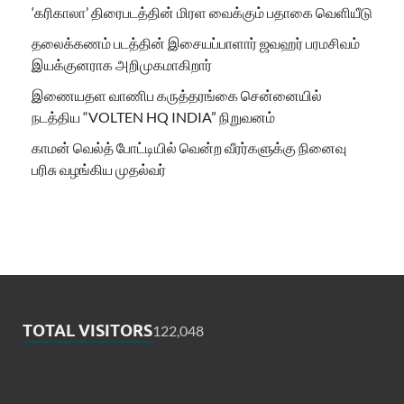
‘கரிகாலா’ திரைபடத்தின் மிரள வைக்கும் பதாகை வெளியீடு
தலைக்கணம் படத்தின் இசையப்பாளார் ஜவஹர் பரமசிவம்
இயக்குனராக அறிமுகமாகிறார்
இணையதள வாணிப கருத்தரங்கை சென்னையில்
நடத்திய “VOLTEN HQ INDIA” நிறுவனம்
காமன் வெல்த் போட்டியில் வென்ற வீரர்களுக்கு நினைவு
பரிசு வழங்கிய முதல்வர்
TOTAL VISITORS
122,048