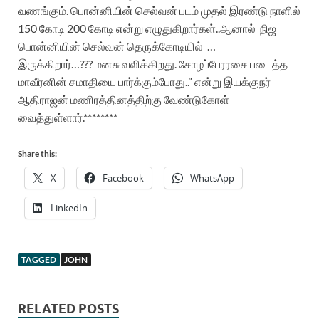
வணங்கும்
.
பொன்னியின்
செல்வன்
படம்
முதல்
இரண்டு
நாளில்
150
கோடி
200
கோடி
என்று
எழுதுகிறார்கள்
..
ஆனால்
நிஜ
பொன்னியின்
செல்வன்
தெருக்கோடியில்
…
இருக்கிறார்
…???
மனசு
வலிக்கிறது
.
சோழப்பேரரசை
படைத்த
மாவீரனின்
சமாதியை
பார்க்கும்போது
..” என்று இயக்குநர்
ஆதிராஜன் மணிரத்தினத்திற்கு வேண்டுகோள்
வைத்துள்ளார்.********
Share this:
X
Facebook
WhatsApp
LinkedIn
TAGGED
JOHN
RELATED POSTS