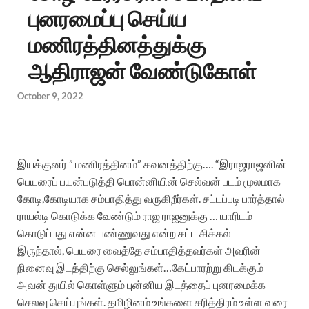
புனரமைப்பு செய்ய
மணிரத்தினத்துக்கு
ஆதிராஜன் வேண்டுகோள்
October 9, 2022
இயக்குனர்
”
மணிரத்தினம்
”
கவனத்திற்கு
…. “
இராஜராஜனின்
பெயரைப்
பயன்படுத்தி
பொன்னியின்
செல்வன்
படம்
மூலமாக
கோடி
,
கோடியாக
சம்பாதித்து
வருகிறீர்கள்
.
சட்டப்படி
பார்த்தால்
ராயல்டி
கொடுக்க
வேண்டும்
ராஜ
ராஜனுக்கு
…
யாரிடம்
கொடுப்பது
என்ன
பண்ணுவது
என்ற
சட்ட
சிக்கல்
இருந்தால்
,
பெயரை
வைத்தே
சம்பாதித்தவர்கள்
அவரின்
நினைவு
இடத்திற்கு
செல்லுங்கள்
…
கேட்பாரற்று
கிடக்கும்
அவன்
துயில்
கொள்ளும்
புன்னிய
இடத்தைப்
புனரமைக்க
செலவு
செய்யுங்கள்
.
தமிழினம்
உங்களை
சரித்திரம்
உள்ள
வரை