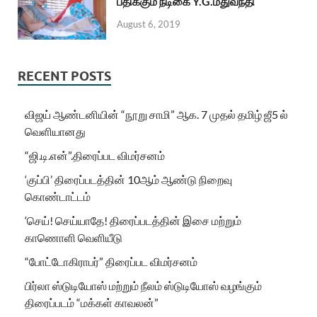
பதிக்கும் நடிகை Y.G.மதுவந்தி
August 6, 2019
RECENT POSTS
விஜய் ஆண்டனியின் “நூறு சாமி” ஆக. 7 முதல் தமிழ் ஜீ5 ல்
வெளியானது
“ஜி.டி.என்”.திரைப்பட விமர்சனம்
‘குப்பி’ திரைப்படத்தின் 10ஆம் ஆண்டு நிறைவு
கொண்டாட்டம்
‘செய்! செய்யாதே! திரைப்படத்தின் இசை மற்றும்
காணொளி வெளியீடு
“போட்டோகிராபர்” திரைப்பட விமர்சனம்
பிர்லா ஸ்டுடியோஸ் மற்றும் நீலம் ஸ்டுடியோஸ் வழங்கும்
திரைப்படம் “மக்கள் காவலன்”