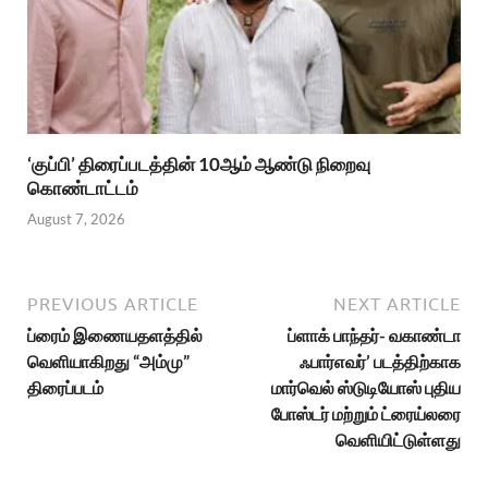
‘குப்பி’ திரைப்படத்தின் 10ஆம் ஆண்டு நிறைவு
கொண்டாட்டம்
August 7, 2026
PREVIOUS ARTICLE
NEXT ARTICLE
ப்ரைம் இணையதளத்தில்
ப்ளாக் பாந்தர்- வகாண்டா
வெளியாகிறது “அம்மு”
ஃபார்எவர்’ படத்திற்காக
திரைப்படம்
மார்வெல் ஸ்டுடியோஸ் புதிய
போஸ்டர் மற்றும் ட்ரைய்லரை
வெளியிட்டுள்ளது