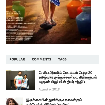
POPULAR
COMMENTS
TAGS
தேசிய அளவில் மெடல்கள் பெற்ற 20
தமிழ்நாடு குத்துச்சண்டை வீரர்களுடன்
அருண் விஜய்யின் திடீர் சந்திப்பு
August 6, 2019
இருக்கையின் நுனிக்கு வர வைக்கும்
சஸ்பென்ஸ் திரில்லர் “யாரோ”