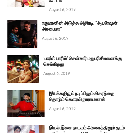
கூட்டம்
August 6, 2019
ரகுமானின் அடுத்த அதிரடி, “ஆபரேஷன்
அரபைமா”
August 6, 2019
‘பாரீஸ் பாரீஸ்’ சென்சார் மறுபரிசீலனைக்கு
செல்கிறது
August 6, 2019
இயக்கதிலும் நடிப்பிலும் சிகரத்தை
தொடும் கௌரவ் நாராயணன்
August 6, 2019
இயல் இசை நாடகம் அனைத்திலும் தடம்