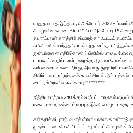
ஹைதராபாத்
,
இந்தியா
, 6
அக்டோபர்
2022 –
ப்ரைம்
வ
அம்முவின்
உலகளாவிய
பிரீமியர்
அக்டோபர்
19
அன்று
தயாரிப்பாளர்
கார்த்திக்
சுப்பராஜ்
கிரியேட்டிவ்
தயாரிப்
ஃபிலிம்ஸின்
கார்த்திகேயன்
சந்தானம்
தயாரித்துள்ள
துன்பங்களை
எதிர்கொண்டு
பீனிக்ஸ்
பறவை
போல
எ
படமாகும்
.
குடும்ப
வன்முறைக்கு
ஆளான
பெண்ணா
வலிமையைக்
கண்டறிந்து
,
அவளது
துஷ்பிரயோகம்
ச
சிலிர்ப்பான
மாற்றத்தைக்
காண்கிறாள்
.
இப்படத்தில்
ந
டைட்டில்
ரோலில்
நடிக்கிறார்
.***********
இந்தியா
மற்றும்
240
க்கும்
மேற்பட்ட
நாடுகள்
மற்றும்
ப
மலையாளம்
,
கன்னடம்
மற்றும்
இந்தி
மொழி
டப்களுடன
கார்த்திக்
சுப்புராஜ்
,
வினீத்
ஸ்ரீனிவாசன்
,
கிரண்ராஜ்
,
த
முதல்
பார்வை
வெளியிடப்பட்டது
மற்றும்
அம்முவின்
அத