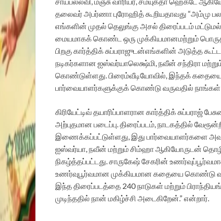
சாய்
பல்லவி
,
மஞ்சு
வாரியர்
,
சம்யுக்தா
ஹெக்டே
ஆகிய
தலைவர்
அபர்ணா
புரோஹித்
கூறியதாவது
“
அம்மு
ப
எங்களின்
முதல்
தெலுங்கு
அசல்
திரைப்படம்
மட்டுமல
மையமாகக்
கொண்ட
ஒரு
முக்கியமான
மற்றும்
பொரு
பிறகு
கார்த்திக்
சுப்பராஜுடன்
எங்களின்
அடுத்த
கூட்
நடிகர்களான
ஐஸ்வர்யா
லெக்ஷ்மி
,
நவீன்
சந்திரா
மற்றும
கொண்டுள்ளது
.
பிரைம்
வீடியோவில்
,
இந்தக்
கதைய
பார்வையாளர்களுக்குக்
கொண்டு
வருவதில்
நாங்கள்
கிரியேட்டிவ்
தயாரிப்பாளரான
கார்த்திக்
சுப்பராஜ்
பேசு
அற்புதமான
படைப்பு
.
திரைப்படம்
,
நாடகத்தில்
வேரூன்ற
இணைக்கப்பட்டுள்ளது
,
இது
பார்வையாளர்களை
அவ
ஐஸ்வர்யா
,
நவீன்
மற்றும்
சிம்ஹா
ஆகியோருடன்
தொழி
நிகழ்த்தப்பட்டது
.
சாருகேஷ்
சேகரின்
உணர்வுப்பூர்வம
உணர்வுபூர்வமான
முக்கியமான
கதையை
கொண்டு
இந்த
திரைப்படத்தை
240
நாடுகள்
மற்றும்
பிராந்திய
முடிந்ததில்
நான்
மகிழ்ச்சி
அடைகிறேன்
.”
என்றார்
.