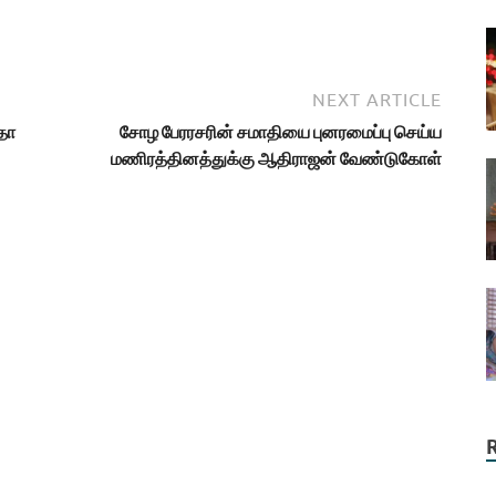
NEXT ARTICLE
ிதா
சோழ பேரரசரின் சமாதியை புனரமைப்பு செய்ய
மணிரத்தினத்துக்கு ஆதிராஜன் வேண்டுகோள்