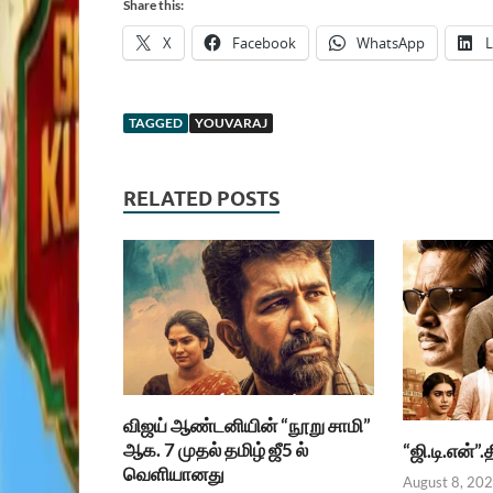
Share this:
X
Facebook
WhatsApp
L
TAGGED
YOUVARAJ
RELATED POSTS
விஜய் ஆண்டனியின் “நூறு சாமி”
ஆக. 7 முதல் தமிழ் ஜீ5 ல்
“ஜி.டி.என்”
வெளியானது
August 8, 20