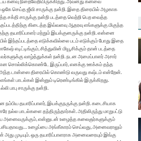
உடைய கனவு நிறைவேறியிருக்கிறது. அவனது கனவை
ை ஒகே செய்த ஜீவி சாருக்கு நன்றி. இதை திரையில் அழகாக
த்த சக்தி சாருக்கு நன்றி படத்தை வெற்றி பெற வைத்த
்தப்படத்திற்கு கிடைத்த இவ்வளவு ஆதரவு எங்களுக்கு மிகுந்த
்கு தயாரிப்பாளர் மற்றும் இயக்குனருக்கு நன்றி. என்னை
ில் இந்தப்படத்தை எடுக்கவில்லை படம் எடுக்கும் போது இதை
ேஷ் எடிட்டிங்கும், சித்துவின் மியூசிக்கும் தான் படத்தை
்களுக்கு வாழ்த்துக்கள் நன்றி.
நடன அமைப்பாளர் அசார்
ு என சொல்லிக்கொண்டே இருப்பார், எனக்கு ஊக்கம் தந்த
 அந்த டான்ஸை திரையில் கொண்டு வருவது கஷ்டம் என்றேன்.
்கள் பாடல்கள் இன்னும் டிரெண்டிங்கில் இருக்கிறது.
லி பாபு சாருக்கு நன்றி.
நம்பிய தயாரிப்பாளர், இயக்குநருக்கு நன்றி. கடைசியாக
ரே நல்ல பாடல்களை தந்திருந்தார்கள். அதிலிருந்து மாறுபட்டு
 அனைவருக்கும், என்னுடன் உழைத்த கலைஞர்களுக்கும்
் பேசியதாவது…
உழைப்பை அங்கீகாரம் செய்வது, அனைவராலும்
ான் அது முடியும். ஒரு தயாரிப்பாளராக அனைவரையும் இங்கு