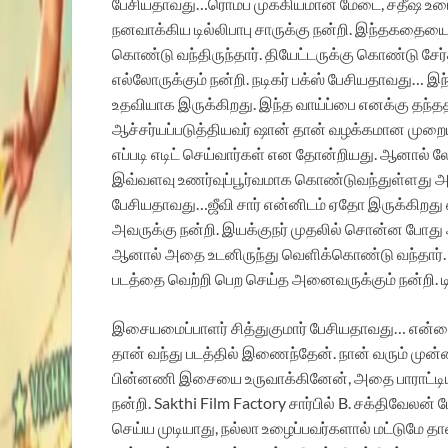
பேசியதாவது…
ரொம்ப முக்கியமான மேடை, சதீஷ் 
நனவாக்கிய டில்லிபாபு சாருக்கு நன்றி. இந்தகதைய
கொண்டு வந்திருந்தார். தியேட்டருக்கு கொண்டு சேர்
எல்லோருக்கும் நன்றி.
நடிகர் பக்ஸ் பேசியதாவது…
இந
உதவியாக இருக்கிறது. இந்த வாய்ப்பை எனக்கு தந்ததற
ஆச்சர்யப்படுத்தியவர் ஷான் தான் வழக்கமான முறைய
எப்படி எடிட் செய்வார்கள் என தோன்றியது. ஆனால் லோக
இவ்வளவு உணர்வுப்பூர்வமாக கொண்டுவந்துள்ளது அவர
பேசியதாவது…
ஜீவி சார் என்னிடம் ஏதோ இருக்கிறத
அவருக்கு நன்றி. இயக்குநர் முதலில் சொன்ன போது
ஆனால் அதை உடனிருந்து வெளிக்கொண்டு வந்தார். எங
படத்தை வெற்றி பெற செய்த அனைவருக்கும் நன்றி. டில்
இசையமைப்பாளர் சித்துகுமார் பேசியதாவது… என்னை 
தான் வந்து படத்தில் இணைந்தேன். நான் வரும் முன்ன
பின்னணி இசையை உருவாக்கினேன், அதை பாராட்டிய
நன்றி.
Sakthi Film Factory சார்பில் B. சக்திவேலன
செய்ய முடியாது, நல்லா உழைப்பவர்களால் மட்டுமே த