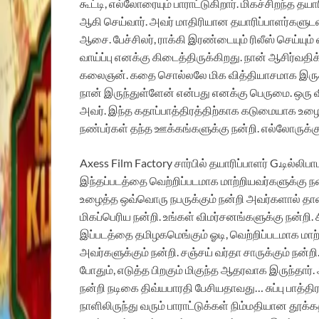
கூட்டி, எல்லோரையும் பாராட்டுகிறார். மிகச்சிறந்த 
ஆகி செய்வார். அவர் மாதிரியான தயாரிப்பாளர்களுடன
ஆசை. பேச்சிலர், ராக்கி இரண்டையும் ரிலீஸ் செய்யும்
வாய்ப்பு எனக்கு கிடைத்திருக்கிறது. நான் ஆசிர்வதிக
கலைஞன். கதை சொல்லலே மிக வித்தியாசமாக இருக்கி
நான் இருந்துள்ளேன் என்பது எனக்கு பெருமை. ஒர
அவர். இந்த கதாப்பாத்திரத்திற்காக கடுமையாக உழைத்
நண்பர்கள் தந்த ஊக்கங்களுக்கு நன்றி. எல்லோருக்கும
Axess Film Factory சார்பில் தயாரிப்பாளர் G.டில்லி
இந்தப்படத்தை வெற்றிப்படமாக மாற்றியவர்களுக்கு ந
உழைத்த ஒவ்வொரு நபருக்கும் நன்றி அவர்களால் தான
மிகப்பெரிய நன்றி. உங்கள் விமர்சனங்களுக்கு நன்ற
இப்படத்தை தமிழகமெங்கும் ஓடி, வெற்றிப்படமாக மாற்ற
அவர்களுக்கும் நன்றி. சஞ்சய் வர்தா சாருக்கும் நன்ற
போதும், எடுத்த பிறகும் மிகுந்த ஆதரவாக இருந்தா
நன்றி
நடிகை திவ்யபாரதி பேசியதாவது…
சுப்பு பாத்
நாளிலிருந்து வரும் பாராட்டுக்கள் நிம்மதியான தூக்க