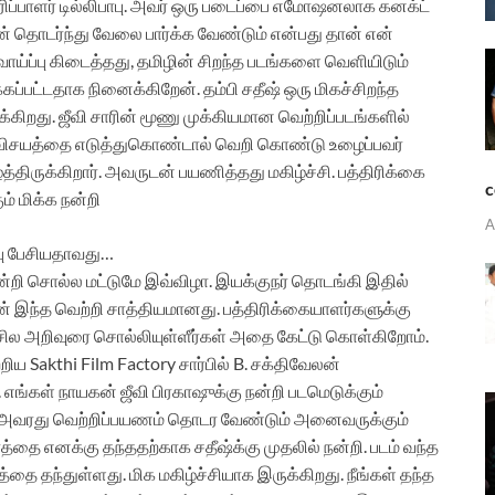
தயாரிப்பாளர் டில்லிபாபு. அவர் ஒரு படைப்பை எமோஷனலாக கனக்ட்
் தொடர்ந்து வேலை பார்க்க வேண்டும் என்பது தான் என்
 வாய்ப்பு கிடைத்தது, தமிழின் சிறந்த படங்களை வெளியிடும்
்கப்பட்டதாக நினைக்கிறேன். தம்பி சதீஷ் ஒரு மிகச்சிறந்த
றது. ஜீவி சாரின் மூணு முக்கியமான வெற்றிப்படங்களில்
ு விசயத்தை எடுத்துகொண்டால் வெறி கொண்டு உழைப்பவர்
திருக்கிறார். அவருடன் பயணித்தது மகிழ்ச்சி. பத்திரிக்கை
c
் மிக்க நன்றி
A
பாபு பேசியதாவது…
ன்றி சொல்ல மட்டுமே இவ்விழா. இயக்குநர் தொடங்கி இதில்
் இந்த வெற்றி சாத்தியமானது. பத்திரிக்கையாளர்களுக்கு
ி. சில அறிவுரை சொல்லியுள்ளீர்கள் அதை கேட்டு கொள்கிறோம்.
ிய Sakthi Film Factory சார்பில் B. சக்திவேலன்
ி. எங்கள் நாயகன் ஜீவி பிரகாஷுக்கு நன்றி படமெடுக்கும்
ர். அவரது வெற்றிப்பயணம் தொடர வேண்டும் அனைவருக்கும்
திரத்தை எனக்கு தந்ததற்காக சதீஷ்க்கு முதலில் நன்றி. படம் வந்த
த்தை தந்துள்ளது. மிக மகிழ்ச்சியாக இருக்கிறது. நீங்கள் தந்த