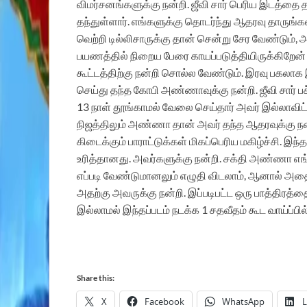
விமர்சனங்களுக்கு நன்றி. ஜீவி சார் பெரிய இடத்த
தந்துள்ளார். எங்களுக்கு தொடர்ந்து ஆதரவு தாருங்கள
வெற்றி டில்லிசாருக்கு தான் சென்று சேர வேண்டும், அ
பயணத்தில் நிறைய பேரை காயப்படுத்தியிருக்கிறேன் 
கூட்டத்திற்கு நன்றி சொல்ல வேண்டும். இரவு பகலாக இ
செய்து தந்த கோபி அண்ணாவுக்கு நன்றி. ஜீவி சார் பச
13 நாள் தூங்காமல் வேலை செய்தார் அவர் இல்லாவிட்
நிஜத்திலும் அண்ணா தான் அவர் தந்த ஆதரவுக்கு நன்ற
கிடைக்கும் பாராட்டுக்கள் மிகப்பெரிய மகிழ்ச்சி. இந்த
உரித்தானது. அவர்களுக்கு நன்றி. சக்தி அண்ணா எங்
எப்படி வேண்டுமானலும் எழுதி விடலாம், ஆனால் அதை 
அதற்கு அவருக்கு நன்றி. இப்படிபட்ட ஒரு பாத்திரத்தை 
இல்லாமல் இந்தப்படம் நடக்க 1 சதவீதம் கூட வாய்ப்பி
Share this:
X
Facebook
WhatsApp
L