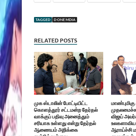
TAGGED
D ONE MDIA
RELATED POSTS
முக ஸ்டாலின் போட்டியிட்ட
மாண்புமிகு
கொளத்தூர் சட்டமன்ற தேர்தல்
முதலமைச்சர
வாக்குப் பதிவு அனைத்தும்
விஜய் அவர்
சரியாக உள்ளது என்று தேர்தல்
உலகளாவிய 
ஆணையம் அறிக்கை
ஆராய்ச்சி ம