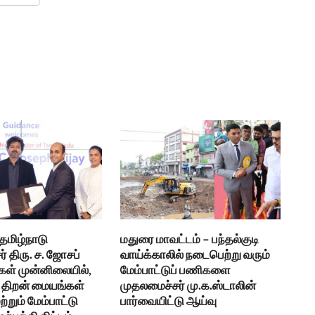
 தமிழ்நாடு
மதுரை மாவட்டம் – பந்தல்குடி
் திரு. ச. ஜோசப்
வாய்க்காலில் நடைபெற்று வரும்
கள் முன்னிலையில்,
மேம்பாட்டுப் பணிகளை
திறன் மையங்கள்
முதலமைச்சர் மு.க.ஸ்டாலின்
ற்றும் மேம்பாட்டு
பார்வையிட்டு ஆய்வு