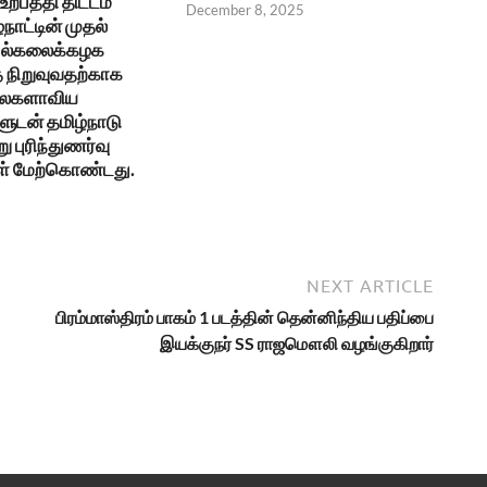
ற்பத்தி திட்டம்
December 8, 2025
்நாட்டின் முதல்
 பல்கலைக்கழக
நிறுவுவதற்காக
உலகளாவிய
ுடன் தமிழ்நாடு
ு புரிந்துணர்வு
ள் மேற்கொண்டது.
NEXT ARTICLE
பிரம்மாஸ்திரம் பாகம் 1 படத்தின் தென்னிந்திய பதிப்பை
இயக்குநர் SS ராஜமௌலி வழங்குகிறார்