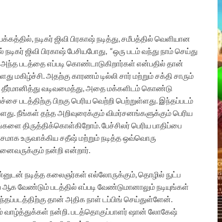
க்கத்தில், நடிகர் ஜிவி பிரகாஷ்
நடித்து, சமீபத்தில் வெளியான
ல்
நடிகர் ஜிவி பிரகாஷ்
பேசியபோது,
“ஒரு படம் வந்து நாம் செய்து
ள் அந்த படத்தை எப்படி கொண்டாடுகிறார்கள் என்பதில் தான்
ு மகிழ்ச்சி. அதற்கு காரணம் டில்லி சார் மற்றும் சக்தி சாரும்
என தீர்மானித்து வடிவமைத்து, அதை மக்களிடம் கொண்டு
பச்சை படத்திற்கு பிறகு பெரிய வெற்றி பெற்றுள்ளது. இந்தப்படம்
ளது. நீங்கள் தந்த அறிவுரைக்கும் விமர்சனங்களுக்கும் பெரிய
 எங்களை திருத்திக்கொள்கிறோம். பேச்சிலர் பெரிய பாதிப்பை
ாசமாக உருவாக்கிய சதீஷ் மற்றும் நடித்த ஒவ்வொரு
னைவருக்கும் நன்றி என்றார்.
ன்னுடன் நடித்த கலைஞர்கள் எல்லோருக்கும், தொழில் நுட்ப
 ஆக வேண்டும் படத்தில் எப்படி வேண்டுமானாலும் நடியுங்கள்
தப்படத்திற்கு தான் அதிக நாள் டப்பிங் செய்துள்ளேன்.
வாழ்த்துக்கள் நன்றி.
படத்தொகுப்பாளர் ஷான் லோகேஷ்