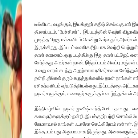
டில்லிபாபு வழங்கும், இயக்குநர் சதீஷ் செல்வகுமார் இய
திரைப்படம், “பேச்சிலர்” . இப்படத்தின் வெற்றி விழாவி
முடித்த பிறகு மக்களிடம் சென்று சேர்வதும், அவர்க
இருக்கிறது. இப்படம் வணிக ரீதியாக வெற்றி பெற்றுள்ளத
தான் காரணம். ஒரு படத்திற்கு இது தான் பட்ஜெட் 
சேர்த்தது அவர்கள் தான். இந்தப்படம் சிவப்பு மஞ்சள் 
3 வது வாரம் கடந்து அதற்கான ரசிகர்களை சேர்ந்துள்
நன்றி. நீங்கள் தரும் கருத்துக்களில் தான் நாங்கள்
ரசிகர்களிடம் ஏற்படுத்தியுள்ளது. இப்படத்தை அட்டக
நடிகர்களுக்கும், கலைஞர்களுக்கும் வாழ்த்துக்கள் அ
இந்நிகழ்வில்…நடிகர் முனீஷ்காந்த் பேசியதாவது… எ
கலைஞர்களுக்கும் நன்றி. இயக்குநர் பற்றி சொல்லியே
கேமராவால் நாங்கள் ஃபாலோ செய்கிறோம் என்றார். இந்
இந்தபடம் புது அனுபவமாக இருந்தது. அனைவருக்கும் 