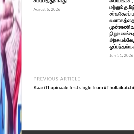
சமர்பித்துள்ளது
மையங்கள், உ
மற்றும் தமிழ
August 6, 2026
சர்வதேசப்
வளாகத்தை 
முன்னணி 
நிறுவனங்கள
அரசு பல்வேற
ஒப்பந்தங்க
July 31, 2026
PREVIOUS ARTICLE
KaariThupinaale first single from #Thollaikatchi