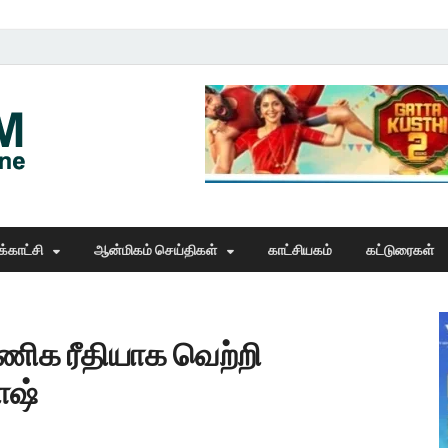
Thangam Online
online news portal
்காட்சி
ஆன்மிகம் செய்திகள்
காட்சியகம்
கட்டுரைகள்
வணிக ரீதியாக வெற்றி
ாஷ்