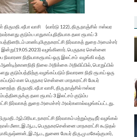
ள்
திருமதி
.
ஷீபா
வாசி
(
வார்டு
122),
திரு
.
நாஞ்சில்
ஈஸ்வர
வர்களது
குடும்ப
பாதுகாப்பு
நிதியாக
தலா
ரூபாய்
3
ம்பத்தினரிடம்
மாண்புமிகு
நகராட்சி
நிர்வாகத்
துறை
அமைச்சர்
்
இன்று
(19.05.2023)
வழங்கினார்
.
பெருநகர
சென்னை
்ப
நிவாரண
நிதியாக
ரூபாய்
ஒரு
இலட்சம்
வழங்கி
வந்த
ஆண்டிற்கான
நிதி
நிலை
அறிக்கை
அறிவிப்பில்
,
பொறுப்பில்
களது
குடும்பத்திற்கு
வழங்கப்படும்
நிவாரண
நிதி
ரூபாய்
ஒரு
கப்படும்
என
பெருநகர
சென்னை
மாநகராட்சி
மேயர்
மறைந்த
திருமதி
.
ஷீபா
வாசி
,
திரு
.
நாஞ்சில்
ஈஸ்வர
ும்பத்தினருக்கு
தலா
ரூபாய்
3
இலட்சம்
குடும்ப
ட்சி
நிர்வாகத்
துறை
அமைச்சர்
அவர்களால்
வழங்கப்பட்டது
.
திருமதி
.
ஆர்
.
பிரியா
,
நகராட்சி
நிர்வாகம்
மற்றும்
குடிநீர்
வழங்கல்
தாஸ்
மீனா
,
இ
.
ஆ
.
ப
.,
பெருநகர
சென்னை
மாநகராட்சி
கூடுதல்
ாகிருஷ்ணன்
,
இ
.
ஆ
.
ப
.,
துணை
மேயர்
திரு
.
மு
.
மகேஷ்குமார்
,