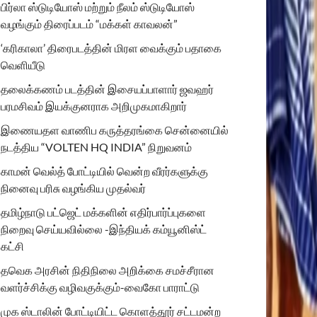
பிர்லா ஸ்டுடியோஸ் மற்றும் நீலம் ஸ்டுடியோஸ்
வழங்கும் திரைப்படம் “மக்கள் காவலன்”
‘கரிகாலா’ திரைபடத்தின் மிரள வைக்கும் பதாகை
வெளியீடு
தலைக்கணம் படத்தின் இசையப்பாளார் ஜவஹர்
பரமசிவம் இயக்குனராக அறிமுகமாகிறார்
இணையதள வாணிப கருத்தரங்கை சென்னையில்
நடத்திய “VOLTEN HQ INDIA” நிறுவனம்
காமன் வெல்த் போட்டியில் வென்ற வீரர்களுக்கு
நினைவு பரிசு வழங்கிய முதல்வர்
தமிழ்நாடு பட்ஜெட் மக்களின் எதிர்பார்ப்புகளை
நிறைவு செய்யவில்லை -இந்தியக் கம்யூனிஸ்ட்
கட்சி
தவெக அரசின் நிதிநிலை அறிக்கை சமச்சீரான
வளர்ச்சிக்கு வழிவகுக்கும்-வைகோ பாராட்டு
முக ஸ்டாலின் போட்டியிட்ட கொளத்தூர் சட்டமன்ற