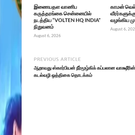
இணையதள வாணிப
காமன் வெல்
கருத்தரங்கை சென்னையில்
வீரர்களுக்க
நடத்திய “VOLTEN HQ INDIA”
வழங்கிய மு
நிறுவனம்
August 6, 20
August 6, 2026
PREVIOUS ARTICLE
ஆறாவது ஸ்கார்பியன் நீர்மூழ்கிக் கப்பலான வாக்ஷீரின
கடல்வழி ஒத்திகை தொடக்கம்