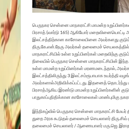
பெருநகர
சென்னை
மாநகராட்சி
மாமன்ற
உறுப்பினர்க
பிரசாத்
(
வார்டு
165)
ஆகியோர்
மறைவினையொட்டி
அ
இலட்சத்திற்கான
காசோலையினை
அவர்களது
குடு
திரு
.
கே
.
என்
.
நேரு
அவர்கள்
தலைமைச்
செயலகத்தில
மாநகராட்சியில்
உள்ள
உறுப்பினர்கள்
மறைவிற்கு
குடும
நிலையில்
பெருநகர
சென்னை
மாநகராட்சியின்
இந்த
உள்ள
மாமன்ற
உறுப்பினர்கள்
மரணமடைந்தால்
,
அவர்
இலட்சத்திலிருந்து
3
இலட்சம்
ரூபாயாக
உயர்த்தி
வழங்
அவர்களால்
அறிவிக்கப்பட்டது
.
இதனைத்
தொடர்ந்து
பிரசாத்
ஆகிய
இரண்டு
மாமன்ற
உறுப்பினர்களின்
குட
பாதுகாப்பு
நிதிக்கான
காசோலைகள்
மாண்புமிகு
நகரா
இந்நிகழ்வில்
பெருநகர
சென்னை
மாநகராட்சி
மேயர்
துறை
அரசு
கூடுதல்
தலைமைச்
செயலாளர்
திரு
.
சிவ்
தலைமைச்
செயலாளர்
/
ஆணையாளர்
மரு
.
ஜெ
.
இராத