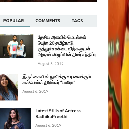
POPULAR
COMMENTS
TAGS
தேசிய அளவில் மெடல்கள்
பெற்ற 20 தமிழ்நாடு
குத்துச்சண்டை வீரர்களுடன்
அருண் விஜய்யின் திடீர் சந்திப்பு
August 6, 2019
இருக்கையின் நுனிக்கு வர வைக்கும்
சஸ்பென்ஸ் திரில்லர் “யாரோ”
August 6, 2019
Latest Stills of Actress
RadhikaPreethi
August 6, 2019