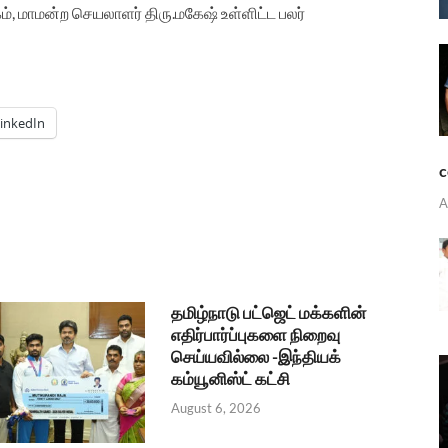
ம்
,
மாமன்ற
செயலாளர்
திரு
.
மகேஷ்
உள்ளிட்ட
பலர்
inkedIn
c
A
தமிழ்நாடு பட்ஜெட் மக்களின்
எதிர்பார்ப்புகளை நிறைவு
செய்யவில்லை -இந்தியக்
கம்யூனிஸ்ட் கட்சி
August 6, 2026