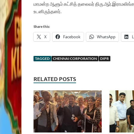
மாமன்ற
ஆளும்
கட்சித்
தலைவர்
திரு
.
ஆர்
.
இராமலிங்க
உடனிருந்தனர்
.
Share this:
X
Facebook
WhatsApp
L
TAGGED
CHENNAI CORPORATION
DIPR
RELATED POSTS