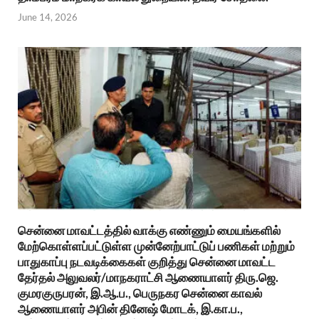
June 14, 2026
சென்னை மாவட்டத்தில் வாக்கு எண்ணும் மையங்களில்
மேற்கொள்ளப்பட்டுள்ள முன்னேற்பாட்டுப் பணிகள் மற்றும்
பாதுகாப்பு நடவடிக்கைகள் குறித்து சென்னை மாவட்ட
தேர்தல் அலுவலர்/மாநகராட்சி ஆணையாளர் திரு.ஜெ.
குமரகுருபரன், இ.ஆ.ப., பெருநகர சென்னை காவல்
ஆணையாளர் அபின் தினேஷ் மோடக், இ.கா.ப.,