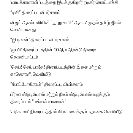
‘மாயக்காளான்’ படத்தை இயக்குகிறார் நடிகர் கொட்டாச்சி
“டிசி” திரைப்பட விமர்சனம்
விஜய் ஆண்டனியின் “நூறு சாமி” ஆக. 7 முதல் தமிழ் ஜீ5 ல்
வெளியானது
“ஜி.டி.என்”.திரைப்பட விமர்சனம்
‘குப்பி’ திரைப்படத்தின் 10ஆம் ஆண்டு நிறைவு
கொண்டாட்டம்
‘செய்! செய்யாதே! திரைப்படத்தின் இசை மற்றும்
காணொளி வெளியீடு
“போட்டோகிராபர்” திரைப்பட விமர்சனம்
பிர்லா ஸ்டுடியோஸ் மற்றும் நீலம் ஸ்டுடியோஸ் வழங்கும்
திரைப்படம் “மக்கள் காவலன்”
‘கரிகாலா’ திரைபடத்தின் மிரள வைக்கும் பதாகை வெளியீடு