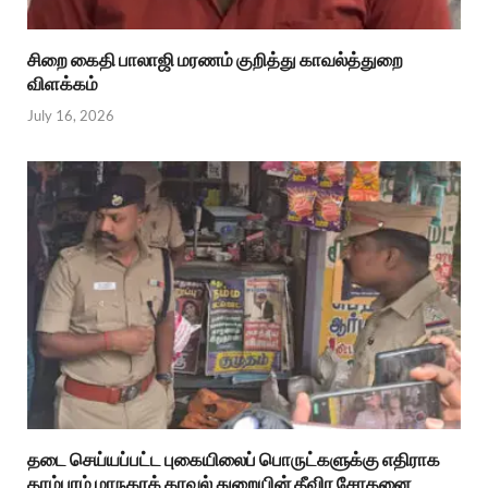
சிறை கைதி பாலாஜி மரணம் குறித்து காவல்த்துறை
விளக்கம்
July 16, 2026
தடை செய்யப்பட்ட புகையிலைப் பொருட்களுக்கு எதிராக
தாம்பரம் மாநகரக் காவல் துறையின் தீவிர சோதனை