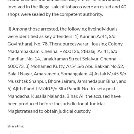
involved in the illegal sale of tobacco were arrested and 40
shops were sealed by the competent authority.
ii) Among those arrested, the following fiveindividuals
were identified as key offenders: 1) Kannan,A/41, S/o
Govintharaj, No. 78, Thenupureeswarar Housing Colony,
Madambakkam, Chennai – 600126, 2)Balaji
A/ 41, S/o
Pandian, No. 14, Janakiraman Street,Selaiyur, Chennai –
600073. 3) Mohamed Kutty, A/54,S/o Abu Bakkar, No.52,
Balaji Nagar, Amaramedu, Somangalam. 4) Astak M/45 S/o
Musshtak Shahpur, Bhore Jairam, Jamshedapur, Bihar, and
5) Ajith Pandit M/40 S/o Sita Pandit No- Kuseta post,
Mandacha, Kusaila Nalanda, Bihar. All the accused have
been produced before
the jurisdictional Judicial
Magistrateand to obtain judicial custody.
Share this: