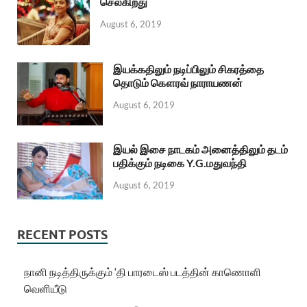
செல்கிறது
August 6, 2019
இயக்கதிலும் நடிப்பிலும் சிகரத்தை
தொடும் கௌரவ் நாராயணன்
August 6, 2019
இயல் இசை நாடகம் அனைத்திலும் தடம்
பதிக்கும் நடிகை Y.G.மதுவந்தி
August 6, 2019
RECENT POSTS
நானி நடித்திருக்கும் ‘தி பாரடைஸ் படத்தின் காணொளி
வெளியீடு