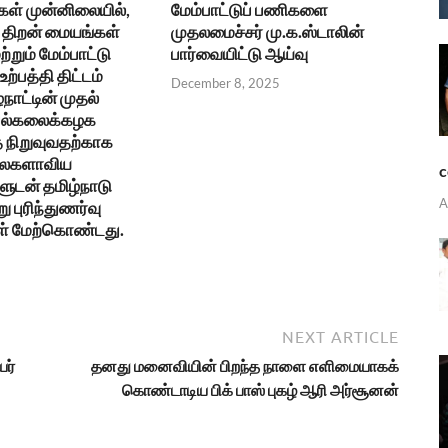
கள் முன்னிலையில்,
மேம்பாட்டுப் பணிகளை
திறன் மையங்கள்
முதலமைச்சர் மு.க.ஸ்டாலின்
ற்றும் மேம்பாட்டு
பார்வையிட்டு ஆய்வு
ற்பத்தி திட்டம்
December 8, 2025
்நாட்டின் முதல்
 பல்கலைக்கழக
நிறுவுவதற்காக
உலகளாவிய
c
ுடன் தமிழ்நாடு
A
ு புரிந்துணர்வு
ள் மேற்கொண்டது.
NEXT ARTICLE
ர்
தனது மனைவியின் பிறந்த நாளை எளிமையாகக்
கொண்டாடிய பிக் பாஸ் புகழ் ஆரி அர்சூனன்