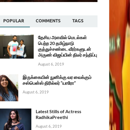
POPULAR
COMMENTS
TAGS
தேசிய அளவில் மெடல்கள்
பெற்ற 20 தமிழ்நாடு
குத்துச்சண்டை வீரர்களுடன்
அருண் விஜய்யின் திடீர் சந்திப்பு
August 6, 2019
இருக்கையின் நுனிக்கு வர வைக்கும்
சஸ்பென்ஸ் திரில்லர் “யாரோ”
August 6, 2019
Latest Stills of Actress
RadhikaPreethi
August 6, 2019