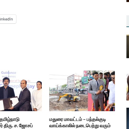
inkedIn
 தமிழ்நாடு
மதுரை மாவட்டம் – பந்தல்குடி
் திரு. ச. ஜோசப்
வாய்க்காலில் நடைபெற்று வரும்