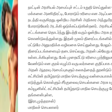
நாட்டின் அரசியல் அமைப்புச் சட்டம் உறுதி செய்துள
மக்களை அணிதிரட்டி, போராடும் உரிமை என அடிப்படை
நடத்தி வருகிறது. ஒன்றிய அரசின் அதிகார அத்தும
போராடுவோர் அடக்கி ஒடுக்கப்படுகின்றனர். அரசியல்
சட்டங்களை தொடர்ந்து இயற்றி வரும் ஒன்றிய அரசு 
கொண்டுவந்துள்ளது. இதன் மூலம் திரைப்படங்களில் தங்
மட்டுமே அனுமதிக்க வழிவகை செய்துள்ளது. மேலும்
திரைப்படங்களையும் தடைசெய்வது, அதன் பல்வேறு கா
உள்ளடக்கியுள்ளது. மேல் முறையீட்டு உரிமை முற்றிலுமா
வேண்டும் என குரல் எழுப்பி வருபவர்களை குறிப்பாக
அதன் ஆதரவு அமைப்புகளும் கலகத்தைத் தூண்டும் ம
கட்சியின் தமிழ்நாடு மாநில செயற்குழு வன்மையாகக்
எடுத்துக் கொள்ளும் சீர்குலைவு செயல்களை அரசு உ
கம்யூனிஸ்ட் கட்சியின் தமிழ்நாடு மாநில செயற்குழு 
தங்களன்புள்ள,
(இரா.முத்தரசன்)
மாநிலச் செயலாளர்