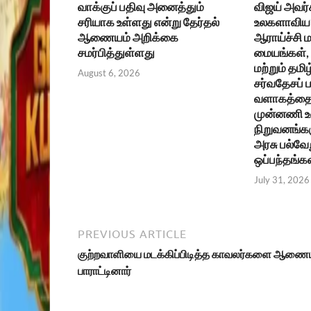
வாக்குப் பதிவு அனைத்தும்
விஜய் அவர்
சரியாக உள்ளது என்று தேர்தல்
உலகளாவிய 
ஆணையம் அறிக்கை
ஆராய்ச்சி ம
சமர்பித்துள்ளது
மையங்கள், உ
மற்றும் தமிழ
August 6, 2026
சர்வதேசப்
வளாகத்தை 
முன்னணி 
நிறுவனங்கள
அரசு பல்வேற
ஒப்பந்தங்க
July 31, 2026
PREVIOUS ARTICLE
குற்றவாளியை மடக்கிப்பிடித்த காவலர்களை ஆணைய
பாராட்டினார்