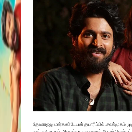
தேவராஜலு மார்கண்டேயன் தயாரிப்பில், சண்முகம் மு
ராய், சசிகுமார், அனன்யா, கருணாஸ், போஸ் வெங்கட், 