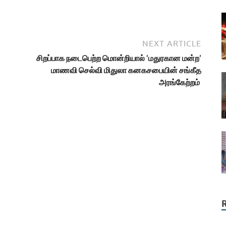
NEXT ARTICLE
சிறப்பாக நடைபெற்ற மொன்றியால் ‘மதுரகான மன்ற’
மாணவி செல்வி மிதுலா கனகசபையின் சங்கீத
அரங்கேற்றம்