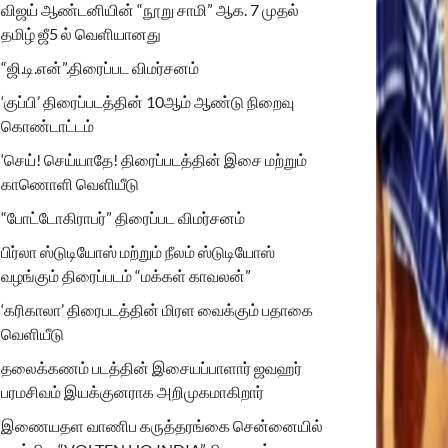
விஜய் ஆண்டனியின் “நூறு சாமி” ஆக. 7 முதல்
தமிழ் ஜீ5 ல் வெளியானது
“ஜி.டி.என்”.திரைப்பட விமர்சனம்
‘குப்பி’ திரைப்படத்தின் 10ஆம் ஆண்டு நிறைவு
கொண்டாட்டம்
‘செய்! செய்யாதே! திரைப்படத்தின் இசை மற்றும்
காணொளி வெளியீடு
“போட்டோகிராபர்” திரைப்பட விமர்சனம்
பிர்லா ஸ்டுடியோஸ் மற்றும் நீலம் ஸ்டுடியோஸ்
வழங்கும் திரைப்படம் “மக்கள் காவலன்”
‘கரிகாலா’ திரைபடத்தின் மிரள வைக்கும் பதாகை
வெளியீடு
தலைக்கணம் படத்தின் இசையப்பாளார் ஜவஹர்
பரமசிவம் இயக்குனராக அறிமுகமாகிறார்
இணையதள வாணிப கருத்தரங்கை சென்னையில்