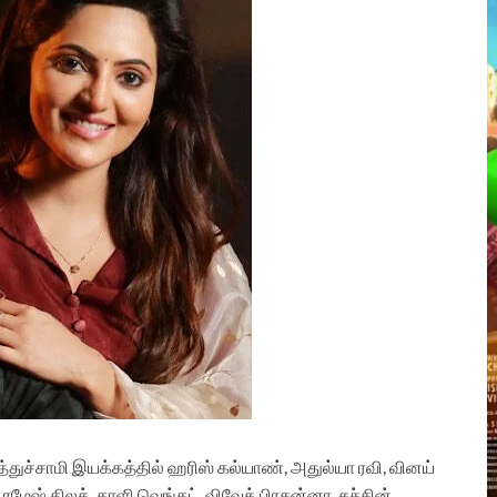
த்துச்சாமி இயக்கத்தில் ஹரிஸ்
கல்யாண், அதுல்யா ரவி, வினய்
ரமேஷ் திலக், காளி வெங்கட், விவேக் பிரசன்னா, சச்சின்