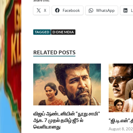
Share this:
X
Facebook
WhatsApp
L
TAGGED
D ONE MDIA
RELATED POSTS
விஜய் ஆண்டனியின் “நூறு சாமி”
ஆக. 7 முதல் தமிழ் ஜீ5 ல்
“ஜி.டி.என்”
வெளியானது
August 8, 20