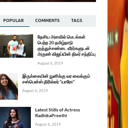
POPULAR
COMMENTS
TAGS
தேசிய அளவில் மெடல்கள்
பெற்ற 20 தமிழ்நாடு
குத்துச்சண்டை வீரர்களுடன்
அருண் விஜய்யின் திடீர் சந்திப்பு
August 6, 2019
இருக்கையின் நுனிக்கு வர வைக்கும்
சஸ்பென்ஸ் திரில்லர் “யாரோ”
August 6, 2019
Latest Stills of Actress
RadhikaPreethi
August 6, 2019