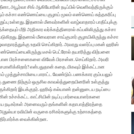
தீனா, அபூர்வா சிங் ஆகியோரின் நடிப்பில் வெளிவந்திருக்கும்
வரும் கச்சா எண்ணெய்யை குழாய் மூலம் எண்ணெய் சுத்தகரிப்பு
ப்பு உள்ளது. இதனால் மீனவர்களின் வாழ்வாதாரம் பாதிப்புக்கு
தையும் மீறி அதிகார வர்க்கத்தினரால் கப்பலிலிருந்து கச்சா
ுகிறது. இதனால் மீனவரான சாய்குமார் குழாயிலிருந்து கச்சா
ாதாரத்துக்கு உதவி செய்கிறார். அவரது வளர்ப்பு மகன் ஹரிஸ்
 எண்ணெய்யைலிருந்து டீசல் பெட்ரோல் தயாரித்து விற்பனை
ியான பிரச்சனைகளை விவேக் பிரசன்ன. செய்கிறார். அவரி
மாளிக்கிறார்? என்பதுதான் கதை. மிகவும் இக்கட்டான
் முத்துச்சாமியை பாராட்ட வேண்டும். பணக்கார கும்பபலும்
 துணை நிற்கும் ஒருசில காவல்த்துறையினரின் உள்குத்து
ுக்கிறார் இயக்குநர். ஹரிஷ் கல்யாண் தன்னுடைய நடிப்பை
ின் உச்சக்கட்ட காட்சியின் நடிப்பு பார்வையாளர்களை
ஏனைய நடிகர்கள் அனைவரும் தங்களின் கதாபாத்திரத்தை
 அதுல்யா ரவியின் வருகை ரசிகர்களுக்கு உற்சாகத்தை
ர்பார்க்க வைக்கின்றன.