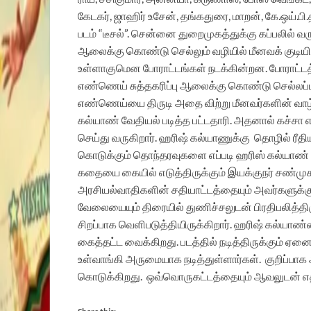
கேடகர், ஜாஹிர் உசேன், தங்கதுரை, மாறன், கே.ஒய்.பி.
படம் “டீசல்”. சென்னை துறைமுகத்துக்கு கப்பலில் 
ஆலைக்கு கொண்டு செல்லும் வழியில் மீனவக் குடியிறு
உள்ளாகுமென போராட்டங்கள் நடக்கின்றன. போராட்டத்க்
எண்ணெய் சுத்தகரிப்பு ஆலைக்கு கொண்டு செல்லப்பட
எண்ணெய்யை திருடி அதை விற்று மீனவர்களின் வாழ்வ
கல்யாண் வேதியல் படித்த பட்டதாரி. அதனால் கச்சா
செய்து வருகிறார். ஹரிஷ் கல்யாணுக்கு
தொழில் ரீத
கொடுக்கும் தொந்தரவுகளை எப்படி ஹரிஸ் கல்யாண் ச
கதையை கையில் எடுத்திருக்கும் இயக்குநர் சண்முகம
அரசியல்வாதிகளின் சதியாட்டத்தையும் அவர்களுக்கு
வேலையையும் திரையில் துணிச்சலுடன் பிரதிபலித்திர
சிறப்பாக வெளிபடுத்தியிருக்கிறார். ஹரிஷ் கல்யாண்ன
கைத்தட்ட வைக்கிறது. படத்தில் நடித்திருக்கும் 
உள்வாங்கி அருமையாக நடித்துள்ளார்கள்.
குறிப்பாக
கொடுக்கிறது.
ஒவ்வொருகட்டத்தையும் ஆவலுடன் எதி