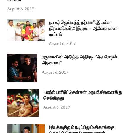
August 6, 2019
நடிகர் ஜெய்வந்த் நற்பணி இயக்க
நிர்வாகிகள் அறிமுக – ஆலோசனை
கூட்டம்
August 6, 2019
ரகுமானின் அடுத்த அதிரடி, “ஆபரேஷன்
அரபைமா”
August 6, 2019
‘பாரீஸ் பாரீஸ்’ சென்சார் மறுபரிசீலனைக்கு
செல்கிறது
August 6, 2019
இயக்கதிலும் நடிப்பிலும் சிகரத்தை
தொடும் கௌரவ் நாராயணன்