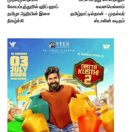
கோயம்புத்தூரில் ஹிப் ஹாப்
கவனமெல்லாம்
தமிழா ஆதியின் இசை
தமிழ்நாட்டில்தான் – முதல்வர்
நிகழ்ச்சி
ஸ்டாலின் கடிதம்