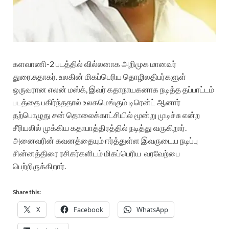
களவாணி-2 படத்தில் வில்லனாக அறிமுக மானவர்
துரை.சுதாகர்.
உலகின் மிகப்பெரிய தொழிலதிபர்களுள்
ஒருவரான எலன் மஸ்க், இவர் கதாநாயகனாக நடித்த தப்பாட்டம்
படத்தை பகிர்ந்ததால் உலகமெங்கும் டிரென்ட் ஆனார்
தற்பொழுது சன் தொலைக்காட்சியில் மூன்று முடிச்சு என்ற
சீரியலில் முக்கிய கதாபாத்திரத்தில் நடித்து வருகிறார்.
அனைவரின் கவனத்தையும் ஈர்த்துள்ள இவருடைய நடிப்பு
சின்னத்திரை ரசிகர்களிடம் மிகப்பெரிய
வரவேற்பை
பெற்றிருக்கிறார்.
Share this:
X
Facebook
WhatsApp