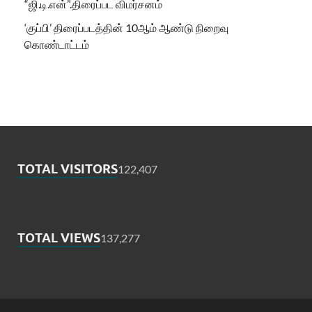
“ஜி.டி.என்”.திரைப்பட விமர்சனம்
‘குப்பி’ திரைப்படத்தின் 10ஆம் ஆண்டு நிறைவு
கொண்டாட்டம்
TOTAL VISITORS
122,407
TOTAL VIEWS
137,277