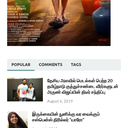
POPULAR
COMMENTS
TAGS
தேசிய அளவில் மெடல்கள் பெற்ற 20
தமிழ்நாடு குத்துச்சண்டை வீரர்களுடன்
அருண் விஜய்யின் திடீர் சந்திப்பு
August 6, 2019
இருக்கையின் நுனிக்கு வர வைக்கும்
சஸ்பென்ஸ் திரில்லர் “யாரோ”