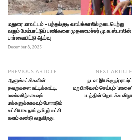
மதுரை மாவட்டம் – பந்தல்குடி வாய்க்காலில் நடைபெற்று
வரும் மேம்பாட்டுப் பணிகளை முதலமைச்சர் மு.க.ஸ்டாலின்
பார்வையிட்டு ஆய்வு
December 8, 2025
PREVIOUS ARTICLE
NEXT ARTICLE
ஆளுங்கட்சிகளின்
நடன இயக்குநர் ராபர்ட்
தவறுகளை சுட்டிக்காட்டி,
மறுபிரவேசம் செய்யும் ‘மாலை’
மண்ணிற்காகவும்
படத்தின் தொடக்க விழா
மக்களுக்காகவும் போராடும்
கட்சியாக நாம் தமிழர் கட்சி
களம் கண்டு வருகிறது.