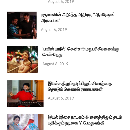
August 6, 2019
ரகுமானின் அடுத்த அதிரடி, “ஆபரேஷன்
அரபைமா”
August 6, 2019
‘பாரீஸ் பாரீஸ்’ சென்சார் மறுபரிசீலனைக்கு
செல்கிறது
August 6, 2019
இயக்கதிலும் நடிப்பிலும் சிகரத்தை
தொடும் கௌரவ் நாராயணன்
August 6, 2019
இயல் இசை நாடகம் அனைத்திலும் தடம்
பதிக்கும் நடிகை Y.G.மதுவந்தி