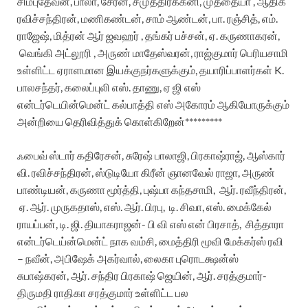
சிம்புதேவன், பாலா, சேரன், சமுத்திரக்கனி, முத்தையா , ஆதிக்
ரவிச்சந்திரன், மணிகண்டன், சாம் ஆண்டன், பா. ரஞ்சித், எம்.
ராஜேஷ், மித்ரன் ஆர் ஜவஹர் , தங்கர் பச்சன், ஏ. கருணாகரன்,
வெங்கி அட்லூரி , அருண் மாதேஸ்வரன், ராஜ்குமார் பெரியசாமி
உள்ளிட்ட ஏராளமான இயக்குநர்களுக்கும், தயாரிப்பாளர்கள் K.
பாலசந்தர், கலைப்புலி எஸ். தாணு, ஏ ஜி எஸ்
என்டர்டெயின்மென்ட் கல்பாத்தி எஸ் அகோரம் ஆகியோருக்கும்
அன்றியை தெரிவித்துக் கொள்கிறேன்*********
ஃபைவ் ஸ்டார் கதிரேசன், சுரேஷ் பாலாஜி, பிரகாஷ்ராஜ், ஆஸ்கார்
வி. ரவிச்சந்திரன், ஸ்டுடியோ கிரீன் ஞானவேல் ராஜா, அருண்
பாண்டியன், கருணா மூர்த்தி, புஷ்பா கந்தசாமி, ஆர். ரவீந்திரன்,
ஏ. ஆர். முருகதாஸ், எஸ். ஆர். பிரபு, டி. சிவா, எஸ். மைக்கேல்
ராயப்பன், டி. ஜி. தியாகராஜன்- பி வி எஸ் என் பிரசாத், சித்தாரா
என்டர்டெய்ன்மென்ட் நாக வம்சி, மைத்திரி மூவி மேக்கர்ஸ் ரவி
– நவீன், அபிஷேக் அகர்வால், லைகா புரொடக்ஷன்ஸ்
சுபாஷ்கரன், ஆர். சந்திர பிரகாஷ் ஜெயின், ஆர். சரத்குமார்-
திருமதி ராதிகா சரத்குமார் உள்ளிட்ட பல