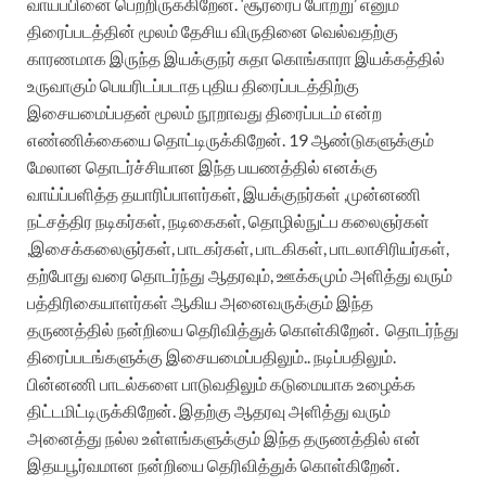
வாய்ப்பினை பெற்றிருக்கிறேன். ‘சூரரைப் போற்று’ எனும்
திரைப்படத்தின் மூலம் தேசிய விருதினை வெல்வதற்கு
காரணமாக இருந்த இயக்குநர் சுதா கொங்காரா இயக்கத்தில்
உருவாகும் பெயரிடப்படாத புதிய திரைப்படத்திற்கு
இசையமைப்பதன் மூலம் நூறாவது திரைப்படம் என்ற
எண்ணிக்கையை தொட்டிருக்கிறேன். 19 ஆண்டுகளுக்கும்
மேலான தொடர்ச்சியான இந்த பயணத்தில் எனக்கு
வாய்ப்பளித்த தயாரிப்பாளர்கள், இயக்குநர்கள் ,முன்னணி
நட்சத்திர நடிகர்கள், நடிகைகள், தொழில்நுட்ப கலைஞர்கள்
,இசைக்கலைஞர்கள், பாடகர்கள், பாடகிகள், பாடலாசிரியர்கள்,
தற்போது வரை தொடர்ந்து ஆதரவும், ஊக்கமும் அளித்து வரும்
பத்திரிகையாளர்கள் ஆகிய அனைவருக்கும் இந்த
தருணத்தில் நன்றியை தெரிவித்துக் கொள்கிறேன்.
தொடர்ந்து
திரைப்படங்களுக்கு இசையமைப்பதிலும்.. நடிப்பதிலும்.
பின்னணி பாடல்களை பாடுவதிலும் கடுமையாக உழைக்க
திட்டமிட்டிருக்கிறேன். இதற்கு ஆதரவு அளித்து வரும்
அனைத்து நல்ல உள்ளங்களுக்கும் இந்த தருணத்தில் என்
இதயபூர்வமான நன்றியை தெரிவித்துக் கொள்கிறேன்.