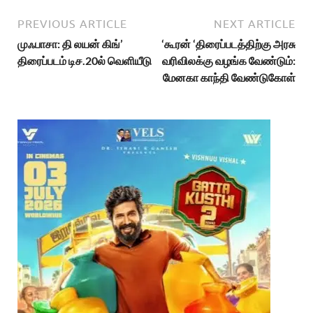
PREVIOUS ARTICLE
NEXT ARTICLE
முஃபாசா: தி லயன் கிங்’
‘கூரன் ‘திரைப்படத்திற்கு அரசு
திரைப்படம் டிச.20ல் வெளியீடு
வரிவிலக்கு வழங்க வேண்டும்:
மேனகா காந்தி வேண்டுகோள்