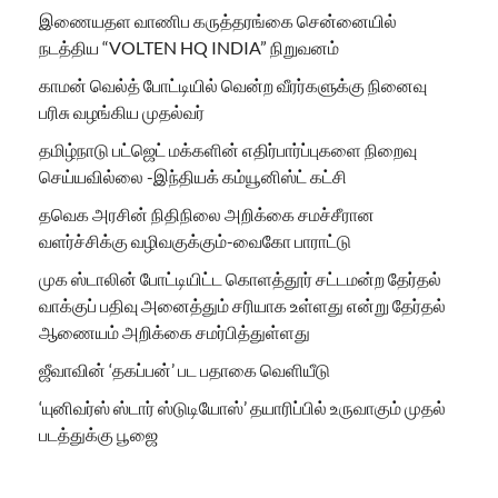
இணையதள வாணிப கருத்தரங்கை சென்னையில்
நடத்திய “VOLTEN HQ INDIA” நிறுவனம்
காமன் வெல்த் போட்டியில் வென்ற வீரர்களுக்கு நினைவு
பரிசு வழங்கிய முதல்வர்
தமிழ்நாடு பட்ஜெட் மக்களின் எதிர்பார்ப்புகளை நிறைவு
செய்யவில்லை -இந்தியக் கம்யூனிஸ்ட் கட்சி
தவெக அரசின் நிதிநிலை அறிக்கை சமச்சீரான
வளர்ச்சிக்கு வழிவகுக்கும்-வைகோ பாராட்டு
முக ஸ்டாலின் போட்டியிட்ட கொளத்தூர் சட்டமன்ற தேர்தல்
வாக்குப் பதிவு அனைத்தும் சரியாக உள்ளது என்று தேர்தல்
ஆணையம் அறிக்கை சமர்பித்துள்ளது
ஜீவாவின் ‘தகப்பன்’ பட பதாகை வெளியீடு
‘யுனிவர்ஸ் ஸ்டார் ஸ்டுடியோஸ்’ தயாரிப்பில் உருவாகும் முதல்
படத்துக்கு பூஜை