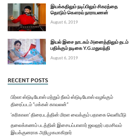
இயக்கதிலும் நடிப்பிலும் சிகரத்தை
தொடும் கௌரவ் நாராயணன்
August 6, 2019
இயல் இசை நாடகம் அனைத்திலும் தடம்
பதிக்கும் நடிகை Y.G.மதுவந்தி
August 6, 2019
RECENT POSTS
பிர்லா ஸ்டுடியோஸ் மற்றும் நீலம் ஸ்டுடியோஸ் வழங்கும்
திரைப்படம் “மக்கள் காவலன்”
‘கரிகாலா’ திரைபடத்தின் மிரள வைக்கும் பதாகை வெளியீடு
தலைக்கணம் படத்தின் இசையப்பாளார் ஜவஹர் பரமசிவம்
இயக்குனராக அறிமுகமாகிறார்