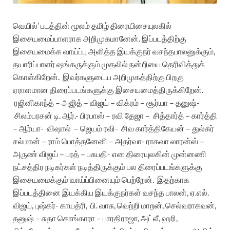
வெயில்’ படத்தின் மூலம் தமிழ் திரையிசையுலகில்
இசையமைப்பாளராக அறிமுகமானேன். இப்படத்திற்கு
இசையமைக்க வாய்ப்பு அளித்த இயக்குநர் வசந்தபாலனுக்கும்,
தயாரிப்பாளர் ஷங்கருக்கும் முதலில் நன்றியை தெரிவித்துக்
கொள்கிறேன். இவர்களுடைய அறிமுகத்திற்கு பிறகு
ஏராளமான திரைப்படங்களுக்கு இசையமைத்திருக்கிறேன்.
ரஜினிகாந்த் – அஜித் – விஜய் – விக்ரம் – சூர்யா – தனுஷ்-
சிலம்பரசன் டி. ஆர்.- பிரபாஸ் – ரவி தேஜா – சித்தார்த் – கார்த்தி
– ஆர்யா- விஷால் – ஜெயம் ரவி- சிவ கார்த்திகேயன் – துல்கர்
சல்மான் – ராம் பொத்தனேனி – அதர்வா- ராகவா லாரன்ஸ் –
அருண் விஜய் – பரத் – பசுபதி- என திரையுலகின் முன்னணி
நட்சத்திர நடிகர்கள் நடித்திருக்கும் பல திரைப்படங்களுக்கு
இசையமைக்கும் வாய்ப்பினையும் பெற்றேன். இதற்காக
இப்படத்தினை இயக்கிய இயக்குநர்கள் வசந்த பாலன், ஏ.எல்.
விஜய், புஷ்கர்- காயத்ரி, பி. வாசு, வெற்றி மாறன், செல்வராகவன்,
தனுஷ் – சுதா கொங்காரா – பாரதிராஜா, அட்லீ, ஹரி,