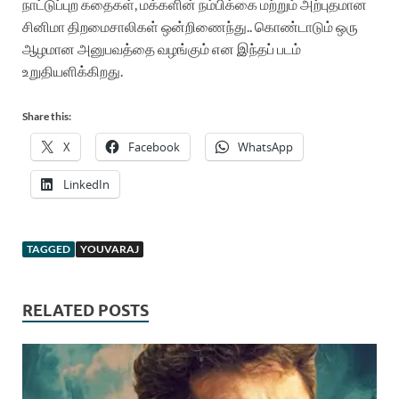
நாட்டுப்புற கதைகள், மக்களின் நம்பிக்கை மற்றும் அற்புதமான
சினிமா திறமைசாலிகள் ஒன்றிணைந்து.. கொண்டாடும் ஒரு
ஆழமான அனுபவத்தை வழங்கும் என இந்தப் படம்
உறுதியளிக்கிறது.
Share this:
X
Facebook
WhatsApp
LinkedIn
TAGGED
YOUVARAJ
RELATED POSTS