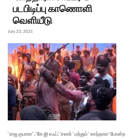
படபிடிப்பு காணொளி
வெளியீடு
July 23, 2025
‘ ராஜ குமாரா’ , ‘கே ஜி எஃப்’, ‘சலார் ‘ மற்றும் ‘ காந்தாரா’ போன்ற