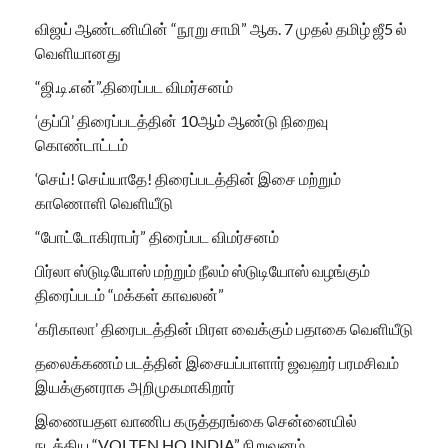
விஜய் ஆண்டனியின் “நூறு சாமி” ஆக. 7 முதல் தமிழ் ஜீ5 ல்
வெளியானது
“ஜி.டி.என்”.திரைப்பட விமர்சனம்
‘குப்பி’ திரைப்படத்தின் 10ஆம் ஆண்டு நிறைவு
கொண்டாட்டம்
‘செய்! செய்யாதே! திரைப்படத்தின் இசை மற்றும்
காணொளி வெளியீடு
“போட்டோகிராபர்” திரைப்பட விமர்சனம்
பிர்லா ஸ்டுடியோஸ் மற்றும் நீலம் ஸ்டுடியோஸ் வழங்கும்
திரைப்படம் “மக்கள் காவலன்”
‘கரிகாலா’ திரைபடத்தின் மிரள வைக்கும் பதாகை வெளியீடு
தலைக்கணம் படத்தின் இசையப்பாளார் ஜவஹர் பரமசிவம்
இயக்குனராக அறிமுகமாகிறார்
இணையதள வாணிப கருத்தரங்கை சென்னையில்
நடத்திய “VOLTEN HQ INDIA” நிறுவனம்