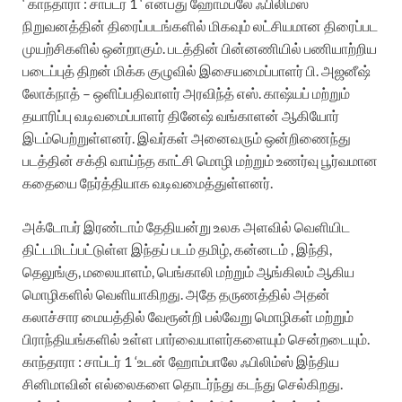
‘ காந்தாரா : சாப்டர் 1 ‘ என்பது ஹோம்பலே ஃபிலிம்ஸ்
நிறுவனத்தின் திரைப்படங்களில் மிகவும் லட்சியமான திரைப்பட
முயற்சிகளில் ஒன்றாகும். படத்தின் பின்னணியில் பணியாற்றிய
படைப்புத் திறன் மிக்க குழுவில் இசையமைப்பாளர் பி. அஜனீஷ்
லோக்நாத் – ஒளிப்பதிவாளர் அரவிந்த் எஸ். காஷ்யப் மற்றும்
தயாரிப்பு வடிவமைப்பாளர் தினேஷ் வங்காளன் ஆகியோர்
இடம்பெற்றுள்ளனர்.‌ இவர்கள் அனைவரும் ஒன்றிணைந்து
படத்தின் சக்தி வாய்ந்த காட்சி மொழி மற்றும் உணர்வு பூர்வமான
கதையை நேர்த்தியாக வடிவமைத்துள்ளனர்.
அக்டோபர் இரண்டாம் தேதியன்று உலக அளவில் வெளியிட
திட்டமிடப்பட்டுள்ள இந்தப் படம் தமிழ், கன்னடம் , இந்தி,
தெலுங்கு, மலையாளம், பெங்காலி மற்றும் ஆங்கிலம் ஆகிய
மொழிகளில் வெளியாகிறது. அதே தருணத்தில் அதன்
கலாச்சார மையத்தில் வேரூன்றி பல்வேறு மொழிகள் மற்றும்
பிராந்தியங்களில் உள்ள பார்வையாளர்களையும் சென்றடையும்.
காந்தாரா : சாப்டர் 1 ‘உடன் ஹோம்பாலே ஃபிலிம்ஸ் இந்திய
சினிமாவின் எல்லைகளை தொடர்ந்து கடந்து செல்கிறது.