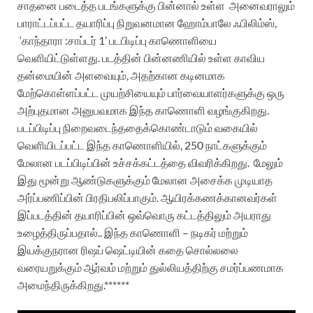
சாதனை படைத்த படங்களுக்கு பின்னால் உள்ள அனைவராலும்
பாராட்டப்பட்ட தயாரிப்பு நிறுவனமான ஹோம்பாலே ஃபிலிம்ஸ்,
‘காந்தாரா :சாப்டர் 1’ படபிடிப்பு காணொளியை
வெளியிட்டுள்ளது.‌
படத்தின் பின்னணியில் உள்ள காவிய
தன்மையின் அளவையும், அதற்கான கடினமாக
மேற்கொள்ளப்பட்ட முயற்சியையும் பார்வையாளர்களுக்கு ஒரு
அற்புதமான அனுபவமாக இந்த காணொளி வழங்குகிறது.
படப்பிடிப்பு நிறைவடைந்ததைக்கொண்டாடும் வகையில்
வெளியிடப்பட்ட இந்த காணொளியில், 250 நாட்களுக்கும்
மேலான படப்பிடிப்பின் உச்சக்கட்டத்தை விவரிக்கிறது.
மேலும்
இது மூன்று ஆண்டுகளுக்கும் மேலான அசைக்க முடியாத
அர்ப்பணிப்பின் பிரதிபலிப்பாகும். ஆயிரக்கணக்கானவர்கள்
இப்படத்தின் தயாரிப்பின் ஒவ்வொரு கட்டத்திலும் அயராது
உழைத்திருப்பதால்.. இந்த காணொளி – நடிகர் மற்றும்
இயக்குநரான ரிஷப் ஷெட்டியின் கதை சொல்லலை
வரையறுக்கும் ஆர்வம் மற்றும் துல்லியத்திற்கு சமர்ப்பணமாக
அமைந்திருக்கிறது.******