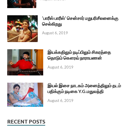
‘பாரீஸ் பாரீஸ்’ சென்சார் மறுபரிசீலனைக்கு
செல்கிறது
August 6, 2019
இயக்கதிலும் நடிப்பிலும் சிகரத்தை
தொடும் கௌரவ் நாராயணன்
August 6, 2019
இயல் இசை நாடகம் அனைத்திலும் தடம்
பதிக்கும் நடிகை Y.G.மதுவந்தி
August 6, 2019
RECENT POSTS