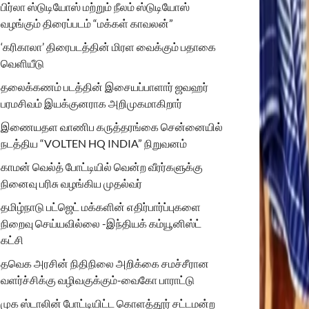
பிர்லா ஸ்டுடியோஸ் மற்றும் நீலம் ஸ்டுடியோஸ்
வழங்கும் திரைப்படம் “மக்கள் காவலன்”
‘கரிகாலா’ திரைபடத்தின் மிரள வைக்கும் பதாகை
வெளியீடு
தலைக்கணம் படத்தின் இசையப்பாளார் ஜவஹர்
பரமசிவம் இயக்குனராக அறிமுகமாகிறார்
இணையதள வாணிப கருத்தரங்கை சென்னையில்
நடத்திய “VOLTEN HQ INDIA” நிறுவனம்
காமன் வெல்த் போட்டியில் வென்ற வீரர்களுக்கு
நினைவு பரிசு வழங்கிய முதல்வர்
தமிழ்நாடு பட்ஜெட் மக்களின் எதிர்பார்ப்புகளை
நிறைவு செய்யவில்லை -இந்தியக் கம்யூனிஸ்ட்
கட்சி
தவெக அரசின் நிதிநிலை அறிக்கை சமச்சீரான
வளர்ச்சிக்கு வழிவகுக்கும்-வைகோ பாராட்டு
முக ஸ்டாலின் போட்டியிட்ட கொளத்தூர் சட்டமன்ற