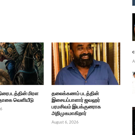
c
A
திரைபடத்தின் மிரள
தலைக்கணம் படத்தின்
பதாகை வெளியீடு
இசையப்பாளார் ஜவஹர்
பரமசிவம் இயக்குனராக
26
அறிமுகமாகிறார்
August 6, 2026