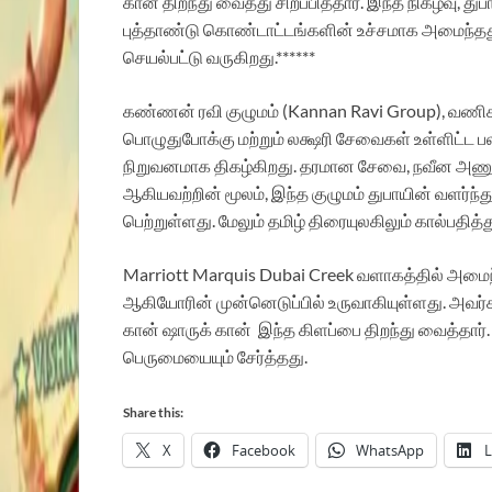
கான் திறந்து வைத்து சிறப்பித்தார். இந்த நிகழ்வு,
புத்தாண்டு கொண்டாட்டங்களின் உச்சமாக அமைந்
செயல்பட்டு வருகிறது.******
கண்ணன் ரவி குழுமம் (Kannan Ravi Group), வணிகம், 
பொழுதுபோக்கு மற்றும் லக்ஷரி சேவைகள் உள்ளிட்ட ப
நிறுவனமாக திகழ்கிறது. தரமான சேவை, நவீன அணுக
ஆகியவற்றின் மூலம், இந்த குழுமம் துபாயின் வளர்
பெற்றுள்ளது. மேலும் தமிழ் திரையுலகிலும் கால்பதித
Marriott Marquis Dubai Creek வளாகத்தில் அமைந்த
ஆகியோரின் முன்னெடுப்பில் உருவாகியுள்ளது. அவர்
கான் ஷாருக் கான் இந்த கிளப்பை திறந்து வைத்தார்.
பெருமையையும் சேர்த்தது.
Share this:
X
Facebook
WhatsApp
L