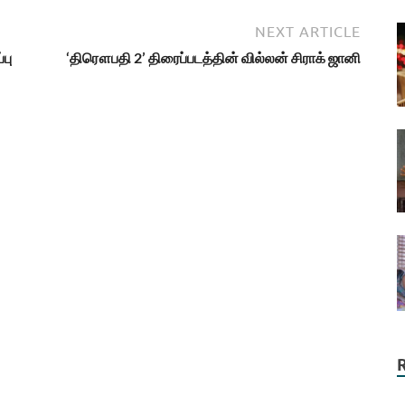
NEXT ARTICLE
்பு
‘திரௌபதி 2’ திரைப்படத்தின் வில்லன் சிராக் ஜானி