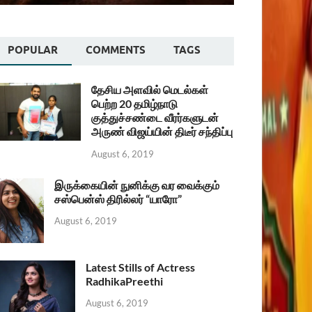
POPULAR
COMMENTS
TAGS
தேசிய அளவில் மெடல்கள்
பெற்ற 20 தமிழ்நாடு
குத்துச்சண்டை வீரர்களுடன்
அருண் விஜய்யின் திடீர் சந்திப்பு
August 6, 2019
இருக்கையின் நுனிக்கு வர வைக்கும்
சஸ்பென்ஸ் திரில்லர் “யாரோ”
August 6, 2019
Latest Stills of Actress
RadhikaPreethi
August 6, 2019