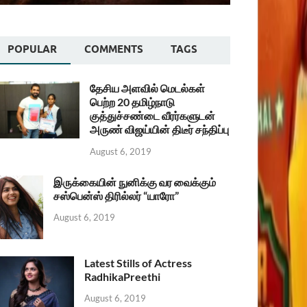
POPULAR
COMMENTS
TAGS
தேசிய அளவில் மெடல்கள்
பெற்ற 20 தமிழ்நாடு
குத்துச்சண்டை வீரர்களுடன்
அருண் விஜய்யின் திடீர் சந்திப்பு
August 6, 2019
இருக்கையின் நுனிக்கு வர வைக்கும்
சஸ்பென்ஸ் திரில்லர் “யாரோ”
August 6, 2019
Latest Stills of Actress
RadhikaPreethi
August 6, 2019