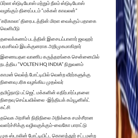
பிர்லா ஸ்டுடியோஸ் மற்றும் நீலம் ஸ்டுடியோஸ்
வழங்கும் திரைப்படம் “மக்கள் காவலன்”
‘கரிகாலா’ திரைபடத்தின் மிரள வைக்கும் பதாகை
வெளியீடு
தலைக்கணம் படத்தின் இசையப்பாளார் ஜவஹர்
பரமசிவம் இயக்குனராக அறிமுகமாகிறார்
இணையதள வாணிப கருத்தரங்கை சென்னையில்
நடத்திய “VOLTEN HQ INDIA” நிறுவனம்
காமன் வெல்த் போட்டியில் வென்ற வீரர்களுக்கு
நினைவு பரிசு வழங்கிய முதல்வர்
தமிழ்நாடு பட்ஜெட் மக்களின் எதிர்பார்ப்புகளை
நிறைவு செய்யவில்லை -இந்தியக் கம்யூனிஸ்ட்
கட்சி
தவெக அரசின் நிதிநிலை அறிக்கை சமச்சீரான
வளர்ச்சிக்கு வழிவகுக்கும்-வைகோ பாராட்டு
முக ஸ்டாலின் போட்டியிட்ட கொளத்தூர் சட்டமன்ற