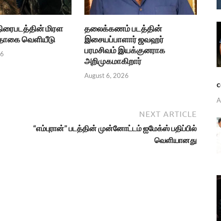
திரைபடத்தின் மிரள
தலைக்கணம் படத்தின்
பதாகை வெளியீடு
இசையப்பாளார் ஜவஹர்
பரமசிவம் இயக்குனராக
26
அறிமுகமாகிறார்
August 6, 2026
c
A
NEXT ARTICLE
“எம்புரான்” படத்தின் முன்னோட்டம் ஐமேக்ஸ் பதிப்பில்
வெளியானது