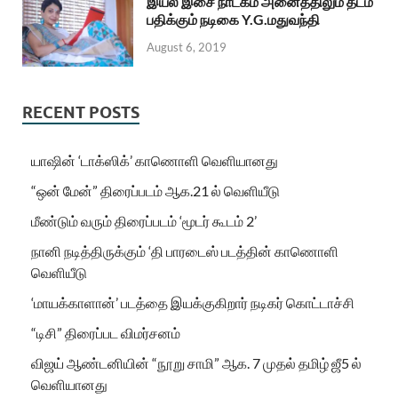
இயல் இசை நாடகம் அனைத்திலும் தடம்
பதிக்கும் நடிகை Y.G.மதுவந்தி
August 6, 2019
RECENT POSTS
யாஷின் ‘டாக்ஸிக்’ காணொளி வெளியானது
“ஒன் மேன்” திரைப்படம் ஆக.21 ல் வெளியீடு
மீண்டும் வரும் திரைப்படம் ‘மூடர் கூடம் 2’
நானி நடித்திருக்கும் ‘தி பாரடைஸ் படத்தின் காணொளி
வெளியீடு
‘மாயக்காளான்’ படத்தை இயக்குகிறார் நடிகர் கொட்டாச்சி
“டிசி” திரைப்பட விமர்சனம்
விஜய் ஆண்டனியின் “நூறு சாமி” ஆக. 7 முதல் தமிழ் ஜீ5 ல்
வெளியானது