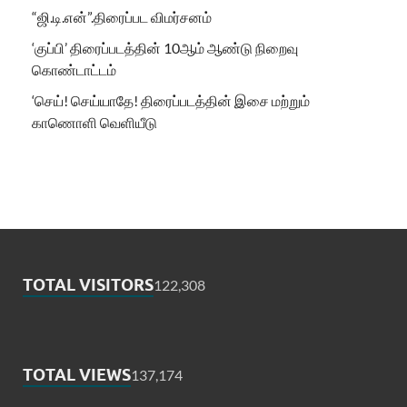
“ஜி.டி.என்”.திரைப்பட விமர்சனம்
‘குப்பி’ திரைப்படத்தின் 10ஆம் ஆண்டு நிறைவு
கொண்டாட்டம்
‘செய்! செய்யாதே! திரைப்படத்தின் இசை மற்றும்
காணொளி வெளியீடு
TOTAL VISITORS
122,308
TOTAL VIEWS
137,174