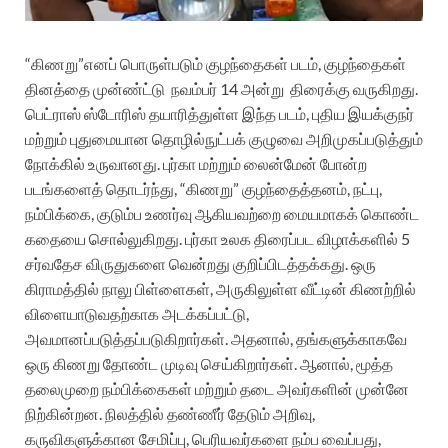
“கிணறு”எனப் பொருள்படும் குழந்தைகள் படம், குழந்தைகள்
தினத்தை முன்ண்ட்டு
நவம்பர் 14 அன்று
திரைக்கு வருகிறது.
பெட்ராஸ் ஸ்டோரிஸ் தயாரித்துள்ள இந்த படம், புதிய இயக்குநர்
மற்றும் புதுமையான தொழில்நுட்பக் குழுவை அறிமுகப்படுத்தும்
நோக்கில் உருவானது. புர்கா மற்றும் லைன்மேன் போன்ற
படங்களைத் தொடர்ந்து, “கிணறு” குழந்தைத்தனம், நட்பு,
நம்பிக்கை, குடும்ப உணர்வு ஆகியவற்றை மையமாகக் கொண்ட
கதையை சொல்லுகிறது. புர்கா உலக திரைப்பட விழாக்களில் 5
சர்வதேச விருதுகளை வென்றது குறிப்பிடத்தக்கது. ஒரு
கிராமத்தில் நாலு பிள்ளைகள், அருகிலுள்ள வீட்டின் கிணற்றில்
விளையாடுவதற்காக அடக்கப்பட்டு,
அவமானப்படுத்தப்படுகிறார்கள். அதனால், தங்களுக்காகவே
ஒரு கிணறு தோண்ட முடிவு செய்கிறார்கள். ஆனால், மூத்த
தலைமுறை நம்பிக்கைகள் மற்றும் தடை அவர்களின் முன்னே
நிற்கின்றன. நிலத்தில் தண்ணீர் தேடும் அறிவு,
கருவிகளுக்கான சேமிப்பு, பெரியவர்களை நம்ப வைப்பது,