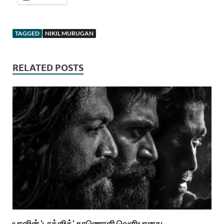
TAGGED
NIKIL MURUGAN
RELATED POSTS
யாஷின் ‘டாக்ஸிக்’ காணொளி வெளியானது