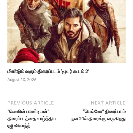
மீண்டும் வரும் திரைப்படம் ‘மூடர் கூடம் 2’
August 10, 2026
PREVIOUS ARTICLE
NEXT ARTICLE
“லெனின் பாண்டியன்”
“யெல்லோ” திரைப்படம்
திரைப்படத்தை வாழ்த்திய
நவ.21ல் திரைக்கு வருகிறது
ரஜினிகாந்த்