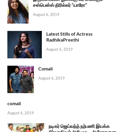
சஸ்பென்ஸ் திரில்லர் “யாரோ”
August 6, 2019
Latest Stills of Actress
RadhikaPreethi
August 6, 2019
Comali
August 6, 2019
comali
August 6, 2019
நடிகர் ஜெய்வந்த் நற்பணி இயக்க
நிர்வாகிகள் அறிமுக – ஆலோசனை