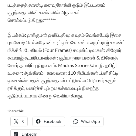
பயத்தைத் தாண்டி கனவு நோக்கி ஓடும் இப்பயணம்
குழந்தைகளின் கண்களில் அழகாகச்
சொல்லப்படுகிறது.*******
இயக்கம்: ஹரிகுமார் ஒளிப்பதிவு: கவுதம் வெங்கடேஷ் இசை:
புவனேஷ் செல்வநேசன்
எடிட்டிங்: கே. எஸ். கவுதம் ராஜ் சவுண்ட்
மிக்சிங்: டேனியல் (Four Frames)
சவுண்ட் டிசைன்: கிஷோர்
காமராஜ் தயாரிப்பாளர்கள்: சூர்யா நாராயணன் & வினோத்
சேகர்
தயாரிப்பு நிறுவனம்: Madras Stories மொழி: தமிழ் |
உபசுரை: ஆங்கிலம் | காலவரை: 110 நிமிடங்கள் பப்ளிசிட்டி
டிசைன்ஸ்: மதன் குழந்தைகள் மட்டுமல்ல பெரியவர்களும்
ரசிக்கும், உணர்ச்சியும் நகைச்சுவையும் நிறைந்த
குடும்பப்படமாக கிணறு வெளியாகிறது.
Share this:
X
Facebook
WhatsApp
LinkedIn