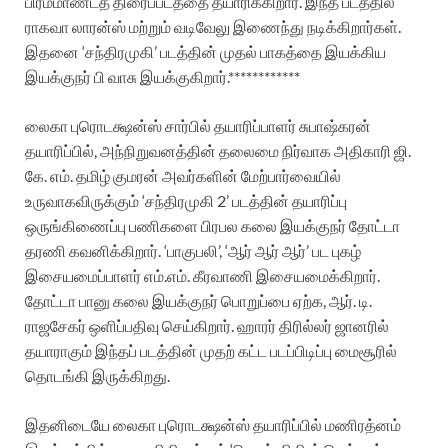
பிரம்மாண்டத் திரைப்படத்தை தயாரிக்கிறார். இந்த படத்தில்
ராகவா லாரன்ஸ் மற்றும் வடிவேலு இணைந்து நடிக்கிறார்கள்.
இதனை ‘சந்திரமுகி’ படத்தின் முதல் பாகத்தை இயக்கிய
இயக்குநர் பி வாசு இயக்குகிறார்.************
லைகா புரொடக்ஷன்ஸ் சார்பில் தயாரிப்பாளர் சுபாஷ்கரன்
தயாரிப்பில், அந்நிறுவனத்தின் தலைமை நிர்வாக அதிகாரி ஜி.
கே. எம். தமிழ் குமரன் அவர்களின் மேற்பார்வையில்
உருவாகவிருக்கும் ‘சந்திரமுகி 2’ படத்தின் தயாரிப்பு
ஒருங்கிணைப்பு பணிகளை பிரபல கலை இயக்குநர் தோட்டா
தரணி கவனிக்கிறார். ‘பாகுபலி’, ‘ஆர் ஆர் ஆர்’ பட புகழ்
இசையமைப்பாளர் எம்.எம். கீரவாணி இசையமைக்கிறார்.
தோட்டா பானு கலை இயக்குநர் பொறுப்பை ஏற்க, ஆர். டி.
ராஜசேகர் ஒளிப்பதிவு செய்கிறார். ஹாரர் திரில்லர் ஜானரில்
தயாராகும் இந்தப் படத்தின் முதற் கட்ட படப்பிடிப்பு மைசூரில்
தொடங்கி இருக்கிறது.
இதனிடையே லைகா புரொடக்ஷன்ஸ் தயாரிப்பில் மணிரத்னம்