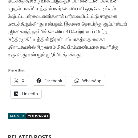
இயக்கத்தில் உருவாகியிருக்கும் ‘பொன்னியின் செல்வன்
-முதல் பாகம்’ படத்தின் டீசர் வெளியாகி ஒரு கோடிக்கும்
மேற்பட்ட பார்வையாளர்களால் பார்வையிடப்பட்டு சாதனை
படைத்திருக்கிறது என்பதும், இதனை தொடர்ந்து சூப்பர்ஸ்டார்
ரஜினிகாந்த் நடிப்பில் வெளியாகி வெற்றியைப் பெற்ற
‘சந்திரமுகி’ படத்தின் இரண்டாம் பாகத்தை லைகா
புரொடக்ஷன்ஸ் நிறுவனம் மிகப் பிரம்மாண்டமாக தயாரித்து
வருகிறது என்பதும் குறிப்பிடத்தக்கது.
Share this:
X
Facebook
WhatsApp
LinkedIn
TAGGED
YOUVARAJ
RELATED POSTS