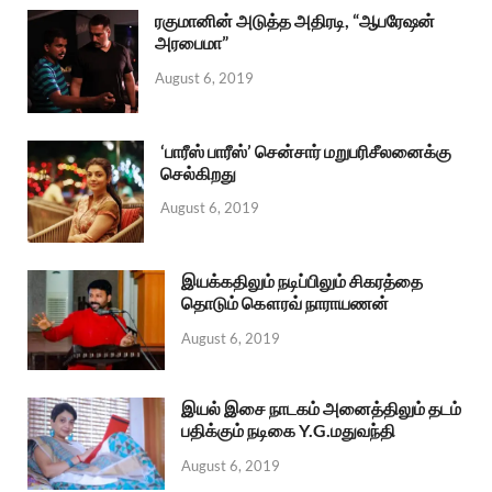
ரகுமானின் அடுத்த அதிரடி, “ஆபரேஷன்
அரபைமா”
August 6, 2019
‘பாரீஸ் பாரீஸ்’ சென்சார் மறுபரிசீலனைக்கு
செல்கிறது
August 6, 2019
இயக்கதிலும் நடிப்பிலும் சிகரத்தை
தொடும் கௌரவ் நாராயணன்
August 6, 2019
இயல் இசை நாடகம் அனைத்திலும் தடம்
பதிக்கும் நடிகை Y.G.மதுவந்தி
August 6, 2019