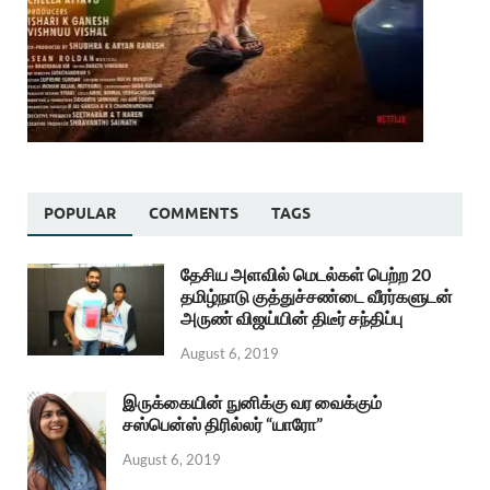
POPULAR
COMMENTS
TAGS
தேசிய அளவில் மெடல்கள் பெற்ற 20
தமிழ்நாடு குத்துச்சண்டை வீரர்களுடன்
அருண் விஜய்யின் திடீர் சந்திப்பு
August 6, 2019
இருக்கையின் நுனிக்கு வர வைக்கும்
சஸ்பென்ஸ் திரில்லர் “யாரோ”
August 6, 2019