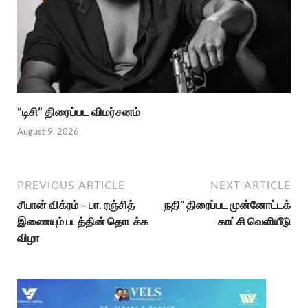
“டிசி” திரைப்பட விமர்சனம்
August 9, 2026
PREVIOUS ARTICLE
NEXT ARTICLE
சீயான் விக்ரம் – பா. ரஞ்சித்
நதி” திரைப்பட முன்னோட்டக்
இணையும் படத்தின் தொடக்க
காட்சி வெளியீடு
விழா