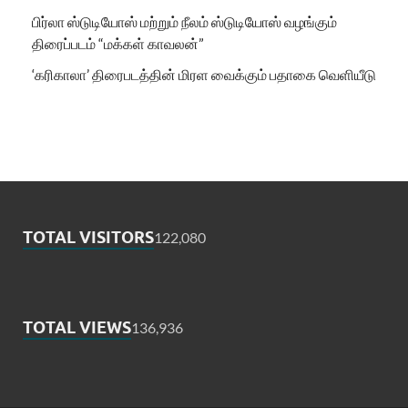
பிர்லா ஸ்டுடியோஸ் மற்றும் நீலம் ஸ்டுடியோஸ் வழங்கும்
திரைப்படம் “மக்கள் காவலன்”
‘கரிகாலா’ திரைபடத்தின் மிரள வைக்கும் பதாகை வெளியீடு
TOTAL VISITORS
122,080
TOTAL VIEWS
136,936