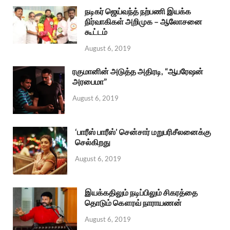
நடிகர் ஜெய்வந்த் நற்பணி இயக்க
நிர்வாகிகள் அறிமுக – ஆலோசனை
கூட்டம்
August 6, 2019
ரகுமானின் அடுத்த அதிரடி, “ஆபரேஷன்
அரபைமா”
August 6, 2019
‘பாரீஸ் பாரீஸ்’ சென்சார் மறுபரிசீலனைக்கு
செல்கிறது
August 6, 2019
இயக்கதிலும் நடிப்பிலும் சிகரத்தை
தொடும் கௌரவ் நாராயணன்
August 6, 2019