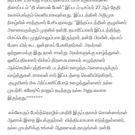
திரைப்படம் “தி ஸ்மைல் மேன்”. இப்படம் டிசம்பர் 27 ஆம் தேதி
உலகமெங்கும் வெளியாகவுள்ளது. இப்படத்தின் அறிமுக
நிகழ்வில் சரத்குமார் பேசியதாவது:
“இந்தப்படத்தின் குழுவினர்
அனைவருக்கும் முதலில் நன்றி. தயாரிப்பாளர் இப்படத்திற்கு
மிகப்பெரிய முதுகெலும்பாக இருந்தார். நன்றி. பிரவீன், ஷ்யாம்
மேடையில் கூட ஒன்றாகப் பேசுகிறார்கள். அவர்கள்
ஒற்றுமைக்கு இது தான் சான்று. அவர்களுக்கு வாழ்த்துகள்.
ஒளிப்பதிவாளர் விக்ரம் திறமையானவர். எழுத்தாளர்
ஆல்கெமிஸ் புத்திசாலி. படத்தில் உழைத்த அனைவருக்கும்
வாழ்த்துகள். ராகவன் சார் இப்படத்தை வெளியிடுகிறார்.
குழுவினர் மிக அர்ப்பணிப்போடு உழைத்துள்ளனர். நல்ல
முயற்சி. சுரேஷும் நானும் நடித்தது நல்ல அனுபவமாக
இருந்தது.*********
எல்லோரும் போர்த்தொழில் மாதிரி இருப்பதாகச் சொன்னார்கள்
ஆனால் இதை இயக்குநர்கள் வித்தியாசமாக எடுத்துள்ளனர்.
நல்ல முயற்சிக்கு உங்கள் ஆதரவைத் தாருங்கள். நன்றி.