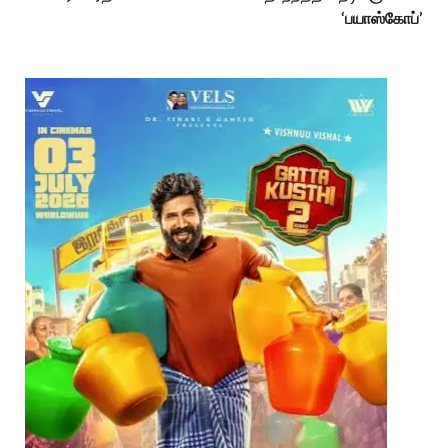
‘பயாஸ்கோப்’