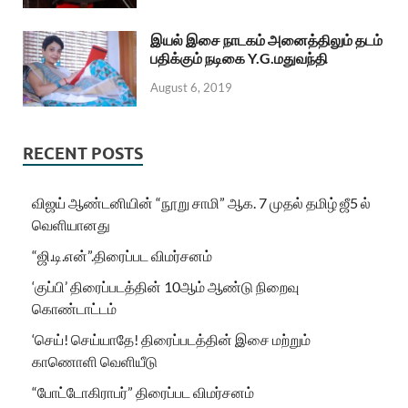
இயல் இசை நாடகம் அனைத்திலும் தடம்
பதிக்கும் நடிகை Y.G.மதுவந்தி
August 6, 2019
RECENT POSTS
விஜய் ஆண்டனியின் “நூறு சாமி” ஆக. 7 முதல் தமிழ் ஜீ5 ல்
வெளியானது
“ஜி.டி.என்”.திரைப்பட விமர்சனம்
‘குப்பி’ திரைப்படத்தின் 10ஆம் ஆண்டு நிறைவு
கொண்டாட்டம்
‘செய்! செய்யாதே! திரைப்படத்தின் இசை மற்றும்
காணொளி வெளியீடு
“போட்டோகிராபர்” திரைப்பட விமர்சனம்