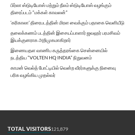
பிர்லா ஸ்டுடியோஸ் மற்றும் நீலம் ஸ்டுடியோஸ் வழங்கும்
திரைப்படம் “மக்கள் காவலன்”
‘கரிகாலா’ திரைபடத்தின் மிரள வைக்கும் பதாகை வெளியீடு
தலைக்கணம் படத்தின் இசையப்பாளார் ஜவஹர் பரமசிவம்
இயக்குனராக அறிமுகமாகிறார்
இணையதள வாணிப கருத்தரங்கை சென்னையில்
நடத்திய “VOLTEN HQ INDIA” நிறுவனம்
காமன் வெல்த் போட்டியில் வென்ற வீரர்களுக்கு நினைவு
பரிசு வழங்கிய முதல்வர்
TOTAL VISITORS
121,879