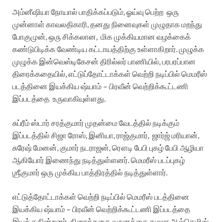
அம்னீஷியா நோயால் பாதிக்கப்படும், ஓய்வு பெற்ற ஒரு
முன்னாள் காவலதிகாரி, தனது நினைவுகள் முழுதாக மறந்து
போகுமுன், ஒரு சிக்கலான, மிக முக்கியமான வழக்கைக்
கண்டுபிடிக்க வேண்டிய கட்டாயத்திற்கு உள்ளாகிறார். முழுக்க
முழுக்க இன்வெஸ்டிகேசன் திரில்லர் பாணியில், பரபரப்பான
திரைக்கதையில், எட்டுப்தோட்டாக்கள் வெற்றி நடிப்பில் மெமரீஸ்
படத்தினை இயக்கிய ஷ்யாம் – பிரவீன் வெற்றிக்கூட்டணி
இப்படத்தை உருவாகியுள்ளது.
சுப்ரீம் ஸ்டார் சரத்குமார் முதன்மை வேடத்தில் நடிக்கும்
இப்படத்தில் சிஜா ரோஸ், இனியா, ராஜ்குமார், ஜார்ஜ் மரியான்,
சுரேஷ் மேனன், குமார் நடராஜன், ரௌடி பேபி புகழ் பேபி ஆழியா
ஆகியோர் இணைந்து நடித்துள்ளனர். மெமரீஸ் படப்புகழ்
ஶ்ரீகுமார் ஒரு முக்கிய பாத்திரத்தில் நடித்துள்ளார்.
எட்டுத்தோட்டாக்கள் வெற்றி நடிப்பில் மெமரீஸ் படத்தினை
இயக்கிய ஷ்யாம் – பிரவீன் வெற்றிக்கூட்டணி இப்படத்தை
இயக்குகின்றனர். திரைக்கதை வசனத்தை கமலா ஆல்கெமிஸ்