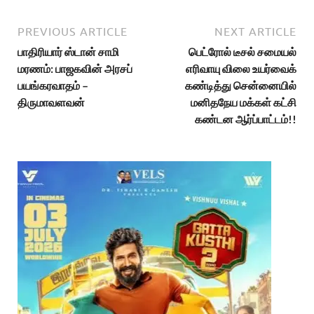
PREVIOUS ARTICLE
NEXT ARTICLE
பாதிரியார் ஸ்டான் சாமி
பெட்ரோல் டீசல் சமையல்
மரணம்: பாஜகவின் அரசப்
எரிவாயு விலை உயர்வைக்
பயங்கரவாதம் –
கண்டித்து சென்னையில்
திருமாவளவன்
மனிதநேய மக்கள் கட்சி
கண்டன ஆர்ப்பாட்டம்!!