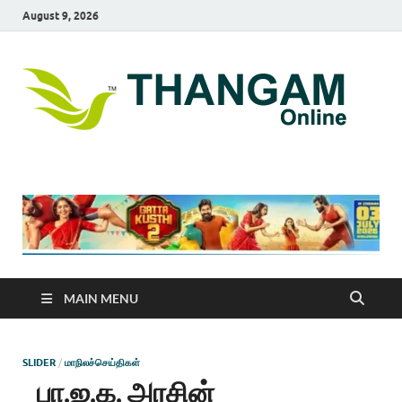
August 9, 2026
T
online
news
On
portal
MAIN MENU
SLIDER
/
மாநிலச்செய்திகள்
பா.ஜ.க. அரசின்