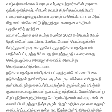
வாழ்வுரிமைக்காக போராடியவர், குரலற்றவர்களின் குரலாக
ஓங்கி ஒலித்தவர்.
ஸ்டேன் சுவாமி கிறிஸ்தவப் பாதிரியார்
என்பதால், பழங்குடியினரை மதமாற்றம் செய்கிறார் என அவர்
மீது வன்மம் கொண்டு இந்துத்துவ சனாதன சக்திகள்
புழுதிவாரித் தூற்றின.
ஊபா சட்டத்தை ஏவி கடந்த ஆண்டு 2020 அக்டோபர் 8ஆம்
தேதி ஸ்டேன் சுவாமியை பீமாகோரேகான் பொய் வழக்கில்
சேர்த்து என்.ஐ.ஏ. கைது செய்தது. நடுக்கவாத நோயால்
பாதிக்கப்பட்டிருந்த 83 வயது நிறைந்த முதியவரை கைது
செய்து, மும்பை தலோஜா சிறையில் அடைத்து
கொடுமைப்படுத்தினார்கள்.
நடுக்கவாத நோயால் பீடிக்கப்பட்டிருந்த ஸ்டேன் சுவாமி கை
நடுக்கத்தால் தண்ணீர்கூட குடிக்க முடியவில்லை என்று கூறி
தன்னிடமிருந்து கைப்பற்றிய உறிஞ்சுக் குழல் மற்றும் உறிஞ்சுக்
குவளையை வழங்க என்.ஐ.ஏ.வுக்கு உத்திரவிட வேண்டும் என்று
சிறப்பு நீதிமன்றத்தில் மனு செய்தார். ஆனால் என்.ஐ.ஏ., ஸ்டேன்
சுவாமியிடமிருந்து உறிஞ்சு குழல் மற்றும் உறிஞ்சு குவளை எதுவும்
கைப்பற்றப்படவில்லை என்று ஈவு இரக்கமின்றி நீதிமன்றத்தில்