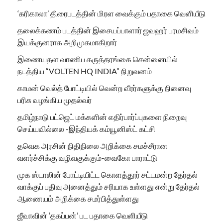
‘கரிகாலா’ திரைபடத்தின் மிரள வைக்கும் பதாகை வெளியீடு
தலைக்கணம் படத்தின் இசையப்பாளார் ஜவஹர் பரமசிவம்
இயக்குனராக அறிமுகமாகிறார்
இணையதள வாணிப கருத்தரங்கை சென்னையில்
நடத்திய “VOLTEN HQ INDIA” நிறுவனம்
காமன் வெல்த் போட்டியில் வென்ற வீரர்களுக்கு நினைவு
பரிசு வழங்கிய முதல்வர்
தமிழ்நாடு பட்ஜெட் மக்களின் எதிர்பார்ப்புகளை நிறைவு
செய்யவில்லை -இந்தியக் கம்யூனிஸ்ட் கட்சி
தவெக அரசின் நிதிநிலை அறிக்கை சமச்சீரான
வளர்ச்சிக்கு வழிவகுக்கும்-வைகோ பாராட்டு
முக ஸ்டாலின் போட்டியிட்ட கொளத்தூர் சட்டமன்ற தேர்தல்
வாக்குப் பதிவு அனைத்தும் சரியாக உள்ளது என்று தேர்தல்
ஆணையம் அறிக்கை சமர்பித்துள்ளது
ஜீவாவின் ‘தகப்பன்’ பட பதாகை வெளியீடு