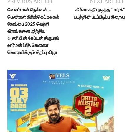
PREVIOUS ARTICLE
NEXT ARTICLE
வெலம்மாள் நெக்ஸஸ் –
கிச்சா சுதீப் நடித்த “மார்க்”
பெண்கள் கிரிக்கெட் உலகக்
படத்தின் படப்பிடிப்பு நிறைவு
கோப்பை 2025 வெற்றி
வீராங்கனை இந்திய
அணியின் கேப்டன் திருமதி
ஹர்மன் ப்ரீத் கௌரை
கௌரவிக்கும் சிறப்பு விழா