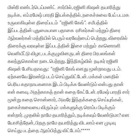
மிஸ்ரி எண்டர்டெய்மண்ட்
சார்பில், ரஜினி கிஷன் தயாரித்து
நடிக்க, எம்.ரமேஷ் பாரதி இயக்கத்தில், நகைச்சுவை பேய் படமக
உருவாகியுள்ள திரைப்படம்
“ரஜினி கேங்”.
சமீபத்தில்
இப்படத்தின் புதுமையான பதாகை ரசிகர்கள் மற்றும் திரை
ஆர்வலர்கள் மத்தியில் பெரும் வரவேற்பைப் பெற்றது.
விரைவில்
திரைக்கு வரவுள்ள இப்படத்தின் இசை மற்றும்
காணொளி
வெளியீட்டு விழா, படக்குழுவினருடன் திரை பிரபலங்கள்
கலந்துகொள்ள நடைபெற்றது. இந்நிகழ்வில்
நடிகர் ரஜினி
கிஷன் பேசியதாவது: “
ரஜினி கேங் எனது மூன்றாவது படம்.
ஏற்கனவே இரண்டு படம் செய்துவிட்டேன். மக்கள் மனதில்
பெரிய கதாநாயகனாக இடம் பிடிக்க வேண்டும் என்பது தான்
என் கனவு. அதற்காகத் தான் கதை கேட்டேன். ரமேஷ் பாரதி சார்
மூன்று கதை சொன்னார், அவரே இந்தக்கதை செய்யுங்கள்,
நகைச்சுவையை விரும்பும் மக்களுக்கு ரொம்ப பிடிக்கும்
என்றார். முதலில் நாமே தயாரித்தும், நடிக்கவும் வேண்டுமா? என
யோசித்தேன், பிறகு நாமே தயாரித்து விடலாம் என முடிவு
செய்து படத்தை ஆரம்பித்து விட்டோம்.*****