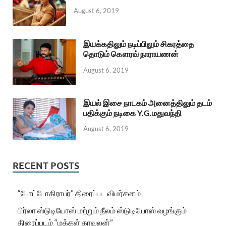
August 6, 2019
இயக்கதிலும் நடிப்பிலும் சிகரத்தை
தொடும் கௌரவ் நாராயணன்
August 6, 2019
இயல் இசை நாடகம் அனைத்திலும் தடம்
பதிக்கும் நடிகை Y.G.மதுவந்தி
August 6, 2019
RECENT POSTS
“போட்டோகிராபர்” திரைப்பட விமர்சனம்
பிர்லா ஸ்டுடியோஸ் மற்றும் நீலம் ஸ்டுடியோஸ் வழங்கும்
திரைப்படம் “மக்கள் காவலன்”