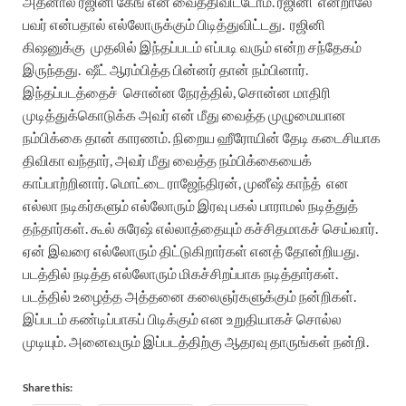
அதனால் ரஜினி கேங் என வைத்திவிட்டோம். ரஜினி
என்றாலே
பவர் என்பதால் எல்லோருக்கும் பிடித்துவிட்டது.
ரஜினி
கிஷனுக்கு
முதலில் இந்தப்படம் எப்படி வரும் என்ற சந்தேகம்
இருந்தது.
ஷீட் ஆரம்பித்த பின்னர் தான் நம்பினார்.
இந்தப்படத்தைச்
சொன்ன நேரத்தில், சொன்ன மாதிரி
முடித்துக்கொடுக்க அவர் என் மீது வைத்த முழுமையான
நம்பிக்கை தான் காரணம். நிறைய ஹீரோயின் தேடி கடைசியாக
திவிகா வந்தார், அவர் மீது வைத்த நம்பிக்கையைக்
காப்பாற்றினார். மொட்டை ராஜேந்திரன், முனீஷ் காந்த்
என
எல்லா நடிகர்களும் எல்லோரும் இரவு பகல் பாராமல் நடித்துத்
தந்தார்கள். கூல் சுரேஷ் எல்லாத்தையும் கச்சிதமாகச் செய்வார்.
ஏன் இவரை எல்லோரும் திட்டுகிறார்கள் எனத் தோன்றியது.
படத்தில் நடித்த எல்லோரும் மிகச்சிறப்பாக நடித்தார்கள்.
படத்தில் உழைத்த அத்தனை கலைஞர்களுக்கும் நன்றிகள்.
இப்படம் கண்டிப்பாகப் பிடிக்கும் என உறுதியாகச் சொல்ல
முடியும். அனைவரும் இப்படத்திற்கு ஆதரவு தாருங்கள் நன்றி.
Share this: