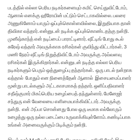
படத்தில் எல்லா பெரிய நடிகர்களையும் கமிட் செய்துவிட்டோம்,
ஆனால் எனக்கு ஹீரோயின் மட்டும் செட்டாகவில்லை. பலரை
அணுகினோம் யாரும் ஒப்புக்கொள்ளவில்லை, இறுதியாக தான்
திவிகா வந்தார். என்னுடன் நடிக்க ஒப்புக்கொண்டதற்கு நன்றி.
முனீஷ்காந்த் என் நடிப்பைப் பாராட்டினார். ஷீட்டிங் போது கூல்
சுரேஷ் வந்தார் அவருக்காக ரசிகர்கள் குவிந்து விட்டார்கள். 3
மணி நேரம் ஷீட்டிங் நிறுத்திவிட்டோம் அவருக்கு அவ்வளவு
ரசிகர்கள் இருக்கிறார்கள். என்னுடன் நடித்த எல்லா பெரிய
நடிகர்களும் பெரும் ஒத்துழைப்பு தந்தார்கள்.
ஒரு பாடல் நன்றாக
வந்தால்
போதும் என நினைத்தேன் ஆனால்
இசையமைப்பாளர்
மூன்று பாடல்களும் அட்டகாசமாகத் தந்தார். ஒளிப்பதிவாளர்
சதீஷ்குமார் மிகப்பெரிய உழைப்பைத் தந்துள்ளார். மேனேஜர்
சந்துரு என் வேலையை எளிமையாக்கிவிட்டார். அவருக்கு
நன்றி.
என் அப்பா சொன்னது போல ஒரு டீமாக எல்லோரும்
உழைத்து ஒரு நல்ல படைப்பை உருவாக்கியுள்ளோம். கண்டிப்பாக
உங்கள் அனைவருக்கும் பிடிக்கும் நன்றி.
இயக்குநர் M.ரமேஷ் பாரதி பேசியதாவது..,
ரஜினி கேங் இது