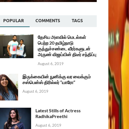
POPULAR
COMMENTS
TAGS
தேசிய அளவில் மெடல்கள்
பெற்ற 20 தமிழ்நாடு
குத்துச்சண்டை வீரர்களுடன்
அருண் விஜய்யின் திடீர் சந்திப்பு
August 6, 2019
இருக்கையின் நுனிக்கு வர வைக்கும்
சஸ்பென்ஸ் திரில்லர் “யாரோ”
August 6, 2019
Latest Stills of Actress
RadhikaPreethi
August 6, 2019