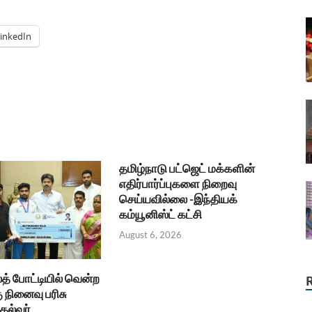
inkedIn
தமிழ்நாடு பட்ஜெட் மக்களின்
எதிர்பார்ப்புகளை நிறைவு
செய்யவில்லை -இந்தியக்
கம்யூனிஸ்ட் கட்சி
August 6, 2026
த் போட்டியில் வென்ற
ு நினைவு பரிசு
தல்வர்