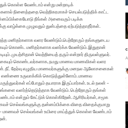
்துக் கொள்ள வேண்டாம் என்று மன்றாடிக்
்களால் நினைத்ததை வெற்றிகரமாகச் செயல்படுத்திக் காட்ட
்னம்பிக்கையோடு நீங்கள் அனைவரும் படிக்க
க்கு வாழ்க்கை முழுவதும் துன்பத்தை ஏற்படுத்தாதீர்கள்.
ிறந்த மனிதர்களாக வளர வேண்டும்.
பெற்றோரும் தங்களுடைய
கையும் கொண்ட மனிதர்களாக வளர்க்க வேண்டும்.
இதுதான்
c
ியும்.
முயற்சிதான் வெற்றியைத் தரும் என்றார் திருவள்ளுவர்.
A
பிக்கையும் கொண்டவர்களாக, நமது மாணவ மாணவிகள் வளர
ன்.
நீட் தேர்வு எழுதிய மாணவர்களுக்கு மனநல ஆலோசனைகள்
சி எண்ணை உருவாக்கிக் கொடுத்துள்ளோம். மாணவ
ுவர்கள் எப்போதும் தயாராக இருப்பார்கள். உடல் நலன் –
களை வளர்த்தெடுத்தாக வேண்டும். பெற்றோரும் தங்கள்
ண்டாம் என்றும் கேட்டுக் கொள்கிறேன்.
ஆசிரியர்கள், சமூக
வச் செல்வங்களுக்கு தன்னம்பிக்கை விதை விதைக்குமாறு
ு – மாணவச் செல்வங்கள் உயிரை மாய்த்துக் கொள்ள வேண்டாம்
ேன்.