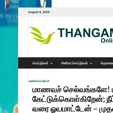
August 8, 2026
செய்திகள்
சினிமா செய்திகள்
தொலைக
மாநிலச்செய்திகள்
மாணவச் செல்வங்களே! ம
கேட்டுக்கொள்கிறேன்; நீட
வரை ஓயமாட்டேன் – முதல