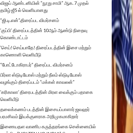
விஜய் ஆண்டனியின் “நூறு சாமி” ஆக. 7 முதல்
தமிழ் ஜீ5 ல் வெளியானது
“ஜி.டி.என்”.திரைப்பட விமர்சனம்
‘குப்பி’ திரைப்படத்தின் 10ஆம் ஆண்டு நிறைவு
கொண்டாட்டம்
‘செய்! செய்யாதே! திரைப்படத்தின் இசை மற்றும்
காணொளி வெளியீடு
“போட்டோகிராபர்” திரைப்பட விமர்சனம்
பிர்லா ஸ்டுடியோஸ் மற்றும் நீலம் ஸ்டுடியோஸ்
வழங்கும் திரைப்படம் “மக்கள் காவலன்”
‘கரிகாலா’ திரைபடத்தின் மிரள வைக்கும் பதாகை
வெளியீடு
தலைக்கணம் படத்தின் இசையப்பாளார் ஜவஹர்
பரமசிவம் இயக்குனராக அறிமுகமாகிறார்
இணையதள வாணிப கருத்தரங்கை சென்னையில்