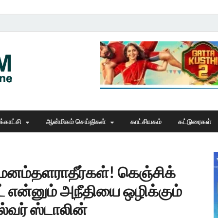
Thangam Online
online news portal
்காட்சி
ஆன்மிகம் செய்திகள்
காட்சியகம்
கட்டுரைகள்
னம்தளராதீர்கள்! கெஞ்சிக்
் என்னும் அநீதியை ஒழிக்கும்
்வர் ஸ்டாலின்