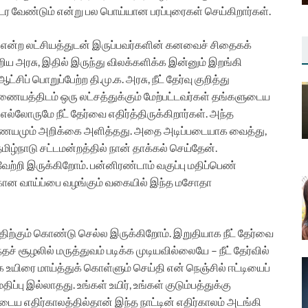
டர வேண்டும் என்று பல பொய்யான பரப்புரைகள் செய்கிறார்கள்.
ம் என்ற லட்சியத்துடன் இருப்பவர்களின் கனவைச் சிதைகக்
ய அரசு, இதில் இருந்து விலக்களிக்க இன்னும் இறங்கி
்சிப் பொறுப்பேற்ற தி.மு.க. அரசு, நீட் தேர்வு குறித்து
த்திடம் ஒரு லட்சத்துக்கும் மேற்பட்டவர்கள் தங்களுடைய
ல்லோருமே நீட் தேர்வை எதிர்த்திருக்கிறார்கள். அந்த
ஆணையமும் அறிக்கை அளித்தது.
அதை அடிப்படையாக வைத்து,
ழ்நாடு சட்டமன்றத்தில் நான் தாக்கல் செய்தேன்.
றி இருக்கிறோம். பன்னிரண்டாம் வகுப்பு மதிப்பெண்
ற்கான வாய்ப்பை வழங்கும் வகையில் இந்த மசோதா
திற்கும் கொண்டு செல்ல இருக்கிறோம்.
இறுதியாக நீட் தேர்வை
தச் சூழலில் மருத்துவம் படிக்க முடியவில்லையே – நீட் தேர்வில்
யிரை மாய்த்துக் கொள்ளும் செய்தி என் நெஞ்சில் ஈட்டியைப்
ப்பு இல்லாதது. உங்கள் உயிர், உங்கள் குடும்பத்துக்கு
டைய எதிர்காலத்தில்தான் இந்த நாட்டின் எதிர்காலம் அடங்கி