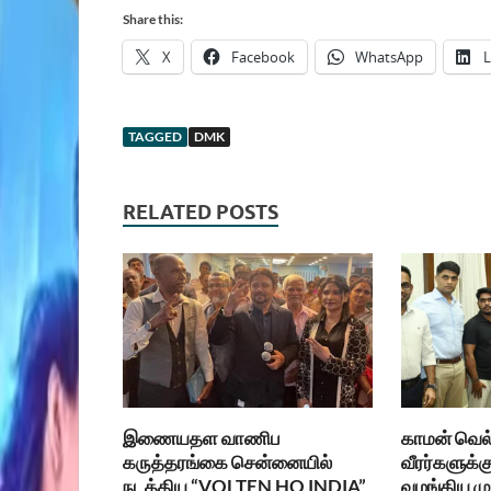
Share this:
X
Facebook
WhatsApp
L
TAGGED
DMK
RELATED POSTS
இணையதள வாணிப
காமன் வெல்
கருத்தரங்கை சென்னையில்
வீரர்களுக்க
நடத்திய “VOLTEN HQ INDIA”
வழங்கிய மு