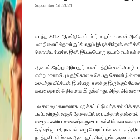
September 16, 2021
கடந்த 2017-ஆண்டு செப்டம்பர் மாதம் மாணவி அ
மனநிலையில்தான் இப்போதும் இருக்கிறேன். சனிக
கொண்ட போதே, இனி இப்படியொரு துயரம் நடக்கக் 
ஆனால், நேற்று அரியலூர் மாவட்டத்தில் கனிமொழி என
என்ற மாணவியும் தற்கொலை செய்து கொண்டுள்ளனர். இ
உடைந்து விட்டேன். இப்போது எனக்கு இருக்கும் வே
கவலைதான் அதிகமாக இருக்கிறது. அந்த அக்கறையோ
பல தலைமுறைகளாக மறுக்கப்பட்டு வந்த கல்விக் கதவ
படிப்பதற்குத் தகுதி தேவையில்ல; படித்தால் தன்னால்
ஏழை – எளிய மாணவர்களுடைய கல்விக் கனவை நாசமாக
தேர்வுக்கு எதிராக பல்வேறு போராட்டங்களை நடத்தியது
நடத்தவிடவில்லை. ஆனாலும், சிலர் தங்களுடைய சுயலா