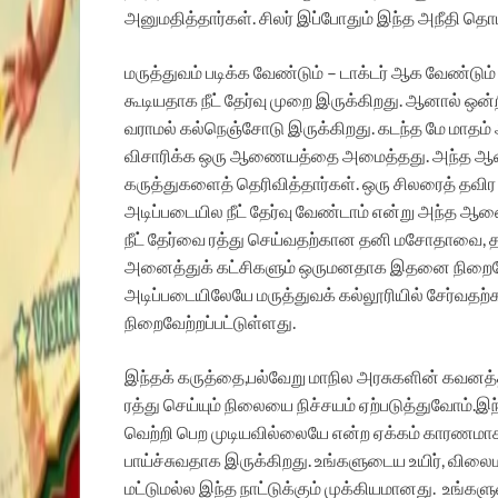
அனுமதித்தார்கள். சிலர் இப்போதும் இந்த அநீதி தொ
மருத்துவம் படிக்க வேண்டும் – டாக்டர் ஆக வேண்டு
கூடியதாக நீட் தேர்வு முறை இருக்கிறது.
ஆனால் ஒன்றி
வராமல் கல்நெஞ்சோடு இருக்கிறது.
கடந்த மே மாதம் ஆட
விசாரிக்க ஒரு ஆணையத்தை அமைத்தது. அந்த ஆணைய
கருத்துகளைத் தெரிவித்தார்கள். ஒரு சிலரைத் தவிர எ
அடிப்படையில நீட் தேர்வு வேண்டாம் என்று அந்த 
நீட் தேர்வை ரத்து செய்வதற்கான தனி மசோதாவை, தமி
அனைத்துக்
கட்சிகளும் ஒருமனதாக இதனை நிறைவேற்
அடிப்படையிலேயே மருத்துவக் கல்லூரியில் சேர்வத
நிறைவேற்றப்பட்டுள்ளது.
இந்தக் கருத்தை,பல்வேறு மாநில அரசுகளின் கவனத்
ரத்து செய்யும் நிலையை நிச்சயம் ஏற்படுத்துவோம்.
இந்
வெற்றி பெற முடியவில்லையே என்ற ஏக்கம் காரணமாக உ
பாய்ச்சுவதாக இருக்கிறது.
உங்களுடைய உயிர், விலைமதி
மட்டுமல்ல இந்த நாட்டுக்கும் முக்கியமானது.
உங்களு