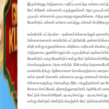
இருக்கிறது.
அத்தகைய மதிப்பு வாய்ந்த உயிரை மாய்த
கேட்கிறேன்.
உங்களால் மருத்துவர்கள் ஆக முடியும்.
உங
முடியும்.
உங்களால் முடியாதது எதுவுமில்லை.
அந்த தன
வேண்டும்.
உங்கள் உயிரை மாய்த்து, உங்கள் பெற்றோரு
கல்வியில் மட்டுமல்ல – தன்னம்பிக்கையிலும் தலைச
பிள்ளைகளைக் கல்வியில் மட்டுமின்றி, தன்னம்பிக்
விதி என்று எதுவுமில்லை.
விதியை மதியால் வெல்ல முட
அத்தகைய துணிச்சலும் விடாமுயற்சியும் தன்னம்
வேண்டும், வாழ வேண்டும் என்று கேட்டுக்கொள்கிறே
சொல்வதற்காக அரசு சார்பில் 104 என்ற தொலைபே
மாணவியர்க்கு ஆலோசனை சொல்வதற்காக மனநல மருத்த
உள்ள நலன் கொண்டவர்களாக நமது மாணவச் செல்வங்
பிள்ளைகளுக்கு அளவுக்கு மீறிய அழுத்தங்கள் தர வே
சேவை செய்வோர், திரைத்துறையினர் ஆகியோர் மாண
கேட்டுக் கொள்கிறேன்.
தயவு செய்து – தயவு செய்த
என்று மீண்டும் மீண்டும் கெஞ்சிக் கேட்டுக்கொள்கிற