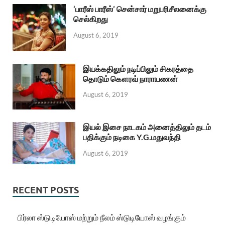
‘பாரீஸ் பாரீஸ்’ சென்சார் மறுபரிசீலனைக்கு
செல்கிறது
August 6, 2019
இயக்கதிலும் நடிப்பிலும் சிகரத்தை
தொடும் கௌரவ் நாராயணன்
August 6, 2019
இயல் இசை நாடகம் அனைத்திலும் தடம்
பதிக்கும் நடிகை Y.G.மதுவந்தி
August 6, 2019
RECENT POSTS
பிர்லா ஸ்டுடியோஸ் மற்றும் நீலம் ஸ்டுடியோஸ் வழங்கும்