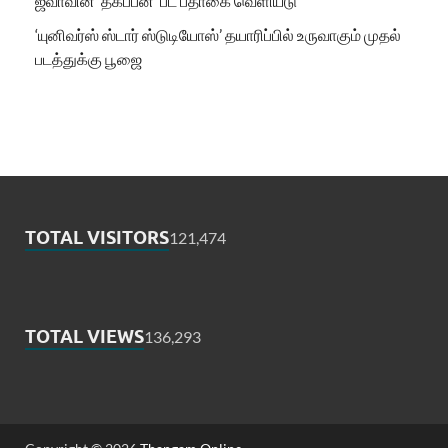
ஜீவாவின் ‘தகப்பன்’ பட பதாகை வெளியீடு
‘யுனிவர்ஸ் ஸ்டார் ஸ்டுடியோஸ்’ தயாரிப்பில் உருவாகும் முதல்
படத்துக்கு பூஜை
TOTAL VISITORS
121,474
TOTAL VIEWS
136,293