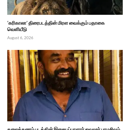
‘கரிகாலா’ திரைபடத்தின் மிரள வைக்கும் பதாகை
வெளியீடு
August 6, 2026
தலைக்கணம் படத்தின் இசையப்பாளார் ஜவஹர் பரமசிவம்