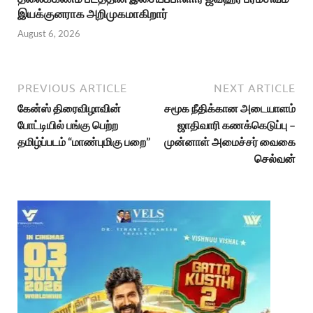
இயக்குனராக அறிமுகமாகிறார்
August 6, 2026
PREVIOUS ARTICLE
NEXT ARTICLE
கேன்ஸ் திரைவிழாவின்
சமூக நீதிக்கான அடையாளம்
போட்டியில் பங்கு பெற்ற
ஜாதிவாரி கணக்கெடுப்பு –
தமிழ்ப்படம் “மாண்புமிகு பறை”
முன்னாள் அமைச்சர் வைகை
செல்வன்