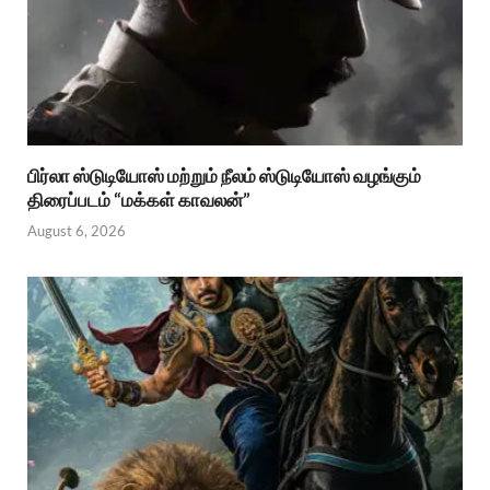
பிர்லா ஸ்டுடியோஸ் மற்றும் நீலம் ஸ்டுடியோஸ் வழங்கும்
திரைப்படம் “மக்கள் காவலன்”
August 6, 2026