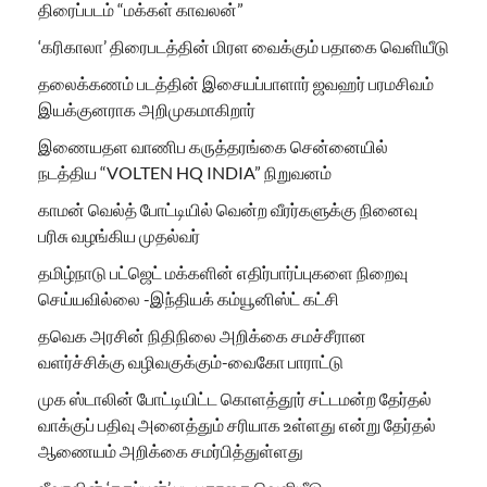
திரைப்படம் “மக்கள் காவலன்”
‘கரிகாலா’ திரைபடத்தின் மிரள வைக்கும் பதாகை வெளியீடு
தலைக்கணம் படத்தின் இசையப்பாளார் ஜவஹர் பரமசிவம்
இயக்குனராக அறிமுகமாகிறார்
இணையதள வாணிப கருத்தரங்கை சென்னையில்
நடத்திய “VOLTEN HQ INDIA” நிறுவனம்
காமன் வெல்த் போட்டியில் வென்ற வீரர்களுக்கு நினைவு
பரிசு வழங்கிய முதல்வர்
தமிழ்நாடு பட்ஜெட் மக்களின் எதிர்பார்ப்புகளை நிறைவு
செய்யவில்லை -இந்தியக் கம்யூனிஸ்ட் கட்சி
தவெக அரசின் நிதிநிலை அறிக்கை சமச்சீரான
வளர்ச்சிக்கு வழிவகுக்கும்-வைகோ பாராட்டு
முக ஸ்டாலின் போட்டியிட்ட கொளத்தூர் சட்டமன்ற தேர்தல்
வாக்குப் பதிவு அனைத்தும் சரியாக உள்ளது என்று தேர்தல்
ஆணையம் அறிக்கை சமர்பித்துள்ளது