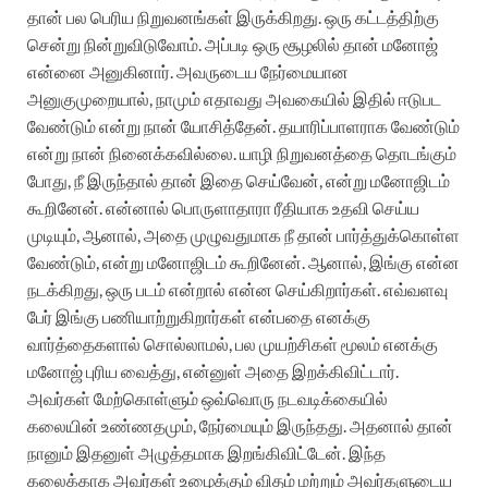
தான் பல பெரிய நிறுவனங்கள் இருக்கிறது. ஒரு கட்டத்திற்கு
சென்று நின்றுவிடுவோம். அப்படி ஒரு சூழலில் தான் மனோஜ்
என்னை அனுகினார். அவருடைய நேர்மையான
அனுகுமுறையால், நாமும் எதாவது அவகையில் இதில் ஈடுபட
வேண்டும் என்று நான் யோசித்தேன். தயாரிப்பாளராக வேண்டும்
என்று நான் நினைக்கவில்லை. யாழி நிறுவனத்தை தொடங்கும்
போது, நீ இருந்தால் தான் இதை செய்வேன், என்று மனோஜிடம்
கூறினேன். என்னால் பொருளாதாரா ரீதியாக உதவி செய்ய
முடியும், ஆனால், அதை முழுவதுமாக நீ தான் பார்த்துக்கொள்ள
வேண்டும், என்று மனோஜிடம் கூறினேன். ஆனால், இங்கு என்ன
நடக்கிறது, ஒரு படம் என்றால் என்ன செய்கிறார்கள். எவ்வளவு
பேர் இங்கு பணியாற்றுகிறார்கள் என்பதை எனக்கு
வார்த்தைகளால் சொல்லாமல், பல முயற்சிகள் மூலம் எனக்கு
மனோஜ் புரிய வைத்து, என்னுள் அதை இறக்கிவிட்டார்.
அவர்கள் மேற்கொள்ளும் ஒவ்வொரு நடவடிக்கையில்
கலையின் உண்ணதமும், நேர்மையும் இருந்தது. அதனால் தான்
நானும் இதனுள் அழுத்தமாக இறங்கிவிட்டேன். இந்த
கலைக்காக அவர்கள் உழைக்கும் விதம் மற்றும் அவர்களுடைய