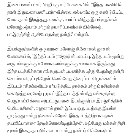
இசையமைப்பாளர் பிரதீப் குமார் பேசுகையில், ”இந்த பாணியில்
நான் இதுவரை பணியாற்றவில்லை. எல்லாமே ஒரு கண்டுபிடிப்பு
போல தான் இருந்தது. எனக்கு வாய்ப்பளித்த இயக்குநர்கள்
மனோஜ், ஷ்யாம் மற்றும் தயாரிப்பாளர்கல் விக்னேஷ்,
பா.இரஞ்சித் ஆகியோருக்கு நன்றி.” என்றார்.
இயக்குநர்களில் ஒருவரான மனோஜ் லினோனல் ஜாசன்
பேசுகையில், “இந்தப் படம் ராஜேஷின் படைப்பு. இந்த படம் மூன்று
வருடங்களுக்கும் மேலாக எங்களுக்கு சவாலாக இருந்தது.
இந்த படத்திற்காக எங்களுடன் பயணித்த பத்து பேருக்கு நன்றி
சொல்ல விரும்புகிறேன். வெவ்வேறு திரைப்பட விழாக்களில்
இப்படம் ரசிகர்களிடம் ஏற்படுத்திய தாக்கம் மற்றும் ரசிகர்கள்
கொடுத்த வரவேற்பு மூலம் இந்த படத்தின் மீது எங்களுக்கு
பெரும் நம்பிக்கை ஏற்பட்டது. நான் இயக்குநர் பா.இரஞ்சித்தின்
பெரிய ரசிகன், அதனால் தான் இப்படி ஒரு படத்தை இயக்க
முடிந்தது என்று நினைக்கிறேன். இந்த படத்திற்காக நான்
தயாரிப்பாளரை தேடிக்கொண்டிருந்தேன். அப்போது மக்கள் நிதி
மூலம் இதை தயாரிக்கலாமா என்று நண்பர் விக்னேஷிடம்