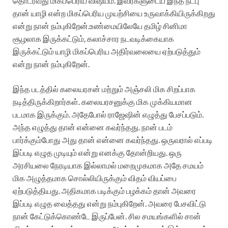
தொடர்வது மிகப்பெரிய விஷயம். இவர்களுடைய இந்த நட்பு
தான் யாழி என்ற மிகப்பெரிய முயற்சியை உருவாக்கியிருக்கிறது
என்று நான் நம்புகிறேன்.உண்மையிலேயே தமிழ் சினிமா
சூழலாக இருக்கட்டும், கலாச்சார நடவடிக்கையாக
இருக்கட்டும் யாழி மிகப்பெரிய அதிர்வலையை ஏற்படுத்தும்
என்று நான் நம்புகிறேன்.
இந்த படத்தில் கலையரசன் மற்றும் அஞ்சலி மிக சிறப்பாக
நடித்திருக்கிறார்கள். கலையரசனுக்கு மிக முக்கியமான
படமாக இருக்கும். அதேபோல் ராஜேஷின் எழுத்து பேசப்படும்.
அந்த எழுத்து தான் என்னை கவர்ந்தது. நான் படம்
பார்க்கும்போது அது தான் என்னை கவர்ந்தது. ஒருவரால் எப்படி
இப்படி எழுத முடியும் என்று எனக்கு தோன்றியது. ஒரு
அரசியலை நேரடியாக இல்லாமல் மறைமுகமாக அதே சமயம்
மிக அழுத்தமாக சொல்லியிருக்கும் விதம் வியப்பை
ஏற்படுத்தியது. அதிகமாக படிக்கும் பழக்கம் தான் அவரை
இப்படி எழுத வைத்தது என்று நம்புகிறேன். அவரை பேசவிட்டு
நான் கேட்டுக்கொண்டே இருப்பேன். சில சமயங்களில் சான்