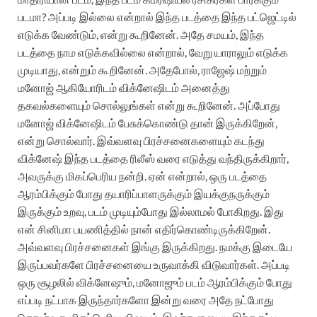
படமா? அப்படி இல்லை என்றால் இந்த படத்தை இந்த பட்ஜெட்டில்
எடுக்க வேண்டும், என்று கூறினேன். அதே சமயம், இந்த
படத்தை நாம எடுக்கவில்லை என்றால், வேறு யாராலும் எடுக்க
முடியாது, என்றும் கூறினேன். அதேபோல், ராஜேஷ் மற்றும்
மனோஜ் ஆகியோரிடம் விக்னேஷிடம் அனைத்து
தகவல்களையும் சொல்லுங்கள் என்று கூறினேன். அப்போது
மனோஜ் விக்னேஷிடம் பேசுக்கொண்டு தான் இருக்கிறேன்,
என்று சொல்வார். இவ்வளவு பிரச்சனைகளையும் கடந்து
விக்னேஷ் இந்த படத்தை ரிலீஸ் வரை எடுத்து வந்திருக்கிறார்,
அவருக்கு மிகப்பெரிய நன்றி. ஏன் என்றால், ஒரு படத்தை
ஆரம்பிக்கும் போது தயாரிப்பாளருக்கும் இயக்குநருக்கும்
இருக்கும் உறவு, படம் முடியும்போது இல்லாமல் போகிறது. இது
என் சினிமா பயணித்தில் நான் எதிர்கொண்டிருக்கிறேன்.
அவ்வளவு பிரச்சனைகள் இங்கு இருக்கிறது. நமக்கு இடையே
இருப்பவர்களே பிரச்சனையை உருவாக்கி விடுவார்கள். அப்படி
ஒரு சூழலில் விக்னேஷும், மனோஜும் படம் ஆரம்பிக்கும் போது
எப்படி நட்பாக இருந்தார்களோ இன்று வரை அதே நட்போது