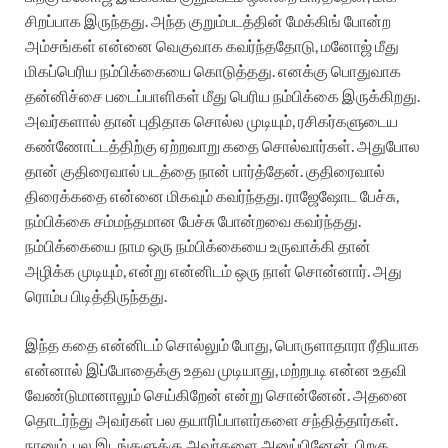
சிறப்பாக இருந்தது. அந்த குறும்படத்தின் மேக்கிங் போன்ற
அம்சங்கள் என்னை வெகுவாக கவர்ந்ததோடு, மனோஜ் மீது
மிகப்பெரிய நம்பிக்கையை கொடுத்தது. எனக்கு பொதுவாக
தன்னிச்சை படைப்பாளிகள் மீது பெரிய நம்பிக்கை இருக்கிறது.
அவர்களால் தான் புதிதாக சொல்ல முடியும், ரசிகர்களுடைய
கண்ணோட்டத்திற்கு ஏற்றவாறு கதை சொல்வார்கள். அதுபோல
தான் குதிரைவால் படத்தை நான் பார்த்தேன். குதிரைவால்
திரைக்கதை என்னை மிகவும் கவர்ந்தது. ராஜேஷோட பேச்சு,
நம்பிக்கை சம்மந்தமான பேச்சு போன்றவை கவர்ந்தது.
நம்பிக்கையை நாம ஒரு நம்பிக்கையை உருவாக்கி தான்
அழிக்க முடியும், என்று என்னிடம் ஒரு நாள் சொன்னார். அது
ரொம்ப பிடித்திருந்தது.
இந்த கதை என்னிடம் சொல்லும் போது, பொருளாதாரா ரீதியாக
என்னால் இப்போதைக்கு உதவ முடியாது, மற்றபடி என்ன உதவி
வேண்டுமானாலும் செய்கிறேன் என்று சொன்னேன். அதனை
தொடர்ந்து அவர்கள் பல தயாரிப்பாளர்களை சந்தித்தார்கள்.
நானும், பல இடங்களுக்கு அவர்களை அனுப்பினேன். பிறகு