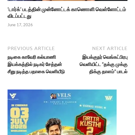
‘டார்க்’ படத்தின் முன்னோட்டக் காணொளி வெள்ளோட்டம்
விடப்பட்டது
June 17, 2026
PREVIOUS ARTICLE
NEXT ARTICLE
நடிகை காவேரி கல்யாணி
இயக்குநர் வெங்கட்பிரபு
இயக்கத்தில் நடிகர் சேத்தன்
வெளியிட்ட “தக்கு முக்கு
சீனு நடித்த பதாகை வெளியீடு
திக்கு தாளம்” பாடல்