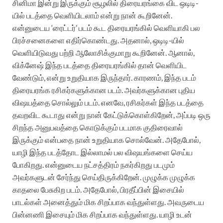
சினிமா இன்று இருக்கும் சூழலில் திரையரங்கை விட ஒடிடி-
யில் படத்தை வெளியிடலாம் என்று நான் கூறினேன்.
என்னுடைய ‘ரைட்டர்’ படம் கூட திரையரங்கில் வெளியாகி பல
பிரச்சனைகளை எதிர்கொண்டது. அதனால், ஒடிடி-யில்
வெளியிடுவது பற்றி ஆலோசிக்குமாறு கூறினேன். ஆனால்,
விக்னேஷ் இந்த படத்தை திரையரங்கில் தான் வெளியிட
வேண்டும், என்று உறுதியாக இருந்தார். காரணம், இந்த படம்
திரையரங்க ரசிகர்களுக்கான படம். அவர்களுக்கான புதிய
விஷயத்தை சொல்லும் படம். எனவே, ரசிகர்கள் இந்த படத்தை
தவறவிட கூடாது என்று நான் கேட்டுக்கொள்கிறேன், அப்படி ஒரு
சிறந்த அனுபவத்தை கொடுக்கும் படமாக குதிரைவால்
இருக்கும் என்பதை நான் உறுதியாக சொல்வேன். அதேபோல்,
யாழி இந்த படத்தோட இல்லாமல் பல விஷயங்களை செய்ய
போகிறது. என்னுடைய நட்சத்திரம் நகர்கிறது படமும்
அவர்களுடன் சேர்ந்து செய்திருக்கிறேன். முழுக்க முழுக்க
காதலை பேசுகிற படம். அதேபோல், பிரதீப்பின் இசையில்
பாடல்கள் அனைத்தும் மிக சிறப்பாக வந்துள்ளது. அவருடைய
பின்னணி இசையும் மிக சிறப்பாக வந்துள்ளது. யாழி உடன்