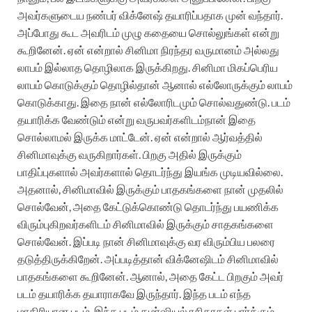
அவர்களுடைய நண்பர் விக்னேஷ் தயாரிப்பதாக முன் வந்தார்.
அப்போது கூட அவரிடம் முழு கதையை சொல்லுங்கள் என்று
கூறினேன். ஏன் என்றால் சினிமா நிரந்தர வருமானம் அல்லது
லாபம் இல்லாத தொழிலாக இருக்கிறது. சினிமா மிகப்பெரிய
லாபம் கொடுக்கும் தொழில்தான் ஆனால் எல்லோருக்கும் லாபம்
கொடுக்காது. இதை நான் எல்லோரிடமும் சொல்வதுண்டு. படம்
தயாரிக்க வேண்டும் என்று வருபவர்களிடம்நான் இதை
சொல்லாமல் இருக்க மாட்டேன். ஏன் என்றால் ஆர்வத்தில்
சினிமாவுக்கு வருகிறார்கள். பிறகு அதில் இருக்கும்
பாதிப்புகளால் அவர்களால் தொடர்ந்து இயங்க முடியவில்லை.
அதனால், சினிமாவில் இருக்கும் பாதகங்களை நான் முதலில்
சொல்வேன், அதை கேட்டுக்கொண்டு தொடர்ந்து பயணிக்க
விரும்புகிறவர்களிடம் சினிமாவில் இருக்கும் சாதகங்களை
சொல்வேன். இப்படி நான் சினிமாவுக்கு வர விரும்பிய பலரை
தடுத்திருக்கிறேன். அப்படித்தான் விக்னேஷிடம் சினிமாவில்
பாதகங்களை கூறினேன். ஆனால், அதை கேட்ட பிறகும் அவர்
படம் தயாரிக்க தயாராகவே இருந்தார். இந்த படம் எந்த
மாதிரியான படம், இந்த படம் கமர்ஷியல் ரசிகரகள் பார்க்கும்