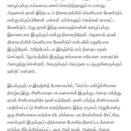
உழைப்புக்கு எவ்வளவு பணம் கொடுத்தாலும் ஈடாகாது.
அதனால் தான் இந்த படம் திரையரங்கில் வெளியாக வேண்டும்,
என்று விரும்பினேன். மக்கள் பார்க்கனும் அவர்கள் கைதட்ட
வேண்டும், அது தான் இந்த கலைஞர்களின் உழைப்புக்கு
இணையாக இருக்கும் என்று நினைத்தேன். அதனால் தான்
திரையங்கில் வெளியாக வேண்டும் என்பதில் உறுதியாக
இருந்தேன். அதேபோல், பா.இரஞ்சித் சார் நிறைய உதவி
செய்தார். ஆரம்பத்தில் இருந்து எங்களை சரியான பாதையில்
அழைத்து சென்றார். அவருக்கும் அவருடைய குழுவினருக்கும்
நன்றி.” என்றார்.
இயக்குநர் பா.இரஞ்சித் பேசுகையில், “ரொம்ப மகிழ்ச்சியான
நிகழ்வு இது. சினிமாவுல பக வகைகள் இருக்கு, அதை பார்த்து
தான் சினிமாவுக்கே நான் வந்தேன். நான் பார்த்த சினிமாவால்
பாதிக்கப்பட்டு சினிமா எடுத்தேனா, இந்த சமூகம் அதுபோன்ற
ஒரு சினிமாவை எடுக்க விடவில்லை. பல கேள்விகள் கேட்கிற,
எனக்குள் இருக்கும் பதில்களை பேசுகிற திரைப்படங்களை
எடுக்க நிர்பந்திக்கப்பட்ட ஒரு ஆள் நான். ஆனால், அதை