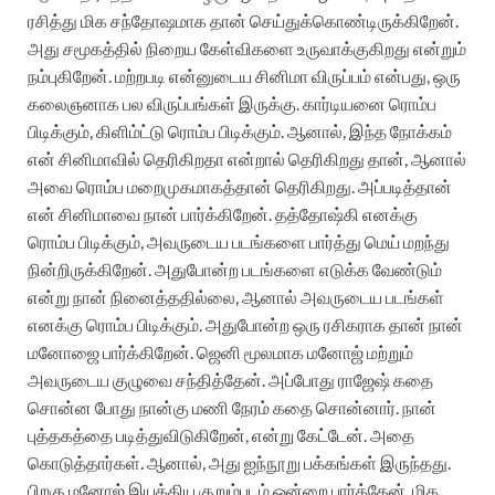
ரசித்து மிக சந்தோஷமாக தான் செய்துக்கொண்டிருக்கிறேன்.
அது சமூகத்தில் நிறைய கேள்விகளை உருவாக்குகிறது என்றும்
நம்புகிறேன். மற்றபடி என்னுடைய சினிமா விருப்பம் என்பது, ஒரு
கலைஞனாக பல விருப்பங்கள் இருக்கு. கார்டியனை ரொம்ப
பிடிக்கும், கிளிம்ட்டு ரொம்ப பிடிக்கும். ஆனால், இந்த நோக்கம்
என் சினிமாவில் தெரிகிறதா என்றால் தெரிகிறது தான், ஆனால்
அவை ரொம்ப மறைமுகமாகத்தான் தெரிகிறது. அப்படித்தான்
என் சினிமாவை நான் பார்க்கிறேன். தத்தோஷ்கி எனக்கு
ரொம்ப பிடிக்கும், அவருடைய படங்களை பார்த்து மெய் மறந்து
நின்றிருக்கிறேன். அதுபோன்ற படங்களை எடுக்க வேண்டும்
என்று நான் நினைத்ததில்லை, ஆனால் அவருடைய படங்கள்
எனக்கு ரொம்ப பிடிக்கும். அதுபோன்ற ஒரு ரசிகராக தான் நான்
மனோஜை பார்க்கிறேன். ஜெனி மூலமாக மனோஜ் மற்றும்
அவருடைய குழுவை சந்தித்தேன். அப்போது ராஜேஷ் கதை
சொன்ன போது நான்கு மணி நேரம் கதை சொன்னார். நான்
புத்தகத்தை படித்துவிடுகிறேன், என்று கேட்டேன். அதை
கொடுத்தார்கள். ஆனால், அது ஐந்நூறு பக்கங்கள் இருந்தது.
பிறகு மனோஜ் இயக்கிய குறும்படம் ஒன்றை பார்த்தேன், மிக