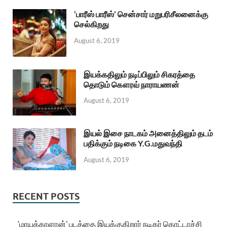
‘பாரீஸ் பாரீஸ்’ சென்சார் மறுபரிசீலனைக்கு
செல்கிறது
August 6, 2019
இயக்கதிலும் நடிப்பிலும் சிகரத்தை
தொடும் கௌரவ் நாராயணன்
August 6, 2019
இயல் இசை நாடகம் அனைத்திலும் தடம்
பதிக்கும் நடிகை Y.G.மதுவந்தி
August 6, 2019
RECENT POSTS
‘மாயக்காளான்’ படத்தை இயக்குகிறார் நடிகர் கொட்டாச்சி