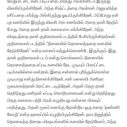
வேறுபாட்டை கடைபிடிப்பதை பார்த்து அவர்களிடம் இருந்து
விலகியிருக்கிறேன். அந்த சிஷ்ட்டத்தை அவர்கள் அனுபவித்த
ரசிப்பதை பார்த்து அங்கிருந்து ஓடியிருக்கிறேன். அப்போது என்
புற உணர்வில் இருந்து விலகி அக உணர்வில் அதை நான் தேடும்
போது அதை தான் நான் கலையாக பார்க்கிறேன். அந்த
விஷயத்தை தான் குதிரைவால் படத்தில் பேசியிருக்கிறார்கள்.
குதிரைவால் படத்தில் ”நினைவில் தொலைத்ததை கனவில்
தேடுகிறேன்” என்ற வசனம் வந்துக்கொண்டே இருக்கும். இது
தான் குதிரைவால் படம் என்று சொல்லலாம். நினைவில்
தொலைத்ததை எப்படி கனவில் தேட முடியும். பிராய்ட்டை
படிக்கவில்லை என்றால், இதை என்னால் புரிந்துக்கொள்ள
முடியாது என்று நினைக்கிறேன். என் மனைவி அனிதா
மூலமாகத்தான் பிராட்டை படித்தேன். அதன் பிறகு தான்
தெரிந்தது மனிதன் எப்படி கொடூரமானவன் என்று தெரிந்தது.
பிறகு கனவை பற்றி அவர் எழுதியது என்னை மிகவும்
பாதித்தது. அதன் மூலம் எனக்கு தோன்றிய ஒரு கதை ‘தண்ணி
கோழி’ என்ற தலைப்பில் எழுதியிருக்கிறேன். நாம நிஜத்தில்
தொலைத்த நிறைய விஷயங்களில் கனவில் தேடுவோம், அந்த