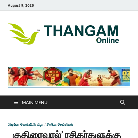
August 9, 2026
T
online
news
On
portal
MAIN MENU
ஆடியோ வெளியீட்டு விழா
/
சினிமா செய்திகள்
குதிரைவால்’ ரசிகர்களுக்கு