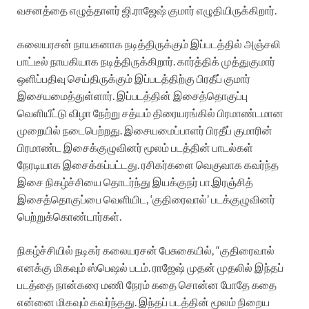
வசனத்தை எழுத்தாளர் ஜி.ராஜேஷ் குமார் எழுதியிருக்கிறார்.
கலையரசன் நாயகனாக நடித்திருக்கும் இப்படத்தில் அஞ்சலி
பாட்டீல் நாயகியாக நடித்திருக்கிறார். கார்த்திக் முத்துகுமார்
ஒளிப்பதிவு செய்திருக்கும் இப்படத்திற்கு பிரதீப் குமார்
இசையமைத்துள்ளார். இப்படத்தின் இசைத்தொகுப்பு
வெளியீட்டு விழா நேற்று சத்யம் திரையரங்கில் பிரமாண்டமான
முறையில் நடைபெற்றது. இசையமைப்பாளர் பிரதீப் குமாரின்
பிரமாண்ட இசைக்குழுவினர் மூலம் படத்தின் பாடல்கள்
நேரடியாக இசைக்கப்பட்டது. ரசிகர்களை வெகுவாக கவர்ந்த
இசை நிகழ்ச்சியை தொடர்ந்து இயக்குநர் பா.இரஞ்சித்
இசைத்தொகுப்பை வெளியிட, ‘குதிரைவால்’ படக்குழுவினர்
பெற்றுக்கொண்டார்கள்.
நிகழ்ச்சியில் நடிகர் கலையரசன் பேசுகையில், “குதிரைவால்
எனக்கு மிகவும் ஸ்பெஷல் படம். ராஜேஷ் முதன் முதலில் இந்தப்
படத்தை நான்கரை மணி நேரம் கதை சொன்ன போதே கதை
என்னை மிகவும் கவர்ந்தது. இந்தப் படத்தின் மூலம் நிறைய