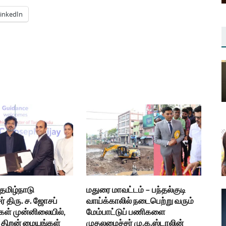
inkedIn
 தமிழ்நாடு
மதுரை மாவட்டம் – பந்தல்குடி
் திரு. ச. ஜோசப்
வாய்க்காலில் நடைபெற்று வரும்
கள் முன்னிலையில்,
மேம்பாட்டுப் பணிகளை
திறன் மையங்கள்
முதலமைச்சர் மு.க.ஸ்டாலின்