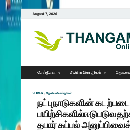
August 7, 2026
செய்திகள்
சினிமா செய்திகள்
தொலைக
SLIDER
/
தேசியச்செய்திகள்
நட்புநாடுகளின் கடற்பட
பயிற்சிகளில்ஈடுபடுவதற
தபார் கப்பல் அனுப்பிவைக