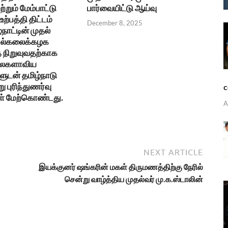
ற்றும் மேம்பாட்டு
பார்வையிட்டு ஆய்வு
ற்பத்தி திட்டம்
December 8, 2025
்நாட்டின் முதல்
 பல்கலைக்கழக
நிறுவுவதற்காக
உலகளாவிய
ுடன் தமிழ்நாடு
ு புரிந்துணர்வு
c
ள் மேற்கொண்டது.
A
NEXT ARTICLE
இயக்குனர் ஷங்கரின் மகள் திருமணத்திற்கு நேரில்
சென்று வாழ்த்திய முதல்வர் மு.க.ஸ்டாலின்