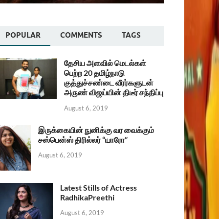
POPULAR
COMMENTS
TAGS
தேசிய அளவில் மெடல்கள்
பெற்ற 20 தமிழ்நாடு
குத்துச்சண்டை வீரர்களுடன்
அருண் விஜய்யின் திடீர் சந்திப்பு
August 6, 2019
இருக்கையின் நுனிக்கு வர வைக்கும்
சஸ்பென்ஸ் திரில்லர் “யாரோ”
August 6, 2019
Latest Stills of Actress
RadhikaPreethi
August 6, 2019