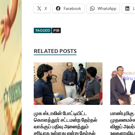
X
Facebook
WhatsApp
L
TAGGED
PIB
RELATED POSTS
முக ஸ்டாலின் போட்டியிட்ட
மாண்புமிகு
கொளத்தூர் சட்டமன்ற தேர்தல்
முதலமைச்சர
வாக்குப் பதிவு அனைத்தும்
விஜய் அவர்
சரியாக உள்ளது என்று தேர்தல்
உலகளாவிய 