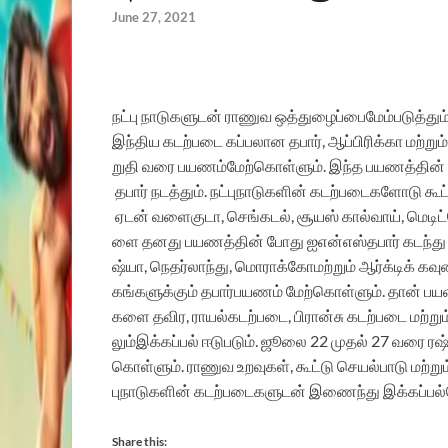
June 27, 2021
நட்பு
நாடுகளுடன்
ராணுவ
ஒத்துழைப்பை
மேம்படுத்தும
இந்திய
கடற்படை
கப்பலான
தபார்
,
ஆப்பிரிக்கா
மற்றும்
றுதி
வரை
பயணம்
மேற்கொள்ளும்
.
இந்த
பயணத்தின்
தபார்
நடத்தும்
.
நட்பு
நாடுகளின்
கடற்படைகளோடு
கூட
ஏடன்
வளைகுடா
,
செங்கடல்
,
சூயஸ்
கால்வாய்
,
மெடிட
ளை
தனது
பயணத்தின்
போது
ஐஎன்எஸ்
தபார்
கடந்து
ஷ்யா
,
நெதர்லாந்து
,
மொராக்கோ
மற்றும்
ஆர்க்டிக்
கவுன
கங்கள
ுக்கும்
தபார்
பயணம்
மேற்கொள்ளும்
.
தான்
பய
களை
தவிர
,
ராயல்
கடற்படை
,
பிரான்சு
கடற்படை
மற்றும
லும்
இக்கப்பல்
ஈடுபடும்
.
ஜூலை
22
முதல்
27
வரை
ரஷ
கொள்ளும்
.
ராணுவ
உறவுகள்
,
கூட்டு
செயல்பாடு
மற்றும
பு
நாடுகளின்
கடற்படைகளுடன்
இணைந்து
இக்கப்பல்
Share this: