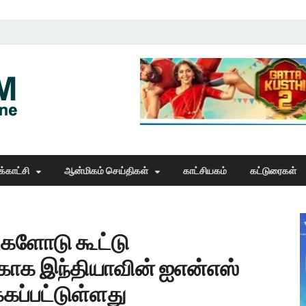
Thangam Online
online news portal
்காட்சி
ஆன்மிகம் செய்திகள்
காட்சியகம்
கட்டுரைகள்
ைகளோடு கூட்டு
்காக இந்தியாவின் ஐஎன்எஸ்
்கப்பட்டுள்ளது