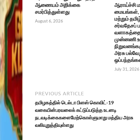
ஆணையம் அறிக்கை
ஆராய்ச்சி ம
சமர்பித்துள்ளது
மையங்கள், உ
மற்றும் தமிழ
August 6, 2026
சர்வதேசப்
வளாகத்தை 
முன்னணி 
நிறுவனங்கள
அரசு பல்வேற
ஒப்பந்தங்க
July 31, 2026
PREVIOUS ARTICLE
தமிழகத்தில் டெல்டா பிளஸ் கொவிட்-19
வகையின்பரவலைக் கட்டுப்படுத்த உடனடி
நடவடிக்கைகளைமேற்கொள்ளுமாறு மத்திய அரசு
வலியுறுத்தியுள்ளது