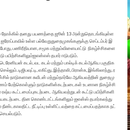
்
நோக்கில்
தனது
பயணத்தை
ஜூன்
13
அன்று
தொடங்கியுள்ள
ஐரோப்பாவில்
உள்ள
பல்வேறு
துறைமுகங்களுக்கு
செப்டம்பர்
இ
போது
,
பணிரீதியான
,
சமூக
மற்றும்
விளையாட்டு
நிகழ்ச்சிகளை
்டு
பயிற்சிகளிலும்
ஐஎன்எஸ்
தபார்
ஈடுபடும்
.
்டெரேனியன்
கடல்
,
வட
கடல்
மற்றும்
பால்டிக்
கடல்
ஆகிய
பகுதிக
செல்லும்
.
டிஜிபவுட்டி
,
எகிப்து
,
இத்தாலி
,
பிரான்சு
,
இங்கிலாந்து
,
ர
்சில்
நாடுகளான
சுவீடன்
மற்றும்
நார்வே
ஆகியவற்றின்
துறைமு
ணம்
மேற்கொள்ளும்
நாடுகளின்
கடற்படைகள்
உடனான
நிகழ்ச்சி
்
ரஷ்ய
கூட்டமைப்பு
கடற்படை
ஆகியவற்றுடன்
கூட்டு
பயிற்சிகளி
்ய
கடற்படை
தின
கொண்டாட்டங்களிலும்
ஐஎன்ஸ்
தபார்
கலந்து
்
நீண்டகால
திட்ட
நீட்டிப்பு
உள்ளிட்டவற்றை
கட்டமைப்பதற்காக
நட்
செயல்படும்
.