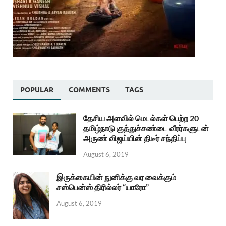
POPULAR
COMMENTS
TAGS
தேசிய அளவில் மெடல்கள் பெற்ற 20
தமிழ்நாடு குத்துச்சண்டை வீரர்களுடன்
அருண் விஜய்யின் திடீர் சந்திப்பு
August 6, 2019
இருக்கையின் நுனிக்கு வர வைக்கும்
சஸ்பென்ஸ் திரில்லர் “யாரோ”
August 6, 2019