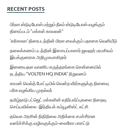
RECENT POSTS
பிர்லா ஸ்டுடியோஸ் மற்றும் நீலம் ஸ்டுடியோஸ் வழங்கும்
திரைப்படம் “மக்கள் காவலன்”
‘கரிகாலா’ திரைபடத்தின் மிரள வைக்கும் பதாகை வெளியீடு
தலைக்கணம் படத்தின் இசையப்பாளார் ஜவஹர் பரமசிவம்
இயக்குனராக அறிமுகமாகிறார்
இணையதள வாணிப கருத்தரங்கை சென்னையில்
நடத்திய “VOLTEN HQ INDIA” நிறுவனம்
காமன் வெல்த் போட்டியில் வென்ற வீரர்களுக்கு நினைவு
பரிசு வழங்கிய முதல்வர்
தமிழ்நாடு பட்ஜெட் மக்களின் எதிர்பார்ப்புகளை நிறைவு
செய்யவில்லை -இந்தியக் கம்யூனிஸ்ட் கட்சி
தவெக அரசின் நிதிநிலை அறிக்கை சமச்சீரான
வளர்ச்சிக்கு வழிவகுக்கும்-வைகோ பாராட்டு