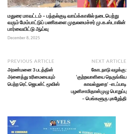
மதுரை மாவட்டம் – பந்தல்குடி வாய்க்காலில் நடைபெற்று
வரும் மேம்பாட்டுப் பணிகளை முதலமைச்சர் மு.க.ஸ்டாலின்
பார்வையிட்டு ஆய்வு
December 8, 2025
PREVIOUS ARTICLE
NEXT ARTICLE
அரண்மனை 3 படத்தின்
கோடநாடு வழக்கு:
அனைத்து உரிமையையும்
‘குற்றவாளியை நெருங்கிய
பெற்ற ரெட் ஜெயன்ட் மூவிஸ்
காவல்துறை’ -எடப்பாடி
பழனிசாமிதான்முழு பொறுப்பு
– பெங்களூரு புகழேந்தி