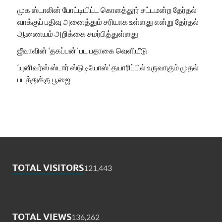
முக ஸ்டாலின் போட்டியிட்ட கொளத்தூர் சட்டமன்ற தேர்தல்
வாக்குப் பதிவு அனைத்தும் சரியாக உள்ளது என்று தேர்தல்
ஆணையம் அறிக்கை சமர்பித்துள்ளது
ஜீவாவின் ‘தகப்பன்’ பட பதாகை வெளியீடு
‘யுனிவர்ஸ் ஸ்டார் ஸ்டுடியோஸ்’ தயாரிப்பில் உருவாகும் முதல்
படத்துக்கு பூஜை
TOTAL VISITORS
121,443
TOTAL VIEWS
136,262