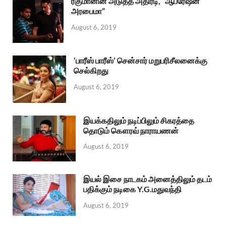
ரகுமானின் அடுத்த அதிரடி, “ஆபரேஷன்
அரபைமா”
August 6, 2019
‘பாரீஸ் பாரீஸ்’ சென்சார் மறுபரிசீலனைக்கு
செல்கிறது
August 6, 2019
இயக்கதிலும் நடிப்பிலும் சிகரத்தை
தொடும் கௌரவ் நாராயணன்
August 6, 2019
இயல் இசை நாடகம் அனைத்திலும் தடம்
பதிக்கும் நடிகை Y.G.மதுவந்தி
August 6, 2019