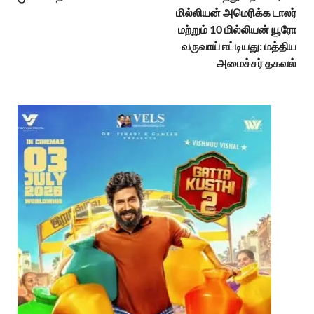
மில்லியன் அமெரிக்க டாலர்
மற்றும் 10 மில்லியன் யூரோ
வருவாய் ஈட்டியது: மத்திய
அமைச்சர் தகவல்