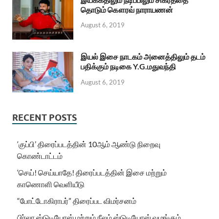
தொடும் கௌரவ் நாராயணன்
August 6, 2019
இயல் இசை நாடகம் அனைத்திலும் தடம்
பதிக்கும் நடிகை Y.G.மதுவந்தி
August 6, 2019
RECENT POSTS
‘குப்பி’ திரைப்படத்தின் 10ஆம் ஆண்டு நிறைவு
கொண்டாட்டம்
‘செய்! செய்யாதே! திரைப்படத்தின் இசை மற்றும்
காணொளி வெளியீடு
“போட்டோகிராபர்” திரைப்பட விமர்சனம்
பிர்லா ஸ்டுடியோஸ் மற்றும் நீலம் ஸ்டுடியோஸ் வழங்கும்