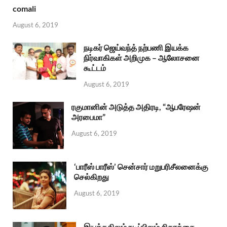
comali
August 6, 2019
நடிகர் ஜெய்வந்த் நற்பணி இயக்க
நிர்வாகிகள் அறிமுக – ஆலோசனை
கூட்டம்
August 6, 2019
ரகுமானின் அடுத்த அதிரடி, “ஆபரேஷன்
அரபைமா”
August 6, 2019
‘பாரீஸ் பாரீஸ்’ சென்சார் மறுபரிசீலனைக்கு
செல்கிறது
August 6, 2019
இயக்கதிலும் நடிப்பிலும் சிகரத்தை