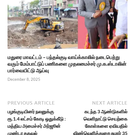
மதுரை மாவட்டம் – பந்தல்குடி வாய்க்காலில் நடைபெற்று
வரும் மேம்பாட்டுப் பணிகளை முதலமைச்சர் மு.க.ஸ்டாலின்
பார்வையிட்டு ஆய்வு
December 8, 2025
PREVIOUS ARTICLE
NEXT ARTICLE
பழங்குடியினர் நலனுக்கு
கடந்த 3 ஆண்டுகளில்
ரூ.1.4 லட்சம் கோடி ஒதுக்கீடு :
வெளிநாட்டு செயற்கை
மத்திய அமைச்சர் அர்ஜூன்
கோள்களை ஏவியதில்
முண்டா தகவல்
விண்வெளித்துறை சுமார் 35