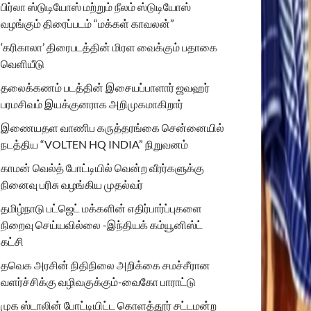
பிர்லா ஸ்டுடியோஸ் மற்றும் நீலம் ஸ்டுடியோஸ்
வழங்கும் திரைப்படம் “மக்கள் காவலன்”
‘கரிகாலா’ திரைபடத்தின் மிரள வைக்கும் பதாகை
வெளியீடு
தலைக்கணம் படத்தின் இசையப்பாளார் ஜவஹர்
பரமசிவம் இயக்குனராக அறிமுகமாகிறார்
இணையதள வாணிப கருத்தரங்கை சென்னையில்
நடத்திய “VOLTEN HQ INDIA” நிறுவனம்
காமன் வெல்த் போட்டியில் வென்ற வீரர்களுக்கு
நினைவு பரிசு வழங்கிய முதல்வர்
தமிழ்நாடு பட்ஜெட் மக்களின் எதிர்பார்ப்புகளை
நிறைவு செய்யவில்லை -இந்தியக் கம்யூனிஸ்ட்
கட்சி
தவெக அரசின் நிதிநிலை அறிக்கை சமச்சீரான
வளர்ச்சிக்கு வழிவகுக்கும்-வைகோ பாராட்டு
முக ஸ்டாலின் போட்டியிட்ட கொளத்தூர் சட்டமன்ற