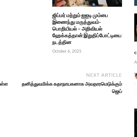
ஜிப்மர் மற்றும் ஐஐடி மும்பை
இணைந்து மருத்துவம்-
பொறியியல் – அறிவியல்
ஹேக்கத்தான் இறுதிப்போட்டியை
நடத்தின
October 6, 2025
c
A
NEXT ARTICLE
ுள்ள
தனித்துவமிக்க கதாநாயகனாக அவதாரமெடுக்கும்
ஜெய்