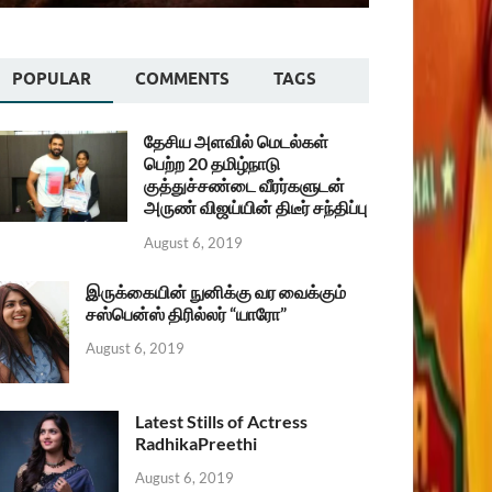
POPULAR
COMMENTS
TAGS
தேசிய அளவில் மெடல்கள்
பெற்ற 20 தமிழ்நாடு
குத்துச்சண்டை வீரர்களுடன்
அருண் விஜய்யின் திடீர் சந்திப்பு
August 6, 2019
இருக்கையின் நுனிக்கு வர வைக்கும்
சஸ்பென்ஸ் திரில்லர் “யாரோ”
August 6, 2019
Latest Stills of Actress
RadhikaPreethi
August 6, 2019