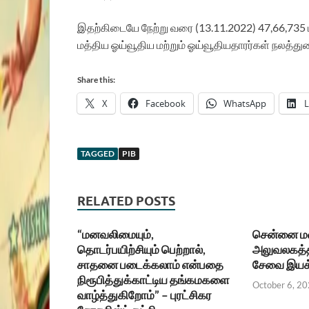
இதற்கிடையே நேற்று வரை (13.11.2022) 47,66,735 ம
மத்திய ஓய்வூதிய மற்றும் ஓய்வூதியதாரர்கள் நலத்து
Share this:
X
Facebook
WhatsApp
L
TAGGED
PIB
RELATED POSTS
“மனவலிமையும்,
சென்னை மண்
தொடர்பயிற்சியும் பெற்றால்,
அலுவலகத்த
சாதனை படைக்கலாம் என்பதை
சேவை இயக
நிரூபித்துக்காட்டிய தங்கமகளை
October 6, 2
வாழ்த்துகிறோம்” – புரட்சிகர