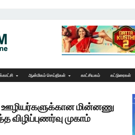
Thangam Online
online news portal
்காட்சி
ஆன்மிகம் செய்திகள்
காட்சியகம்
கட்டுரைகள்
சு ஊழியர்களுக்கான மின்னணு
்த விழிப்புணர்வு முகாம்