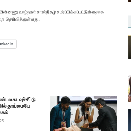
ின்னணு வாழ்நாள் சான்றிதழ் சமர்ப்பிக்கப்பட்டுள்ளதாக
றை தெரிவித்துள்ளது.
inkedIn
டல கடவுச்சீட்டு
ில் தூய்மையே
்கம்
025