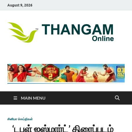
August 9, 2026
T
online
news
On
portal
MAIN MENU
சினிமா செய்திகள்
‘டபுள் ஐஸ்மார்ட்’ திரைப்படம்