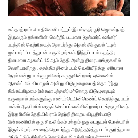
உஸ்தாத் ராம் பொதினேனி மற்றும் இயக்குநர் பூரி ஜெகன்நாத்
இருவரும் தங்களின் வெற்றிப் படமான ’ஐஸ்மார்ட் ஷங்கர்’
படத்தின் வெற்றியைத் தொடர்ந்து அதன் சீக்குவல் ‘டபுள்
ஐஸ்மார்ட்’ படத்துடன் வருகிறார்கள். இந்தப் படம் சுதந்திர
தினமான ஆகஸ்ட் 15 ஆம் தேதி அன்று திரையரங்குகளில்
வெளியாகிறது.
சுதந்திர தினம் படம் வெளியீடுக்கு சரியான
நேரம் என்று படக்குழுவினர் கருதுகின்றனர். ஏனெனில்,
ஆகஸ்ட் 15
வியாழன் அன்று விடுமுறையைத் தொடர்ந்து
திங்கட்கிழமை (ரக்க்ஷா பந்தன்) மற்றொரு விடுமுறையும்
வருவதால் மக்களுக்கு எண்டர்டெயின்மெண்ட் கொடுத்து, படம்
பாக்ஸ் ஆஃபிஸில் வசூல் செய்யும் என்கின்றனர் படக்குழுவினர்.
இந்த ரிலீஸ் தேதியில் ராம் நெற்றி நிறைய விபூதியோடு
பின்னணியில் ஒரு சிவலிங்கம் மற்றும் ஒரு சுடருடன் போஸ்டரில்
இருக்கிறார். டீசரைத் தொடர்ந்து அடுத்தடுத்து படம் குறித்தான
அப்டேட்டும் சீக்கிரம் கொடுக்க இருக்கிறார்கள்.******