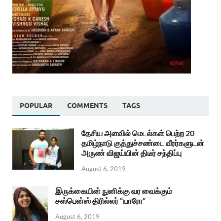
POPULAR
COMMENTS
TAGS
தேசிய அளவில் மெடல்கள் பெற்ற 20
தமிழ்நாடு குத்துச்சண்டை வீரர்களுடன்
அருண் விஜய்யின் திடீர் சந்திப்பு
August 6, 2019
இருக்கையின் நுனிக்கு வர வைக்கும்
சஸ்பென்ஸ் திரில்லர் “யாரோ”
August 6, 2019