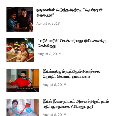
ரகுமானின் அடுத்த அதிரடி, “ஆபரேஷன்
அரபைமா”
August 6, 2019
‘பாரீஸ் பாரீஸ்’ சென்சார் மறுபரிசீலனைக்கு
செல்கிறது
August 6, 2019
இயக்கதிலும் நடிப்பிலும் சிகரத்தை
தொடும் கௌரவ் நாராயணன்
August 6, 2019
இயல் இசை நாடகம் அனைத்திலும் தடம்
பதிக்கும் நடிகை Y.G.மதுவந்தி
August 6, 2019