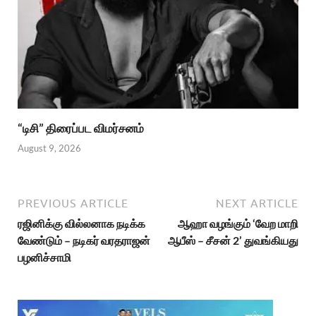
“டிசி” திரைப்பட விமர்சனம்
August 9, 2026
PREVIOUS ARTICLE
NEXT ARTICLE
ரஜினிக்கு வில்லனாக நடிக்க
ஆஹா வழங்கும் ‘வேற மாறி
வேண்டும் – நடிகர் வரதராஜன்
ஆபீஸ் – சீசன் 2’ துவங்கியது
பழனிச்சாமி