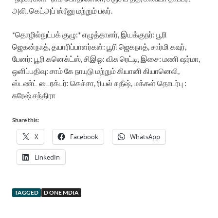
அலி, கெட்அப் ஸ்ரீனு மற்றும் பலர்.
*தொழில்நுட்பக் குழு:*
எழுத்தாளர், இயக்குநர்: பூரி
ஜெகன்நாத்,
தயாரிப்பாளர்கள்: பூரி ஜெகநாத், சார்மி கவுர்,
பேனர்: பூரி கனெக்ட்ஸ்,
சிஇஓ: விசு ரெட்டி,
இசை: மணி ஷர்மா,
ஒளிப்பதிவு: சாம் கே நாயுடு மற்றும் கியானி கியானெலி,
ஸ்டண்ட் டைரக்டர்: கெச்சா, ரியல் சதீஷ்,
மக்கள் தொடர்பு :
சுரேஷ் சந்திரா
Share this:
X
Facebook
WhatsApp
LinkedIn
TAGGED
D ONE MDIA