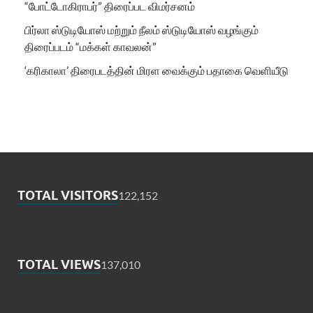
“போட்டோகிராபர்” திரைப்பட விமர்சனம்
பிர்லா ஸ்டுடியோஸ் மற்றும் நீலம் ஸ்டுடியோஸ் வழங்கும்
திரைப்படம் “மக்கள் காவலன்”
‘கரிகாலா’ திரைபடத்தின் மிரள வைக்கும் பதாகை வெளியீடு
TOTAL VISITORS
122,152
TOTAL VIEWS
137,010