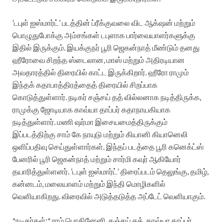
’டபுள் ஐஸ்மார்ட்’ படத்தின் ப்ரீக்குவலை விட ஆக்‌ஷன் மற்றும்
பொழுதுபோக்கு அம்சங்கள் டபுளாக பார்வையாளர்களுக்கு
இதில் இருக்கும். இயக்குநர் பூரி ஜெகன்நாத் மீண்டும் தனது
ஹீரோவை சிறந்த ஸ்டைலான, மாஸ் மற்றும் அதிரடியான
அவதாரத்தில் திரையில் காட்ட இருக்கிறார். ஹீரோ ராமும்
இந்தக் கதாபாத்திரத்தைத் திரையில் சிறப்பாக
கொடுத்துள்ளார். நடிகர் சஞ்சய் தத் வில்லனாக நடித்திருக்க,
ராமுக்கு ஜோடியாக காவ்யா தாப்பர் கதாநாயகியாக
நடித்துள்ளார்.
மணி ஷர்மா இசையமைத்திருக்கும்
இப்படத்திற்கு சாம் கே நாயுடு மற்றும் கியானி கியானெலி
ஒளிப்பதிவு செய்துள்ளார்கள். இந்தப் படத்தை பூரி கனெக்ட்ஸ்
பேனரில் பூரி ஜெகன்நாத் மற்றும் சார்மி கவுர் ஆகியோர்
தயாரித்துள்ளனர்.
’டபுள் ஐஸ்மார்ட்’ திரைப்படம் தெலுங்கு, தமிழ்,
கன்னடம், மலையாளம் மற்றும் இந்தி மொழிகளில்
வெளியாகிறது. விரைவில் அடுத்தடுத்த அப்டேட் வெளியாகும்.
*நடிகர்கள்:* ராம் பொதினேனி, சஞ்சய் தத், காவ்யா தாப்பர்,