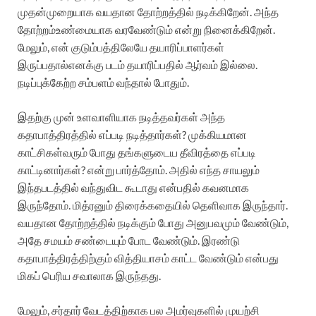
முதன்முறையாக
வயதான
தோற்றத்தில்
நடிக்கிறேன்
.
அந்த
தோற்றம்
உண்மையாக
வரவேண்டும்
என்று
நினைக்கிறேன்
.
மேலும்
,
என்
குடும்பத்திலேயே
தயாரிப்பாளர்கள்
இருப்பதால்
எனக்கு
படம்
தயாரிப்பதில்
ஆர்வம்
இல்லை
.
நடிப்புக்கேற்ற
சம்பளம்
வந்தால்
போதும்
.
இதற்கு
முன்
உளவாளியாக
நடித்தவர்கள்
அந்த
கதாபாத்திரத்தில்
எப்படி
நடித்தார்கள்
?
முக்கியமான
காட்சிகள்
வரும்
போது
தங்களுடைய
தீவிரத்தை
எப்படி
காட்டினார்கள்
?
என்று
பார்த்தோம்
.
அதில்
எந்த
சாயலும்
இந்த
படத்தில்
வந்துவிட
கூடாது
என்பதில்
கவனமாக
இருந்தோம்
.
மித்ரனும்
திரைக்கதையில்
தெளிவாக
இருந்தார்
.
வயதான
தோற்றத்தில்
நடிக்கும்
போது
அனுபவமும்
வேண்டும்
,
அதே
சமயம்
சண்டையும்
போட
வேண்டும்
.
இரண்டு
கதாபாத்திரத்திற்கும்
வித்தியாசம்
காட்ட
வேண்டும்
என்பது
மிகப்
பெரிய
சவாலாக
இருந்தது
.
மேலும்
,
சர்தார்
வேடத்திற்காக
பல
அமர்வுகளில்
முயற்சி