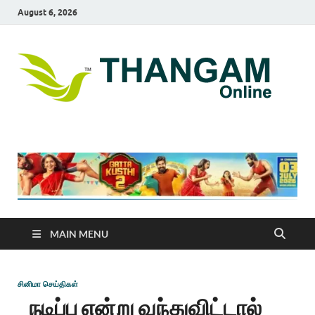
August 6, 2026
T
online
news
On
portal
MAIN MENU
சினிமா செய்திகள்
நடிப்பு என்று வந்துவிட்டால்