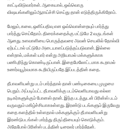
காட்டிவிடுவார்கள்
.
ஆகையால்
,
ஒவ்வொரு
விஷயங்களிலும்
ஆராய்ச்சி
செய்து
தான்
எடுத்திருக்கிறோம்
.
மேலும்
,
கலை
,
ஒளிப்பதிவு
என
ஒவ்வொன்றையும்
பார்த்து
பார்த்து
செய்தோம்
.
திரைக்கதைக்கு
மட்டுமே
2
வருடங்கள்
ஆனது
.
உளவாளியை
பொருத்தவரை
அவன்
செயலில்
தோல்வி
ஏற்பட்டால்
மட்டுமே
அடையாளப்படுத்தப்படுவான்
.
இல்லை
என்றால்
,
மக்கள்
யார்
என்று
அறியாமல்
மக்களுக்காக
பணிபுரிந்து
கொண்டிருப்பான்
.
இதை
மேலோட்டமாக
கூறாமல்
உணர்வுபூர்வமாக
கூறியிருப்பதே
இப்படத்தின்
கதை
.
தீபாவளியன்று
படம்
பார்த்தால்
தான்
பண்டிகையை
முழுமை
பெறும்
.
அப்படிப்பட்ட
தீபாவளிக்கு
படம்
வெளியாவது
எல்லா
நடிகர்களுக்கும்
போனஸ்
தான்
.
இந்த
படத்துடன்
பிரின்ஸ்
படம்
வருவதும்
மகிழ்ச்சியாக
உள்ளது
.
இரண்டு
படங்களும்
இருவேறு
கதை
களத்தில்
உள்ளதால்
மக்களுக்கும்
தீபாவளியன்று
இரண்டு
படங்கள்
பார்த்து
திருப்தியையும்
கொடுக்கும்
.
அதேபோல்
பிரின்ஸ்
படத்தின்
டிரைலர்
பார்த்தேன்
.