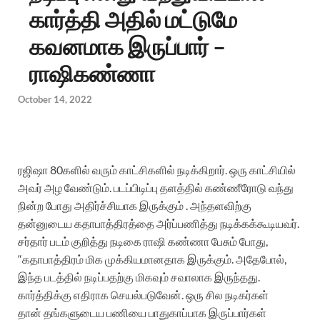
கார்த்தி அதில் மட்டுமே
கவனமாக இருப்பார் –
ராஷிகண்ணா
October 14, 2022
ரஜிஷா
80
களில்
வரும்
காட்சிகளில்
நடிக்கிறார்
.
ஒரு
காட்சியில்
அவர்
அழ
வேண்டும்
.
படப்பிடிப்பு
தளத்தில்
கண்ணீரோடு
வந்து
நின்ற
போது
அதிர்ச்சியாக இருக்கும் .
அந்தளவிற்கு
தன்னுடைய
கதாபாத்திரத்தை
அர்ப்பணித்து
நடிக்கக்கூடியவர்
.
சர்தார் படம் குறித்து நடிகை ராஷி கண்ணா பேசும் போது,
“
கதாபாத்திரம்
மிக
முக்கியமானதாக
இருக்கும்
.
அதேபோல்
,
இந்த
படத்தில்
நடிப்பதற்கு
மிகவும்
சவாலாக
இருந்தது
.
கார்த்திக்கு
எதிராக
செயல்படுவேன்
.
ஒரு
சில
நடிகர்கள்
தான்
தங்களுடைய
பணியை
பாதுகாப்பாக
இருப்பார்கள்