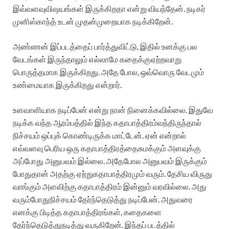
இவ்வளவு
விஷயங்கள்
இருக்கிறதா
என்று
வியந்தேன்
.
நடிகர்
முனிஸ்காந்த்
உடன்
முதன்முறையாக
நடிக்கிறேன்
.
அண்ணன்
இப்படத்தைப்
பார்த்துவிட்டு
,
இதில்
உனக்கு
பல
வேடங்கள்
இருந்தாலும்
எல்லாமே
கதைக்கு
ஏற்றவாறு
பொருத்தமாக
இருக்கிறது
.
அதே
போல
,
ஒவ்வொரு
வேடமும்
உண்மையாக
இருக்கிறது
என்றார்
.
உளவாளியாக
நடிப்பேன்
என்று
நான்
நினைக்கவில்லை
.
இதுவே
நடிக்க
வந்த
ஆரம்பத்தில்
இந்த
கதாபாத்திரம்
வந்திருந்தால்
நிச்சயம்
ஒப்புக்
கொண்டிருக்க
மாட்டேன்
.
ஏன்
என்றால்
எவ்வளவு
பெரிய
ஒரு
கதாபாத்திரத்தை
சுமக்கும்
அளவுக்கு
அப்போது
அனுபவம்
இல்லை
.
அதேபோல
அனுபவம்
இருக்கும்
போதுதான்
அதற்கு
ஏற்று
கதாபாத்திரமும்
வரும்
.
தேசிய
விருது
வாங்கும்
அளவிற்கு
கதாபாத்திரம்
இன்னும்
வரவில்லை
.
அது
வரும்போது
நிச்சயம்
தேர்ந்தெடுத்து
நடிப்பேன்
.
அதுவரை
எனக்கு
பிடித்த
கதாபாத்திரங்கள்
,
கதைகளை
தேர்ந்தெடுத்து
நடித்து
வருகிறேன்
.
இந்தப்
படத்தில்