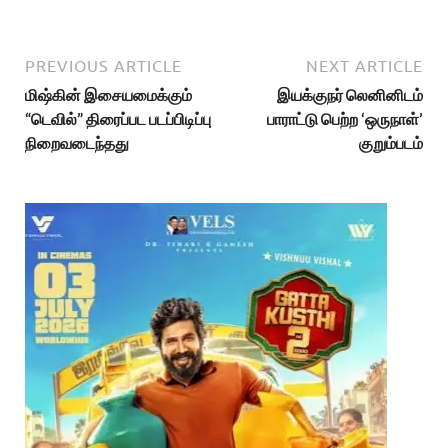
PREVIOUS ARTICLE
NEXT ARTICLE
மிஷ்கின் இசையமைக்கும்
இயக்குநர் லெனினிடம்
“டெவில்” திரைப்பட படப்பிடிப்பு
பாராட்டு பெற்ற ‘ஒருநாள்’
நிறைவடைந்தது
குறும்படம்