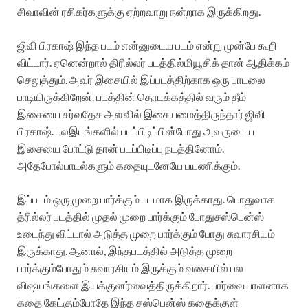
சிவாவின்
ரசிகர்களுக்கு
ஏற்றவாறு
நன்றாக
இருக்கிறது
.
ஜிவி
பிரகாஷ்
இந்த
படம்
என்னுடைய
படம்
என்று
முன்பே
கூறி
விட்டார்
.
ஏனென்றால்
திரில்லர்
படத்தில்
மியூசிக்
தான்
ஆதிக்கம்
செலுத்தும்
.
அவர்
இசையில்
இப்படத்திற்காக
ஒரு
பாடலை
பாடியிருக்கிறேன்
.
படத்தின்
தொடக்கத்தில்
வரும்
தீம்
இசையை
சர்வதேச
அளவில்
இசையமைத்திருந்தார்
ஜிவி
பிரகாஷ்
.
பல
இடங்களில்
படப்பிடிப்பின்போது
அவருடைய
இசையை
போட்டு
தான்
படப்பிடிப்பு
நடத்தினோம்
.
அதேபோல்
பாடல்களும்
கதையுடனேயே
பயணிக்கும்
.
இப்படம்
ஒரு
முறை
பார்க்கும்
படமாக
இருக்காது
.
பொதுவாக
த்ரில்லர்
படத்தில்
முதல்
முறை
பார்க்கும்
போது
சஸ்பென்ஸ்
உடைந்து
விட்டால்
அடுத்த
முறை
பார்க்கும்
போது
சுவாரசியம்
இருக்காது
.
ஆனால்
,
இந்த
படத்தில்
அடுத்த
முறை
பார்க்கும்போதும்
சுவாரசியம்
இருக்கும்
வகையில்
பல
விஷயங்களை
இயக்குனர்
வைத்திருக்கிறார்
.
பார்வையாளனாக
கதை
கேட்கும்போதே
இந்த
சஸ்பென்ஸ்
கதைக்குள்