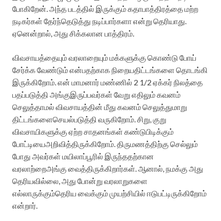
போகிறேன்
.
அந்த
படத்தில்
இருக்கும்
கதாபாத்திரத்தை
மற்ற
நடிகர்கள்
தேர்ந்தெடுத்து
நடிப்பார்களா
என்று
தெரியாது
.
ஏனென்றால்
,
அது
சிக்கலான
பாத்திரம்
.
விவசாயத்தையும்
வரலாறையும்
மக்களுக்கு
கொண்டு
போய்
சேர்க்க
வேண்டும்
என்பதற்காக
நிறைய
திட்டங்களை
தொடங்கி
இருக்கிறோம்
.
என்
மாமனார்
மண்ணில்
2 1/2
ஏக்கர்
நிலத்தை
பதப்படுத்தி
அங்கு
இருப்பவர்கள்
வேறு
எதிலும்
கவனம்
செலுத்தாமல்
விவசாயத்தின்
மீது
கவனம்
செலுத்துமாறு
திட்டங்களை
செயல்படுத்தி
வருகிறோம்
.
சிறு
,
குறு
விவசாயிகளுக்கு
ஏற்ற
சாதனங்கள்
கண்டுபிடிக்கும்
போட்டியை
அறிவித்திருக்கிறோம்
.
திருமணத்திற்கு
செல்லும்
போது
அவர்கள்
மயிலாப்பூரில்
இருந்ததற்கான
வரலாற்றை
அங்கு
வைத்திருக்கிறார்கள்
.
ஆனால்
,
நமக்கு
அது
தெரியவில்லை
,
அது
போன்று
வரலாறுகளை
எல்லாருக்கும்
தெரிய
வைக்கும்
முயற்சியில்
ஈடுபட்டிருக்கிறோம்
என்றார்
.