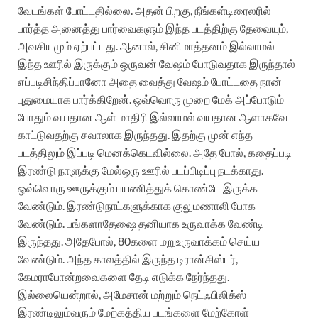
வேடங்கள்
போட்டதில்லை
.
அதன்
பிறகு
,
நீங்கள்
டிரைலரில்
பார்த்த
அனைத்து
பார்வைகளும்
இந்த
படத்திற்கு
தேவையும்
,
அவசியமும்
ஏற்பட்டது
.
ஆனால்
,
சினிமாத்தனம்
இல்லாமல்
இந்த
ஊரில்
இருக்கும்
ஒருவன்
வேஷம்
போடுவதாக
இருந்தால்
எப்படி
சிந்திப்பானோ
அதை
வைத்து
வேஷம்
போட்டதை
நான்
புதுமையாக
பார்க்கிறேன்
.
ஒவ்வொரு
முறை
மேக்
அப்
போடும்
போதும்
வயதான
ஆள்
மாதிரி
இல்லாமல்
வயதான
ஆளாகவே
காட்டுவதற்கு
சவாலாக
இருந்தது
.
இதற்கு
முன்
எந்த
படத்திலும்
இப்படி
மெனக்கெடவில்லை
.
அதே
போல்
,
கதைப்படி
இரண்டு
நாளுக்கு
மேல்
ஒரு
ஊரில்
படப்பிடிப்பு
நடக்காது
.
ஒவ்வொரு
ஊருக்கும்
பயணித்துக்
கொண்டே
இருக்க
வேண்டும்
.
இரண்டு
நாட்களுக்காக
குலுமணாலி
போக
வேண்டும்
.
பங்களாதேஷை
தனியாக
உருவாக்க
வேண்டி
இருந்தது
.
அதேபோல்
, 80
களை
மறுஉருவாக்கம்
செய்ய
வேண்டும்
.
அந்த
காலத்தில்
இருந்த
டிரான்சிஸ்டர்
,
கேமரா
போன்றவைகளை
தேடி
எடுக்க
நேர்ந்தது
.
இல்லையென்றால்
,
அமேசான்
மற்றும்
நெட்ஃபிலிக்ஸ்
இரண்டிலும்
வரும்
மேற்கத்திய
படங்களை
மேற்கோள்