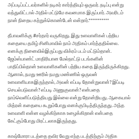
அப்படிப்பட்டவர்களில்
நடிகர்
கார்த்தியும்
ஒருவர்
.
நடிப்பு
என்று
வந்துவிட்டால்
அதில்
மட்டுமே
கவனமாக
இருப்பார்
.
அவரிடம்
நான்
நிறைய
கற்றுக்கொண்டேன்
என்றார்
.***********
தீபாவளிக்கு
#
சர்தார்
வருகிறது
.
இது
உளவாளிகள்
பற்றிய
கதையை
தமிழ்
சினிமாவில்
நாம்
அதிகம்
பார்த்ததில்லை
.
எனக்கு
நினைவில்
இருப்பது
விக்ரம்
படம்
மட்டும்தான்
.
ஜேம்ஸ்பாண்ட்
மாதிரியான
மேல்நாட்டு
படங்களின்
பாதிப்பில்தான்
உளவாளிகளின்
பற்றிய
கதை
இருந்திருக்கிறது
.
ஆனால்
,
நமது
ஊரில்
நமது
மண்ணில்
ஒருவன்
உளவாளியாக
இருந்தால்
,
அவன்
எப்படி
தோன்றுவான்
?
இப்படி
செயல்படுவான்
?
எப்படி
அணுகுவான்
?
என்பதை
நாம்
வெளிப்படுத்தியது
இல்லை
என்று
தோன்றியது
.
ஆகையால்
மித்ரன்
கதையை
கூறும்போது
எனக்கு
பிடித்திருந்தது
.
அந்த
உளவாளி
என்ன
வழக்கிற்காக
உழைக்கிறான்
என்பதை
கேட்கும்போது
மிரட்டலாக
இருந்தது
.
காஷ்மோரா
படத்தை
தவிர
வேறு
எந்த
படத்திற்கும்
அதிக