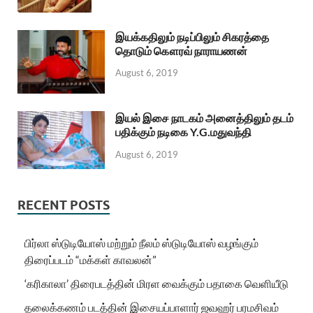
இயக்கதிலும் நடிப்பிலும் சிகரத்தை
தொடும் கௌரவ் நாராயணன்
August 6, 2019
இயல் இசை நாடகம் அனைத்திலும் தடம்
பதிக்கும் நடிகை Y.G.மதுவந்தி
August 6, 2019
RECENT POSTS
பிர்லா ஸ்டுடியோஸ் மற்றும் நீலம் ஸ்டுடியோஸ் வழங்கும்
திரைப்படம் “மக்கள் காவலன்”
‘கரிகாலா’ திரைபடத்தின் மிரள வைக்கும் பதாகை வெளியீடு
தலைக்கணம் படத்தின் இசையப்பாளார் ஜவஹர் பரமசிவம்