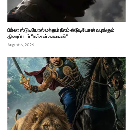
பிர்லா ஸ்டுடியோஸ் மற்றும் நீலம் ஸ்டுடியோஸ் வழங்கும்
திரைப்படம் “மக்கள் காவலன்”
August 6, 2026