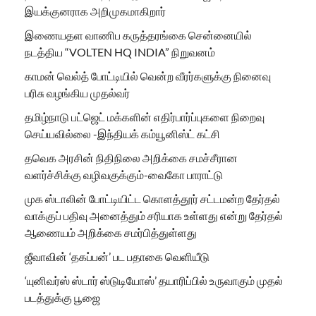
இயக்குனராக அறிமுகமாகிறார்
இணையதள வாணிப கருத்தரங்கை சென்னையில்
நடத்திய “VOLTEN HQ INDIA” நிறுவனம்
காமன் வெல்த் போட்டியில் வென்ற வீரர்களுக்கு நினைவு
பரிசு வழங்கிய முதல்வர்
தமிழ்நாடு பட்ஜெட் மக்களின் எதிர்பார்ப்புகளை நிறைவு
செய்யவில்லை -இந்தியக் கம்யூனிஸ்ட் கட்சி
தவெக அரசின் நிதிநிலை அறிக்கை சமச்சீரான
வளர்ச்சிக்கு வழிவகுக்கும்-வைகோ பாராட்டு
முக ஸ்டாலின் போட்டியிட்ட கொளத்தூர் சட்டமன்ற தேர்தல்
வாக்குப் பதிவு அனைத்தும் சரியாக உள்ளது என்று தேர்தல்
ஆணையம் அறிக்கை சமர்பித்துள்ளது
ஜீவாவின் ‘தகப்பன்’ பட பதாகை வெளியீடு
‘யுனிவர்ஸ் ஸ்டார் ஸ்டுடியோஸ்’ தயாரிப்பில் உருவாகும் முதல்
படத்துக்கு பூஜை