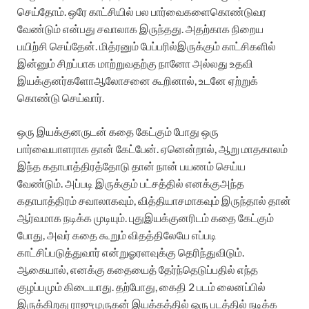
செய்தோம்
.
ஒரே
காட்சியில்
பல
பார்வைகளை
கொண்டுவர
வேண்டும்
என்பது
சவாலாக
இருந்தது
.
அதற்காக
நிறைய
பயிற்சி
செய்தேன்
.
மித்ரனும்
பேப்பரில்
இருக்கும்
காட்சிகளில்
இன்னும்
சிறப்பாக
மாற்றுவதற்கு
நானோ
அல்லது
உதவி
இயக்குனர்களோ
ஆலோசனை
கூறினால்
,
உடனே
ஏற்றுக்
கொண்டு
செய்வார்
.
ஒரு
இயக்குனருடன்
கதை
கேட்கும்
போது
ஒரு
பார்வையாளராக
தான்
கேட்பேன்
.
ஏனென்றால்
,
ஆறு
மாத
காலம்
இந்த
கதாபாத்திரத்தோடு
தான்
நான்
பயணம்
செய்ய
வேண்டும்
.
அப்படி
இருக்கும்
பட்சத்தில்
எனக்கு
அந்த
கதாபாத்திரம்
சவாலாகவும்
,
வித்தியாசமாகவும்
இருந்தால்
தான்
ஆர்வமாக
நடிக்க
முடியும்
.
புது
இயக்குனரிடம்
கதை
கேட்கும்
போது
,
அவர்
கதை
கூறும்
விதத்திலேயே
எப்படி
காட்சிப்படுத்துவார்
என்று
ஓரளவுக்கு
தெரிந்துவிடும்
.
ஆகையால்
,
எனக்கு
கதையைத்
தேர்ந்தெடுப்பதில்
எந்த
குழப்பமும்
கிடையாது
.
தற்போது
,
கைதி
2
படம்
லைனப்பில்
இருக்கிறது
ராஜுமுருகன்
இயக்கத்தில்
ஒரு
படத்தில்
நடிக்க