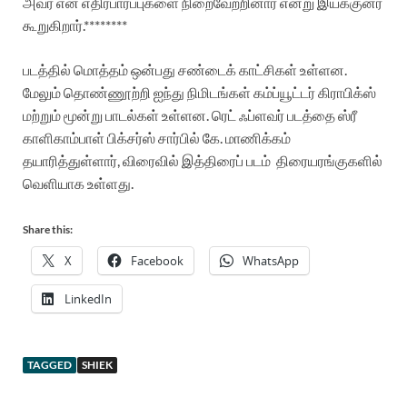
அவர் என் எதிர்பார்ப்புகளை நிறைவேற்றினார் என்று இயக்குனர்
கூறுகிறார்.********
படத்தில் மொத்தம் ஒன்பது சண்டைக் காட்சிகள் உள்ளன.
மேலும் தொண்ணூற்றி ஐந்து நிமிடங்கள் கம்ப்யூட்டர் கிராபிக்ஸ்
மற்றும் மூன்று பாடல்கள் உள்ளன.
ரெட் ஃப்ளவர் படத்தை ஸ்ரீ
காளிகாம்பாள் பிக்சர்ஸ் சார்பில் கே. மாணிக்கம்
தயாரித்துள்ளார், விரைவில் இத்திரைப் படம்
திரையரங்குகளில்
வெளியாக உள்ளது.
Share this:
X
Facebook
WhatsApp
LinkedIn
TAGGED
SHIEK