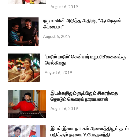
August 6, 2019
ரகுமானின் அடுத்த அதிரடி, “ஆபரேஷன்
அரபைமா”
August 6, 2019
‘பாரீஸ் பாரீஸ்’ சென்சார் மறுபரிசீலனைக்கு
செல்கிறது
August 6, 2019
இயக்கதிலும் நடிப்பிலும் சிகரத்தை
தொடும் கௌரவ் நாராயணன்
August 6, 2019
இயல் இசை நாடகம் அனைத்திலும் தடம்
பதிக்கும் நடிகை Y.G.மதுவந்தி