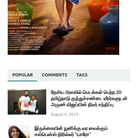
POPULAR
COMMENTS
TAGS
தேசிய அளவில் மெடல்கள் பெற்ற 20
தமிழ்நாடு குத்துச்சண்டை வீரர்களுடன்
அருண் விஜய்யின் திடீர் சந்திப்பு
August 6, 2019
இருக்கையின் நுனிக்கு வர வைக்கும்
சஸ்பென்ஸ் திரில்லர் “யாரோ”