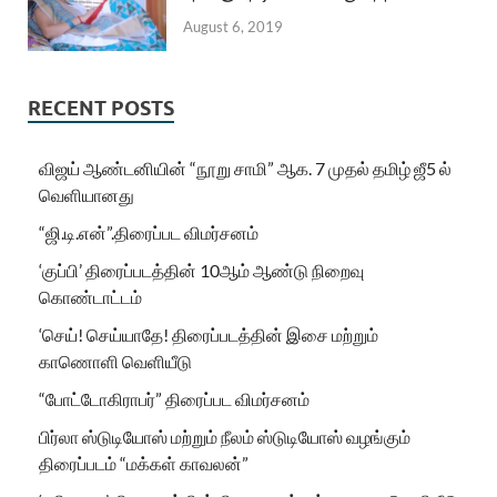
August 6, 2019
RECENT POSTS
விஜய் ஆண்டனியின் “நூறு சாமி” ஆக. 7 முதல் தமிழ் ஜீ5 ல்
வெளியானது
“ஜி.டி.என்”.திரைப்பட விமர்சனம்
‘குப்பி’ திரைப்படத்தின் 10ஆம் ஆண்டு நிறைவு
கொண்டாட்டம்
‘செய்! செய்யாதே! திரைப்படத்தின் இசை மற்றும்
காணொளி வெளியீடு
“போட்டோகிராபர்” திரைப்பட விமர்சனம்
பிர்லா ஸ்டுடியோஸ் மற்றும் நீலம் ஸ்டுடியோஸ் வழங்கும்
திரைப்படம் “மக்கள் காவலன்”