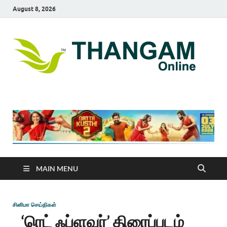
August 8, 2026
T
online
news
On
portal
MAIN MENU
சினிமா செய்திகள்
‘ரெட் ஃப்ளவர்’ திரைப்படம்