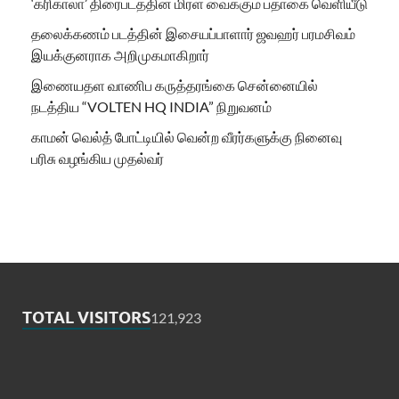
‘கரிகாலா’ திரைபடத்தின் மிரள வைக்கும் பதாகை வெளியீடு
தலைக்கணம் படத்தின் இசையப்பாளார் ஜவஹர் பரமசிவம்
இயக்குனராக அறிமுகமாகிறார்
இணையதள வாணிப கருத்தரங்கை சென்னையில்
நடத்திய “VOLTEN HQ INDIA” நிறுவனம்
காமன் வெல்த் போட்டியில் வென்ற வீரர்களுக்கு நினைவு
பரிசு வழங்கிய முதல்வர்
TOTAL VISITORS
121,923