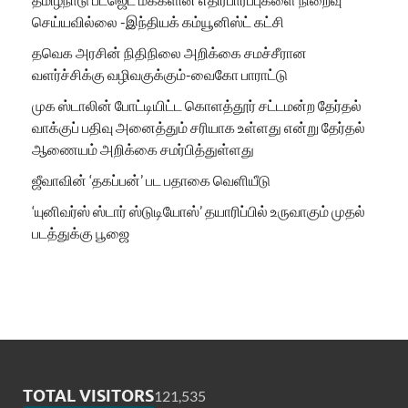
செய்யவில்லை -இந்தியக் கம்யூனிஸ்ட் கட்சி
தவெக அரசின் நிதிநிலை அறிக்கை சமச்சீரான
வளர்ச்சிக்கு வழிவகுக்கும்-வைகோ பாராட்டு
முக ஸ்டாலின் போட்டியிட்ட கொளத்தூர் சட்டமன்ற தேர்தல்
வாக்குப் பதிவு அனைத்தும் சரியாக உள்ளது என்று தேர்தல்
ஆணையம் அறிக்கை சமர்பித்துள்ளது
ஜீவாவின் ‘தகப்பன்’ பட பதாகை வெளியீடு
‘யுனிவர்ஸ் ஸ்டார் ஸ்டுடியோஸ்’ தயாரிப்பில் உருவாகும் முதல்
படத்துக்கு பூஜை
TOTAL VISITORS
121,535