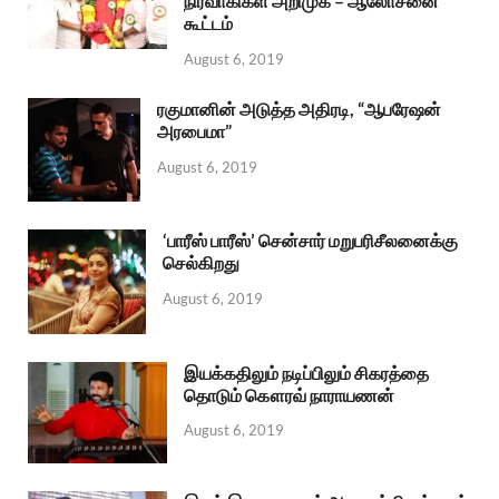
நிர்வாகிகள் அறிமுக – ஆலோசனை
கூட்டம்
August 6, 2019
ரகுமானின் அடுத்த அதிரடி, “ஆபரேஷன்
அரபைமா”
August 6, 2019
‘பாரீஸ் பாரீஸ்’ சென்சார் மறுபரிசீலனைக்கு
செல்கிறது
August 6, 2019
இயக்கதிலும் நடிப்பிலும் சிகரத்தை
தொடும் கௌரவ் நாராயணன்
August 6, 2019