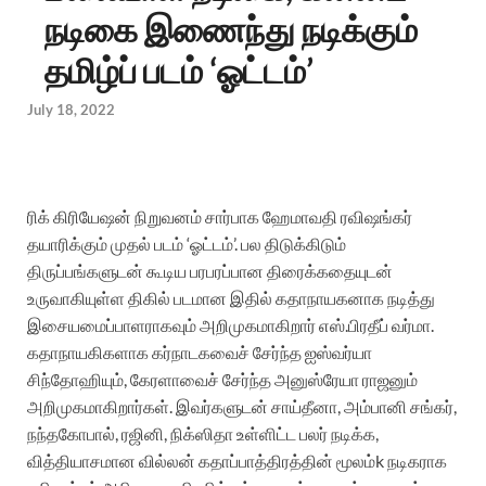
நடிகை இணைந்து நடிக்கும்
தமிழ்ப் படம் ‘ஓட்டம்’
July 18, 2022
ரிக் கிரியேஷன் நிறுவனம் சார்பாக ஹேமாவதி ரவிஷங்கர்
தயாரிக்கும் முதல் படம் ‘ஓட்டம்’. பல திடுக்கிடும்
திருப்பங்களுடன் கூடிய பரபரப்பான திரைக்கதையுடன்
உருவாகியுள்ள திகில் படமான இதில் கதாநாயகனாக நடித்து
இசையமைப்பாளராகவும் அறிமுகமாகிறார் எஸ்.பிரதீப் வர்மா.
கதாநாயகிகளாக கர்நாடகவைச் சேர்ந்த ஐஸ்வர்யா
சிந்தோஹியும், கேரளாவைச் சேர்ந்த அனுஸ்ரேயா ராஜனும்
அறிமுகமாகிறார்கள். இவர்களுடன் சாய்தீனா, அம்பானி சங்கர்,
நந்தகோபால், ரஜினி, நிக்ஸிதா உள்ளிட்ட பலர் நடிக்க,
வித்தியாசமான வில்லன் கதாப்பாத்திரத்தின் மூலம்k நடிகராக