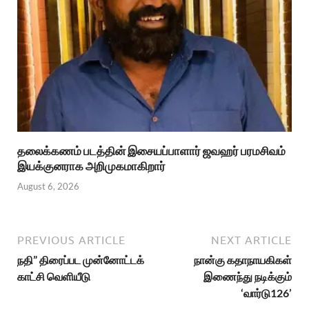
தலைக்கணம் படத்தின் இசையப்பாளார் ஜவஹர் பரமசிவம்
இயக்குனராக அறிமுகமாகிறார்
August 6, 2026
PREVIOUS ARTICLE
NEXT ARTICLE
நதி” திரைப்பட முன்னோட்டக்
நான்கு கதாநாயகிகள்
காட்சி வெளியீடு
இணைந்து நடிக்கும்
‘வார்டு126’