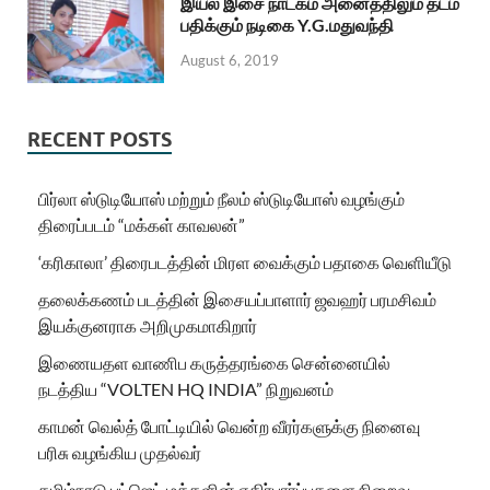
இயல் இசை நாடகம் அனைத்திலும் தடம்
பதிக்கும் நடிகை Y.G.மதுவந்தி
August 6, 2019
RECENT POSTS
பிர்லா ஸ்டுடியோஸ் மற்றும் நீலம் ஸ்டுடியோஸ் வழங்கும்
திரைப்படம் “மக்கள் காவலன்”
‘கரிகாலா’ திரைபடத்தின் மிரள வைக்கும் பதாகை வெளியீடு
தலைக்கணம் படத்தின் இசையப்பாளார் ஜவஹர் பரமசிவம்
இயக்குனராக அறிமுகமாகிறார்
இணையதள வாணிப கருத்தரங்கை சென்னையில்
நடத்திய “VOLTEN HQ INDIA” நிறுவனம்
காமன் வெல்த் போட்டியில் வென்ற வீரர்களுக்கு நினைவு
பரிசு வழங்கிய முதல்வர்
தமிழ்நாடு பட்ஜெட் மக்களின் எதிர்பார்ப்புகளை நிறைவு