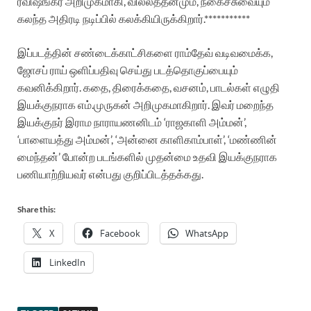
ரவிஷங்கர் அறிமுகமாகி, வில்லத்தனமும், நகைச்சுவையும்
கலந்த அதிரடி நடிப்பில் கலக்கியிருக்கிறார்.***********
இப்படத்தின் சண்டைக்காட்சிகளை ராம்தேவ் வடிவமைக்க,
ஜோசப் ராய் ஒளிப்பதிவு செய்து படத்தொகுப்பையும்
கவனிக்கிறார். கதை, திரைக்கதை, வசனம், பாடல்கள் எழுதி
இயக்குநராக எம்.முருகன் அறிமுகமாகிறார். இவர் மறைந்த
இயக்குநர் இராம நாராயணனிடம் ‘ராஜகாளி அம்மன்’,
‘பாளையத்து அம்மன்’, ‘அன்னை காளிகாம்பாள்’, ‘மண்ணின்
மைந்தன்’ போன்ற படங்களில் முதன்மை உதவி இயக்குநராக
பணியாற்றியவர் என்பது குறிப்பிடத்தக்கது.
Share this:
X
Facebook
WhatsApp
LinkedIn