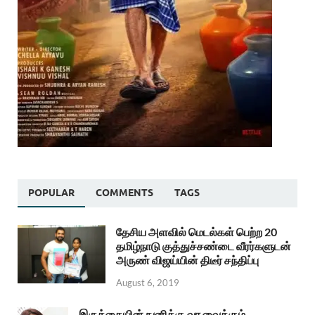
POPULAR
COMMENTS
TAGS
தேசிய அளவில் மெடல்கள் பெற்ற 20
தமிழ்நாடு குத்துச்சண்டை வீரர்களுடன்
அருண் விஜய்யின் திடீர் சந்திப்பு
August 6, 2019
இருக்கையின் நுனிக்கு வர வைக்கும்