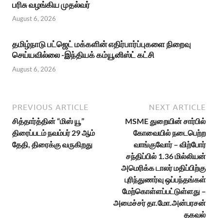
பரிசு வழங்கிய முதல்வர்
August 6, 2026
தமிழ்நாடு பட்ஜெட் மக்களின் எதிர்பார்ப்புகளை நிறைவு
செய்யவில்லை -இந்தியக் கம்யூனிஸ்ட் கட்சி
August 6, 2026
PREVIOUS ARTICLE
NEXT ARTICLE
சித்தார்த்தின் “மிஸ் யூ”
MSME துறையின் சார்பில்
திரைப்படம் நவம்பர் 29 ஆம்
கோவையில் நடைபெற்ற
தேதி, திரைக்கு வருகிறது
வாங்குவோர் – விற்போர்
சந்திப்பில் 1.36 மில்லியன்
அமெரிக்க டாலர் மதிப்பிற்கு
புரிந்துணர்வு ஒப்பந்தங்கள்
மேற்கொள்ளப்பட்டுள்ளது –
அமைச்சர் தா.மோ.அன்பரசன்
தகவல்