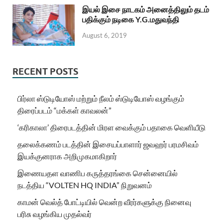
இயல் இசை நாடகம் அனைத்திலும் தடம்
பதிக்கும் நடிகை Y.G.மதுவந்தி
August 6, 2019
RECENT POSTS
பிர்லா ஸ்டுடியோஸ் மற்றும் நீலம் ஸ்டுடியோஸ் வழங்கும்
திரைப்படம் “மக்கள் காவலன்”
‘கரிகாலா’ திரைபடத்தின் மிரள வைக்கும் பதாகை வெளியீடு
தலைக்கணம் படத்தின் இசையப்பாளார் ஜவஹர் பரமசிவம்
இயக்குனராக அறிமுகமாகிறார்
இணையதள வாணிப கருத்தரங்கை சென்னையில்
நடத்திய “VOLTEN HQ INDIA” நிறுவனம்
காமன் வெல்த் போட்டியில் வென்ற வீரர்களுக்கு நினைவு
பரிசு வழங்கிய முதல்வர்