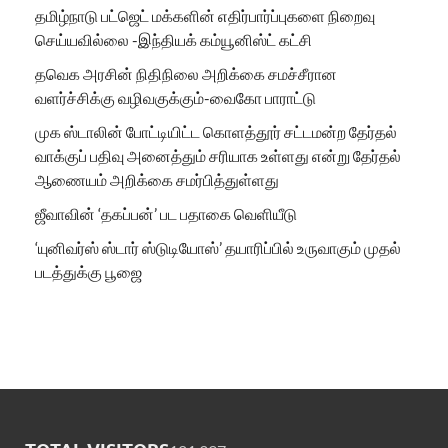
தமிழ்நாடு பட்ஜெட் மக்களின் எதிர்பார்ப்புகளை நிறைவு
செய்யவில்லை -இந்தியக் கம்யூனிஸ்ட் கட்சி
தவெக அரசின் நிதிநிலை அறிக்கை சமச்சீரான
வளர்ச்சிக்கு வழிவகுக்கும்-வைகோ பாராட்டு
முக ஸ்டாலின் போட்டியிட்ட கொளத்தூர் சட்டமன்ற தேர்தல்
வாக்குப் பதிவு அனைத்தும் சரியாக உள்ளது என்று தேர்தல்
ஆணையம் அறிக்கை சமர்பித்துள்ளது
ஜீவாவின் ‘தகப்பன்’ பட பதாகை வெளியீடு
‘யுனிவர்ஸ் ஸ்டார் ஸ்டுடியோஸ்’ தயாரிப்பில் உருவாகும் முதல்
படத்துக்கு பூஜை