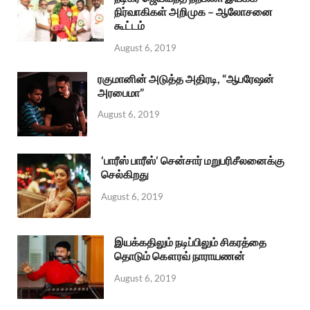
நிர்வாகிகள் அறிமுக – ஆலோசனை
கூட்டம்
August 6, 2019
ரகுமானின் அடுத்த அதிரடி, “ஆபரேஷன்
அரபைமா”
August 6, 2019
‘பாரீஸ் பாரீஸ்’ சென்சார் மறுபரிசீலனைக்கு
செல்கிறது
August 6, 2019
இயக்கதிலும் நடிப்பிலும் சிகரத்தை
தொடும் கௌரவ் நாராயணன்
August 6, 2019