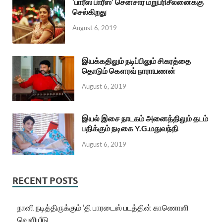
‘பாரீஸ் பாரீஸ்’ சென்சார் மறுபரிசீலனைக்கு
செல்கிறது
August 6, 2019
இயக்கதிலும் நடிப்பிலும் சிகரத்தை
தொடும் கௌரவ் நாராயணன்
August 6, 2019
இயல் இசை நாடகம் அனைத்திலும் தடம்
பதிக்கும் நடிகை Y.G.மதுவந்தி
August 6, 2019
RECENT POSTS
நானி நடித்திருக்கும் ‘தி பாரடைஸ் படத்தின் காணொளி
வெளியீடு