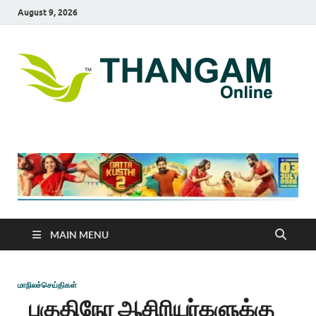
August 9, 2026
T
online
news
On
portal
MAIN MENU
மாநிலச்செய்திகள்
பகுதிநேர ஆசிரியர்களுக்கு