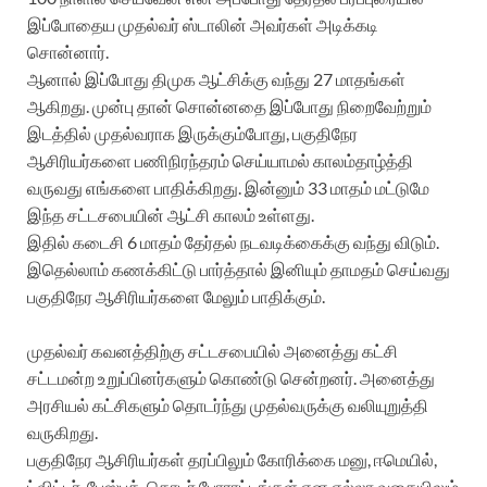
இப்போதைய முதல்வர் ஸ்டாலின் அவர்கள் அடிக்கடி
சொன்னார்.
ஆனால் இப்போது திமுக ஆட்சிக்கு வந்து 27 மாதங்கள்
ஆகிறது. முன்பு தான் சொன்னதை இப்போது நிறைவேற்றும்
இடத்தில் முதல்வராக இருக்கும்போது, பகுதிநேர
ஆசிரியர்களை பணிநிரந்தரம் செய்யாமல் காலம்தாழ்த்தி
வருவது எங்களை பாதிக்கிறது. இன்னும் 33 மாதம் மட்டுமே
இந்த சட்டசபையின் ஆட்சி காலம் உள்ளது.
இதில் கடைசி 6 மாதம் தேர்தல் நடவடிக்கைக்கு வந்து விடும்.
இதெல்லாம் கணக்கிட்டு பார்த்தால் இனியும் தாமதம் செய்வது
பகுதிநேர ஆசிரியர்களை மேலும் பாதிக்கும்.
முதல்வர் கவனத்திற்கு சட்டசபையில் அனைத்து கட்சி
சட்டமன்ற உறுப்பினர்களும் கொண்டு சென்றனர். அனைத்து
அரசியல் கட்சிகளும் தொடர்ந்து முதல்வருக்கு வலியுறுத்தி
வருகிறது.
பகுதிநேர ஆசிரியர்கள் தரப்பிலும் கோரிக்கை மனு, ஈமெயில்,
ட்விட்டர், பேஸ்புக், தொடர் போராட்டங்கள் என எல்லா வகையிலும்