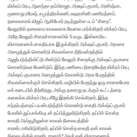
விக்ரம் பிரபு
,
ஆனந்தா தம்பிராஜா
,
அக்ஷய் குமார்
, அனிஷ்மா,
மூணாறு ரமேஷ், சமுத்திரக்கனி, சுஹாசினி மணிரத்னம்,
தலைவாசல் விஜய் ஆகியோர் நடித்துள்ள படம் “சிறை”.
வேலூரில் தலைமை காவலராக வேலை பார்க்கிறார் விக்ரம் பிரபு.
அதே வேலூர் சிறைச்சாலையில் 5 வருட இஸ்லாமிய
விசாரணைக் கைதியாக இருக்கிறார் அக்‌ஷய் குமார். அவரை
அழைத்துக் கொண்டு சிவகங்கை நீதிமன்றத்தில்
ஆஜர்படுத்திவிட்டு மீண்டும் வேலூர் சிறைக்கு அக்‌ஷய் குமாரை
கொண்டுவர வேண்டும். இந்த பணியை நிறைவேற்ற விக்ரம் பிரபு
அக்‌ஷய் குமாரை அழைத்துக் கொண்டு அரசு பேரூந்தில்
சிவகங்கைக்குச் செல்கிறார். வழியில் பேரூந்து ஒரு சாலையோர
டீக் கடையில் நிற்கிறது. அங்கு தகராறு நடக்கும் கூட்டத்தை
கலைக்க விக்ரம் பிரபு கீழே இறங்கி செல்கிறார். இந்த
சந்தர்பத்தைப் பயன்படுத்திக் கொண்டு கைதி அக்‌ஷ்ய் குமார்
போலீஸ் துப்பாக்கியுடன் தப்பித்துவிடுகிறார். தப்பிச் சென்ற
கைதி அவ்வூரிலுள்ள காவல் நிலையத்தில்
சரண்டாகிவிடுகிறார். தப்பிச் சென்ற கைதி ஏன் காவல்
நிலையத்தில் சரண்டரானார்? அவர் ஏன் விசாரணைக்