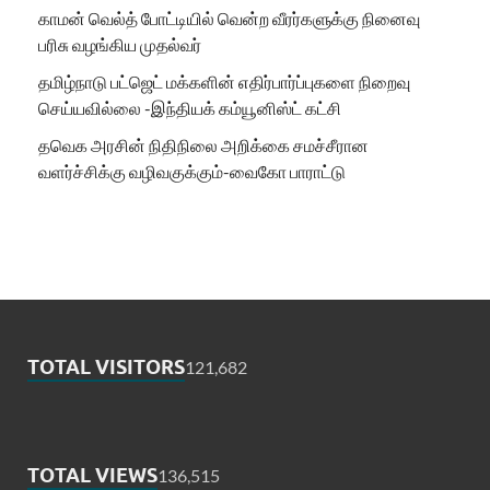
காமன் வெல்த் போட்டியில் வென்ற வீரர்களுக்கு நினைவு
பரிசு வழங்கிய முதல்வர்
தமிழ்நாடு பட்ஜெட் மக்களின் எதிர்பார்ப்புகளை நிறைவு
செய்யவில்லை -இந்தியக் கம்யூனிஸ்ட் கட்சி
தவெக அரசின் நிதிநிலை அறிக்கை சமச்சீரான
வளர்ச்சிக்கு வழிவகுக்கும்-வைகோ பாராட்டு
TOTAL VISITORS
121,682
TOTAL VIEWS
136,515