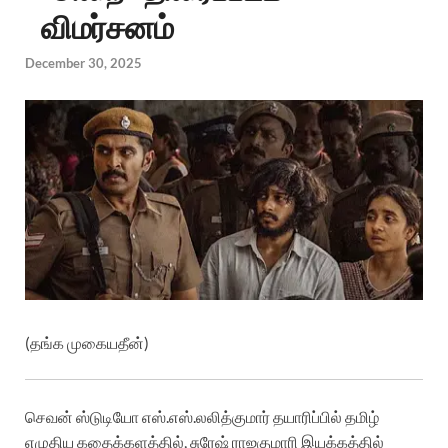
விமர்சனம்
December 30, 2025
(தங்க முகையதீன்)
செவன் ஸ்டுடியோ எஸ்.எஸ்.லலித்குமார் தயாரிப்பில் தமிழ்
எழுதிய கதைக்களத்தில்,
சுரேஷ் ராஜகுமாரி இயக்கத்தில்