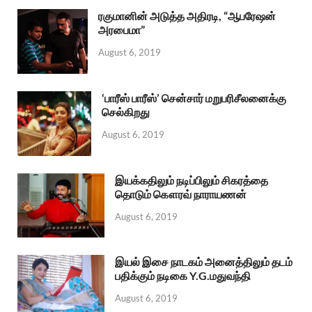
ரகுமானின் அடுத்த அதிரடி, “ஆபரேஷன்
அரபைமா”
August 6, 2019
‘பாரீஸ் பாரீஸ்’ சென்சார் மறுபரிசீலனைக்கு
செல்கிறது
August 6, 2019
இயக்கதிலும் நடிப்பிலும் சிகரத்தை
தொடும் கௌரவ் நாராயணன்
August 6, 2019
இயல் இசை நாடகம் அனைத்திலும் தடம்
பதிக்கும் நடிகை Y.G.மதுவந்தி
August 6, 2019