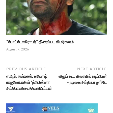
“போட்டோகிராபர்” திரைப்பட விமர்சனம்
August 7, 2026
PREVIOUS ARTICLE
NEXT ARTICLE
ஏ.ஆர். ரஹ்மான், கணேஷ்
விஜய் கூட விரைவில் நடிப்பேன்
ராஜகோபாலின் ‘த்ரிபின்னா’
– நடிகை சிந்தியா லூர்டே
சிம்பொனியை வெளியிட்டார்