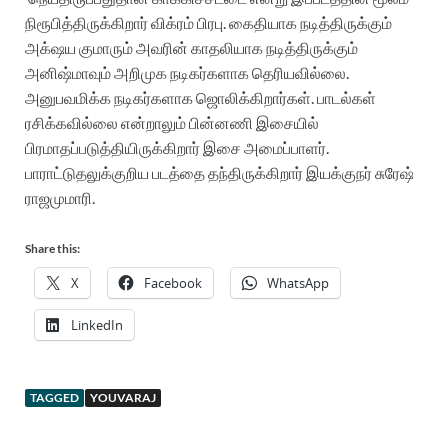
நிரூபித்திருக்கிறார் விக்ரம் பிரபு. கைதியாக நடித்திருக்கும்
அக்‌ஷய குமாரும் அவரின் காதலியாக நடித்திருக்கும்
அனிஷ்மாவும் அறிமுக நடிகர்களாக தெரியவில்லை.
அனுபவமிக்க நடிகர்களாக ஜொலிக்கிறார்கள். பாடல்கள்
ரசிக்கவில்லை என்றாலும் பின்னணி இசையில்
பிரமாதப்படுத்தியிருக்கிறார் இசை அமைப்பாளர்.
பாராட்டுதலுக்குறிய படத்தை தந்திருக்கிறார் இயக்குநர் சுரேஷ்
ராஜமுமாரி.
Share this:
X
Facebook
WhatsApp
LinkedIn
TAGGED
YOUVARAJ