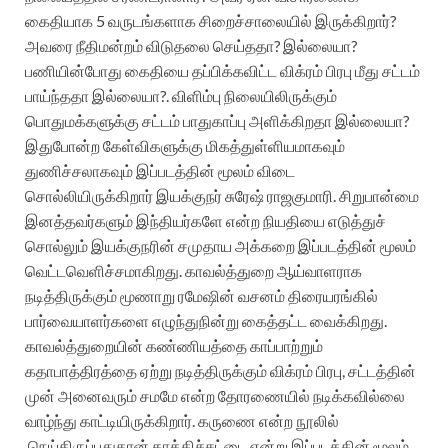
கைதியாக 5 வருடங்களாக சிறைச்சாலையில் இருக்கிறார்?
அவரை நீதிமன்றம் விடுதலை செய்ததா? இல்லையா?
பணியின்போது கைதியை தப்பிக்கவிட்ட விக்ரம் பிரபு மீது சட்டம்
பாய்ந்ததா இல்லையா?. விளிம்பு நிலையிலிருக்கும்
பொதுமக்களுக்கு சட்டம் பாதுகாப்பு அளிக்கிறதா இல்லையா?
இதுபோன்ற கேள்விகளுக்கு மிகத்துள்ளியமாகவும்
துணிச்சலாகவும் இப்படத்தின் மூலம் விடை
சொல்லியிருக்கிறார் இயக்குநர் சுரேஷ் ராஜகுமாரி. சிறுபான்மை
இனத்தவர்களும் இந்தியர்களே என்ற நியதியை எடுத்துச்
சொல்லும் இயக்குநரின் சமுதாய அக்கறை இப்படத்தின் மூலம்
வெட்டவெளிச்சமாகிறது. காவல்த்துறை ஆய்வாளராக
நடித்திருக்கும் மூணாறு ரமேஷின் வசனம் திரையரங்கில்
பார்வையாளர்களை எழுந்துநின்று கைத்தட்ட வைக்கிறது.
காவல்த்துறையின் கண்ணியத்தை காப்பாற்றும்
கதாபாத்திரத்தை ஏற்று நடித்திருக்கும் விக்ரம் பிரபு, சட்டத்தின்
முன் அனைவரும் சமமே என்ற தோரணையில் நடிக்கவில்லை
வாழ்ந்து காட்டியிருக்கிறார். கருணை என்ற நூலில்
நெய்திருப்பதுதான் காக்கிச்சட்டை என்று இப்படத்தின் மூலம்