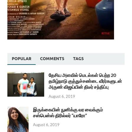
POPULAR
COMMENTS
TAGS
தேசிய அளவில் மெடல்கள் பெற்ற 20
தமிழ்நாடு குத்துச்சண்டை வீரர்களுடன்
அருண் விஜய்யின் திடீர் சந்திப்பு
August 6, 2019
இருக்கையின் நுனிக்கு வர வைக்கும்
சஸ்பென்ஸ் திரில்லர் “யாரோ”
August 6, 2019