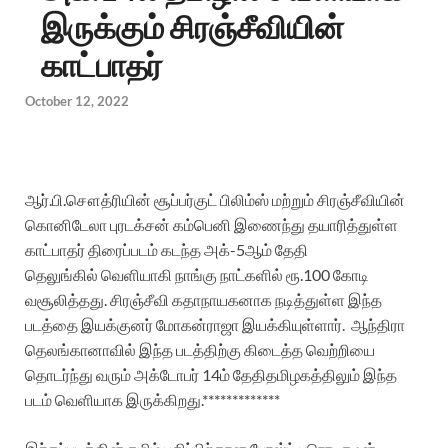
இருக்கும் சிரஞ்சீவியின்
காட்பாதர்
October 12, 2022
ஆர்
.
பி
.
சௌத்ரியின்
சூப்பர்குட்
பிலிம்ஸ்
மற்றும்
சிரஞ்சீவியின்
கொனிடேலா
புரடக்சன்
கம்பெனி
இணைந்து
தயாரித்துள்ள
காட்பாதர்
திரைப்படம்
கடந்த
அக்
-5
ஆம்
தேதி
தெலுங்கில்
வெளியாகி நாங்கு நாட்களில் ரூ.100 கோடி
வசூலித்தது.
சிரஞ்சீவி
கதாநாயகனாக
நடித்துள்ள
இந்த
படத்தை
இயக்குனர்
மோகன்ராஜா
இயக்கியுள்ளார்
.
ஆந்திரா
தெலங்கானாவில்
இந்த
படத்திற்கு
கிடைத்த
வெற்றியை
தொடர்ந்து
வரும்
அக்டோபர்
14
ம்
தேதி
தமிழகத்திலும்
இந்த
படம்
வெளியாக
இருக்கிறது
.*************