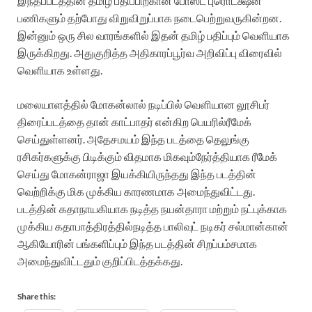
இந்தப்படத்தின்
தமிழ்
பதிப்பிற்கான
போஸ்ட்
புரொடக்ஷன்
பணிகளும்
தற்போது
விறுவிறுப்பாக
நடைபெற்று
வருகின்றன
.
இன்னும்
ஒரு
சில
வாரங்களில்
இதன்
தமிழ்
பதிப்பும்
வெளியாக
இருக்கிறது
.
அதுகுறித்த
அதிகாரப்பூர்வ
அறிவிப்பு
விரைவில்
வெளியாக
உள்ளது
.
மலையாளத்தில்
மோகன்லால்
நடிப்பில்
வெளியான
லூசிபர்
திரைப்படத்தை
தான்
காட்பாதர்
என்கிற
பெயரில்
ரீமேக்
செய்துள்ளனர்
.
அதேசமயம்
இந்த
படத்தை
தெலுங்கு
ரசிகர்களுக்கு
பிடிக்கும்
விதமாக
மிகவும்
நேர்த்தியாக
ரீமேக்
செய்து
மோகன்ராஜா
இயக்கியிருந்தது
இந்த
படத்தின்
வெற்றிக்கு
மிக
முக்கிய
காரணமாக
அமைந்துவிட்டது
.
படத்தின்
கதாநாயகியாக
நடித்த
நயன்தாரா
மற்றும்
நட்புக்காக
முக்கிய
கதாபாத்திரத்தில்
நடித்த
பாலிவுட்
நடிகர்
சல்மான்கான்
ஆகியோரின்
பங்களிப்பும்
இந்த
படத்தின்
சிறப்பம்சமாக
அமைந்து
விட்டதும்
குறிப்பிடத்தக்கது
.
Share this: