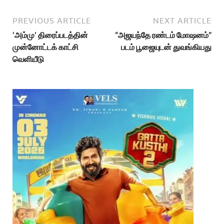
PREVIOUS ARTICLE
NEXT ARTICLE
‘அம்மு’ திரைப்படத்தின்
“அஜயந்தே ரண்டம் மோஷனம்”
முன்னோட்டக் காட்சி
படம் பூஜையுடன் துவங்கியது
வெளியீடு