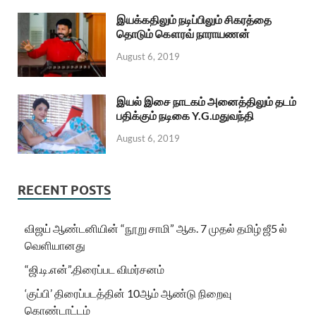
இயக்கதிலும் நடிப்பிலும் சிகரத்தை
தொடும் கௌரவ் நாராயணன்
August 6, 2019
இயல் இசை நாடகம் அனைத்திலும் தடம்
பதிக்கும் நடிகை Y.G.மதுவந்தி
August 6, 2019
RECENT POSTS
விஜய் ஆண்டனியின் “நூறு சாமி” ஆக. 7 முதல் தமிழ் ஜீ5 ல்
வெளியானது
“ஜி.டி.என்”.திரைப்பட விமர்சனம்
‘குப்பி’ திரைப்படத்தின் 10ஆம் ஆண்டு நிறைவு
கொண்டாட்டம்