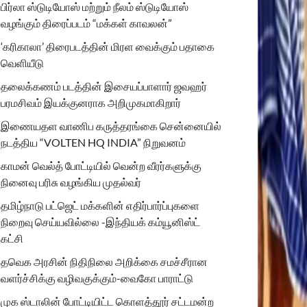
பிர்லா ஸ்டுடியோஸ் மற்றும் நீலம் ஸ்டுடியோஸ்
வழங்கும் திரைப்படம் “மக்கள் காவலன்”
‘கரிகாலா’ திரைபடத்தின் மிரள வைக்கும் பதாகை
வெளியீடு
தலைக்கணம் படத்தின் இசையப்பாளார் ஜவஹர்
பரமசிவம் இயக்குனராக அறிமுகமாகிறார்
இணையதள வாணிப கருத்தரங்கை சென்னையில்
நடத்திய “VOLTEN HQ INDIA” நிறுவனம்
காமன் வெல்த் போட்டியில் வென்ற வீரர்களுக்கு
நினைவு பரிசு வழங்கிய முதல்வர்
தமிழ்நாடு பட்ஜெட் மக்களின் எதிர்பார்ப்புகளை
நிறைவு செய்யவில்லை -இந்தியக் கம்யூனிஸ்ட்
கட்சி
தவெக அரசின் நிதிநிலை அறிக்கை சமச்சீரான
வளர்ச்சிக்கு வழிவகுக்கும்-வைகோ பாராட்டு
முக ஸ்டாலின் போட்டியிட்ட கொளத்தூர் சட்டமன்ற