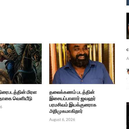
c
A
திரைபடத்தின் மிரள
தலைக்கணம் படத்தின்
பதாகை வெளியீடு
இசையப்பாளார் ஜவஹர்
பரமசிவம் இயக்குனராக
26
அறிமுகமாகிறார்
August 6, 2026