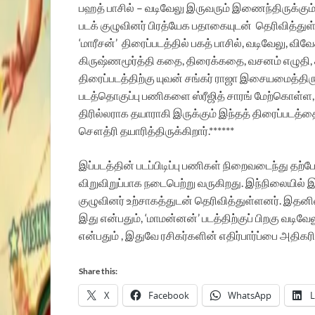
பஹத் பாசில் – வடிவேலு இருவரும் இணைந்திருக்கும்
படக் குழுவினர் பிரத்யேக பதாகையுடன் தெரிவித்துள
‘மாரீசன்’ திரைப்படத்தில் பகத் பாசில், வடிவேலு, விவே
கிருஷ்ணமூர்த்தி கதை, திரைக்கதை, வசனம் எழுதி, க
திரைப்படத்திற்கு யுவன் சங்கர் ராஜா இசையமைத்திரு
படத்தொகுப்பு பணிகளை ஸ்ரீஜித் சாரங் மேற்கொள்ள,
திரில்லராக தயாராகி இருக்கும் இந்தத் திரைப்படத்தை சூப
சௌத்ரி தயாரித்திருக்கிறார்.******
இப்படத்தின் படப்பிடிப்பு பணிகள் நிறைவடைந்து தற்போ
விறுவிறுப்பாக நடைபெற்று வருகிறது. இந்நிலையில் 
குழுவினர் உற்சாகத்துடன் தெரிவித்துள்ளனர்.
இதனிடை
இது என்பதும், ‘மாமன்னன்’ படத்திற்குப் பிறகு வடிவே
என்பதும் , இதுவே ரசிகர்களின் எதிர்பார்ப்பை அதிகரி
Share this:
X
Facebook
WhatsApp
L