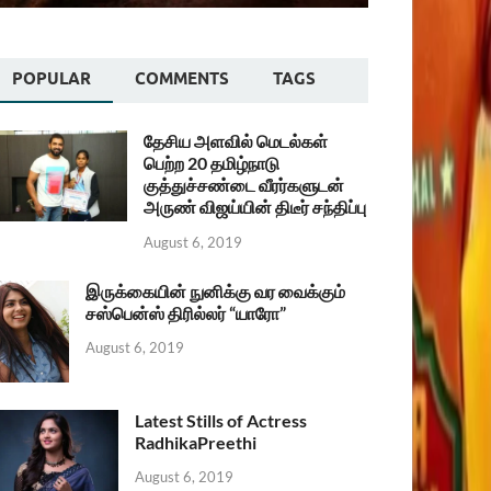
POPULAR
COMMENTS
TAGS
தேசிய அளவில் மெடல்கள்
பெற்ற 20 தமிழ்நாடு
குத்துச்சண்டை வீரர்களுடன்
அருண் விஜய்யின் திடீர் சந்திப்பு
August 6, 2019
இருக்கையின் நுனிக்கு வர வைக்கும்
சஸ்பென்ஸ் திரில்லர் “யாரோ”
August 6, 2019
Latest Stills of Actress
RadhikaPreethi
August 6, 2019