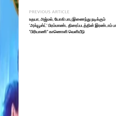
PREVIOUS ARTICLE
உதயா, அஜ்மல், யோகி பாபு இணைந்து நடிக்கும்
‘அக்யூஸ்ட்’ பிரம்மாண்ட‌ திரைப்படத்தின் இரண்டாம் ப
“பிரியாணி” காணொளி வெளியீடு