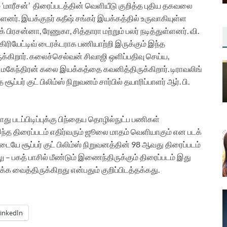
 ‘மாரீசன்’ திரைப்படத்தின் வெளியீடு குறித்த புதிய தகவலை
்ளனர்.
இயக்குநர் சுதீஷ் சங்கர் இயக்கத்தில் உருவாகியுள்ள
க் பிரசன்னா, ரேணுகா, சித்தாரா மற்றும் பலர் நடித்துள்ளனர். வி.
ிரியேட்டிவ் டைரக்டராக பணியாற்றி இருக்கும் இந்த
க்கிறார். கலைச்செல்வன் சிவாஜி ஒளிப்பதிவு செய்ய,
 மகேந்திரன் கலை இயக்கத்தை கவனித்திருக்கிறார். டிராவலிங்
்பர் குட் பிலிம்ஸ் நிறுவனம் சார்பில் தயாரிப்பாளர் ஆர். பி.
து படப்பிடிப்புக்கு பிந்தைய தொழில்நுட்ப பணிகள்
இந்த திரைப்படம் எதிர்வரும் ஜூலை மாதம் வெளியாகும் என படக்
யே சூப்பர் குட் பிலிம்ஸ் நிறுவனத்தின் 98 ஆவது திரைப்படம்
லு – பகத் பாசில் மீண்டும் இணைந்திருக்கும் திரைப்படம் இது
க்க வைத்திருக்கிறது என்பதும் குறிப்பிடத்தக்கது.
inkedIn