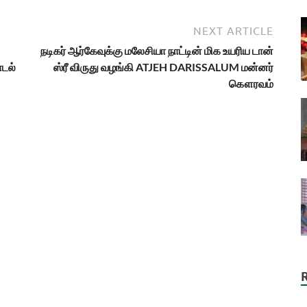
NEXT ARTICLE
நடிகர் ஆர்கேவுக்கு மலேசியா நாட்டின் மிக உயரிய டான்
ாடல்
ஸ்ரீ விருது வழங்கி ATJEH DARISSALUM மன்னர்
கௌரவம்