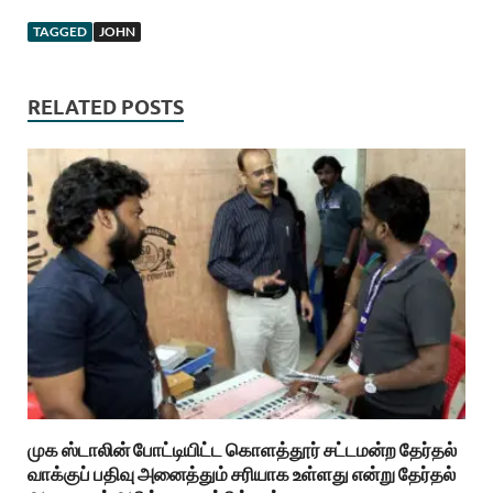
TAGGED
JOHN
RELATED POSTS
முக ஸ்டாலின் போட்டியிட்ட கொளத்தூர் சட்டமன்ற தேர்தல்
வாக்குப் பதிவு அனைத்தும் சரியாக உள்ளது என்று தேர்தல்