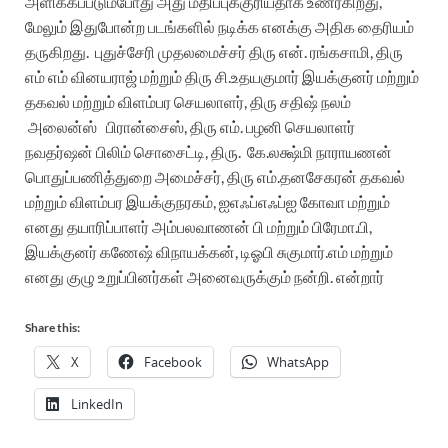
அளிக்கப்படும்போது அது மதிப்புக்குரியதாக உணர்கிறது,
மேலும் இதுபோன்ற படங்களில் நடிக்க எனக்கு அதிக தைரியம்
தருகிறது.
புதுச்சேரி முதலமைச்சர் திரு என். ரங்கசாமி, திரு
எம் எம் வினயராஜ் மற்றும் திரு சி.உதயகுமார் இயக்குனர் மற்றும்
தகவல் மற்றும் விளம்பர செயலாளர், திரு சதிஷ் நலம்
அலைன்ஸ் பிரான்சைஸ், திரு எம். பழனி செயலாளர்
நவதர்ஷன் பிலிம் சொசைட்டி, திரு. கே.லக்ஷ்மி நாராயணன்
பொதுப்பணித்துறை அமைச்சர், திரு எம்.தனசேகரன் தகவல்
மற்றும் விளம்பர இயக்குநரகம், ஐஎஃப்எஃப்ஐ கோவா மற்றும்
எனது தயாரிப்பாளர் அம்பலவாணன் பி மற்றும் பிரேமா.பி,
இயக்குனர் கணேஷ் விநாயக்கன், டிஓபி சுகுமார்.எம் மற்றும்
எனது குழு உறுப்பினர்கள் அனைவருக்கும் நன்றி. என்றார்
Share this:
X
Facebook
WhatsApp
LinkedIn