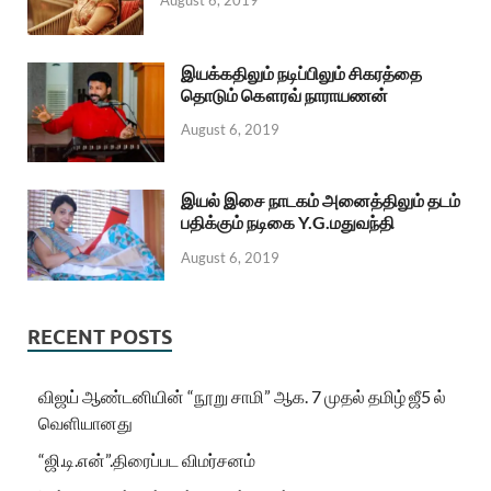
August 6, 2019
இயக்கதிலும் நடிப்பிலும் சிகரத்தை
தொடும் கௌரவ் நாராயணன்
August 6, 2019
இயல் இசை நாடகம் அனைத்திலும் தடம்
பதிக்கும் நடிகை Y.G.மதுவந்தி
August 6, 2019
RECENT POSTS
விஜய் ஆண்டனியின் “நூறு சாமி” ஆக. 7 முதல் தமிழ் ஜீ5 ல்
வெளியானது
“ஜி.டி.என்”.திரைப்பட விமர்சனம்