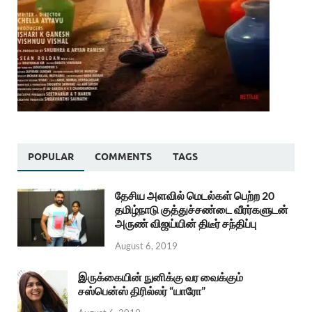
POPULAR
COMMENTS
TAGS
தேசிய அளவில் மெடல்கள் பெற்ற 20
தமிழ்நாடு குத்துச்சண்டை வீரர்களுடன்
அருண் விஜய்யின் திடீர் சந்திப்பு
August 6, 2019
இருக்கையின் நுனிக்கு வர வைக்கும்
சஸ்பென்ஸ் திரில்லர் “யாரோ”