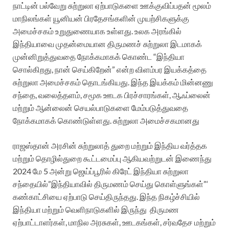
நாட்டின் பல்வேறு சுற்றுலா ஏற்பாடுகளை ஊக்குவிப்பதன் மூலம்
மாநிலங்கள் யூனியன் பிரதேசங்களின் முயற்சிகளுக்கு
அமைச்சகம் உறுதுணையாக உள்ளது. உலக அரங்கில்
இந்தியாவை முதன்மையான திருமணச் சுற்றுலா இடமாகக்
முன்னிறுத்துவதை நோக்கமாகக் கொண்ட “இந்தியா
சொல்கிறது, நான் செய்கிறேன்” என்ற விளம்பர இயக்கத்தை
சுற்றுலா அமைச்சகம் தொடங்கியது. இந்த இயக்கம் மின்னணு
சந்தை, வலைத்தளம், சமூக ஊடக பிரச்சாரங்கள், ஆஃப்லைன்
மற்றும் ஆன்லைன் செயல்பாடுகளை மேம்படுத்துவதை
நோக்கமாகக் கொண்டுள்ளது. சுற்றுலா அமைச்சகமானது
ராஜஸ்தான் அரசின் சுற்றுலாத் துறை மற்றும் இந்திய வர்த்தக
மற்றும் தொழில்துறை கூட்டமைப்பு ஆகியவற்றுடன் இணைந்து
2024 மே 5 அன்று ஜெய்ப்பூரில் கிரேட் இந்தியா சுற்றுலா
சந்தையில்”இந்தியாவில் திருமணம் செய்து கொள்ளுங்கள்”‘
கண்காட்சியை ஏற்பாடு செய்திருந்தது. இந்த நிகழ்ச்சியில்
இந்தியா மற்றும் வெளிநாடுகளில் இருந்து திருமண
ஏற்பாட்டாளர்கள், மாநில அரசுகள், ஊடகங்கள், சர்வதேச மற்றும்