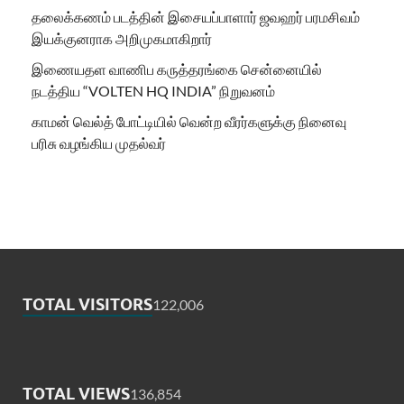
தலைக்கணம் படத்தின் இசையப்பாளார் ஜவஹர் பரமசிவம்
இயக்குனராக அறிமுகமாகிறார்
இணையதள வாணிப கருத்தரங்கை சென்னையில்
நடத்திய “VOLTEN HQ INDIA” நிறுவனம்
காமன் வெல்த் போட்டியில் வென்ற வீரர்களுக்கு நினைவு
பரிசு வழங்கிய முதல்வர்
TOTAL VISITORS
122,006
TOTAL VIEWS
136,854