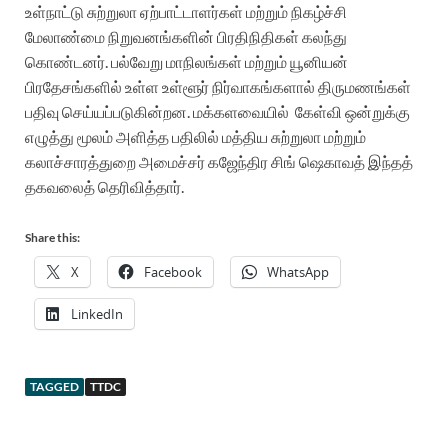
உள்நாட்டு சுற்றுலா ஏற்பாட்டாளர்கள் மற்றும் நிகழ்ச்சி
மேலாண்மை நிறுவனங்களின் பிரதிநிதிகள் கலந்து
கொண்டனர். பல்வேறு மாநிலங்கள் மற்றும் யூனியன்
பிரதேசங்களில் உள்ள உள்ளூர் நிர்வாகங்களால் திருமணங்கள்
பதிவு செய்யப்படுகின்றன. மக்களவையில்
கேள்வி ஒன்றுக்கு
எழுத்து மூலம் அளித்த பதிலில் மத்திய சுற்றுலா மற்றும்
கலாச்சாரத்துறை அமைச்சர் கஜேந்திர சிங் ஷெகாவத் இந்தத்
தகவலைத் தெரிவித்தார்.
Share this:
X
Facebook
WhatsApp
LinkedIn
TAGGED
TTDC