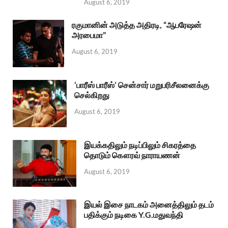
August 6, 2019
ரகுமானின் அடுத்த அதிரடி, “ஆபரேஷன்
அரபைமா”
August 6, 2019
‘பாரீஸ் பாரீஸ்’ சென்சார் மறுபரிசீலனைக்கு
செல்கிறது
August 6, 2019
இயக்கதிலும் நடிப்பிலும் சிகரத்தை
தொடும் கௌரவ் நாராயணன்
August 6, 2019
இயல் இசை நாடகம் அனைத்திலும் தடம்
பதிக்கும் நடிகை Y.G.மதுவந்தி