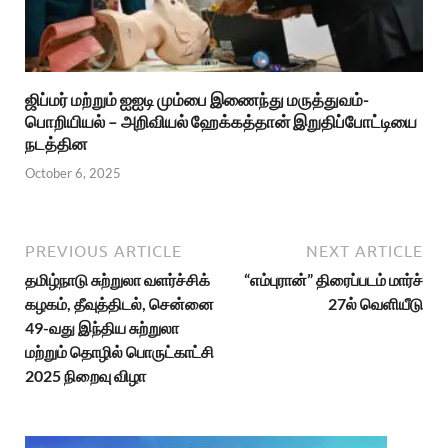
ஜிப்மர் மற்றும் ஐஐடி மும்பை இணைந்து மருத்துவம்-
பொறியியல் – அறிவியல் ஹேக்கத்தான் இறுதிப்போட்டியை
நடத்தின
October 6, 2025
PREVIOUS ARTICLE
NEXT ARTICLE
தமிழ்நாடு சுற்றுலா வளர்ச்சிக்
“எம்புரான்” திரைப்படம் மார்ச்
கழகம், தீவுத்திடல், சென்னை
27ல் வெளியீடு
49-வது இந்திய சுற்றுலா
மற்றும் தொழில் பொருட்காட்சி
2025 நிறைவு விழா