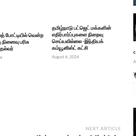
தமிழ்நாடு பட்ஜெட் மக்களின்
எதிர்பார்ப்புகளை நிறைவு
த் போட்டியில் வென்ற
செய்யவில்லை -இந்தியக்
ு நினைவு பரிசு
கம்யூனிஸ்ட் கட்சி
தல்வர்
c
August 6, 2026
26
A
NEXT ARTICLE