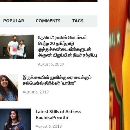
POPULAR
COMMENTS
TAGS
தேசிய அளவில் மெடல்கள்
பெற்ற 20 தமிழ்நாடு
குத்துச்சண்டை வீரர்களுடன்
அருண் விஜய்யின் திடீர் சந்திப்பு
August 6, 2019
இருக்கையின் நுனிக்கு வர வைக்கும்
சஸ்பென்ஸ் திரில்லர் “யாரோ”
August 6, 2019
Latest Stills of Actress
RadhikaPreethi
August 6, 2019