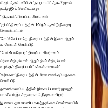
விஜய் ஆண்டனியின் “நூறு சாமி” ஆக. 7 முதல்
தமிழ் ஜீ5 ல் வெளியானது
“ஜி.டி.என்”.திரைப்பட விமர்சனம்
‘குப்பி’ திரைப்படத்தின் 10ஆம் ஆண்டு நிறைவு
கொண்டாட்டம்
‘செய்! செய்யாதே! திரைப்படத்தின் இசை மற்றும்
காணொளி வெளியீடு
“போட்டோகிராபர்” திரைப்பட விமர்சனம்
பிர்லா ஸ்டுடியோஸ் மற்றும் நீலம் ஸ்டுடியோஸ்
வழங்கும் திரைப்படம் “மக்கள் காவலன்”
‘கரிகாலா’ திரைபடத்தின் மிரள வைக்கும் பதாகை
வெளியீடு
தலைக்கணம் படத்தின் இசையப்பாளார் ஜவஹர்
பரமசிவம் இயக்குனராக அறிமுகமாகிறார்
இணையதள வாணிப கருத்தரங்கை சென்னையில்