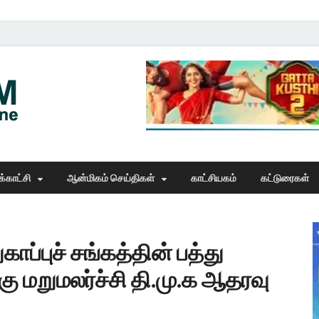
Thangam Online
online news portal
்காட்சி
ஆன்மிகம் செய்திகள்
காட்சியகம்
கட்டுரைகள்
ப்புச் சங்கத்தின் பத்து
 மறுமலர்ச்சி தி.மு.க ஆதரவு