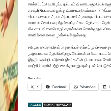
தாக்கப்பட்டு உயிரிழப்பு ஏற்படும் விவசாய குடும்பங்கள
தொழிற்பேட்டைகளுக்கு விவசாய நிலங்களை எடுப்ப
திட்டத்தையும், அப்பர் அமராவதி அணைத் திட்டத்த
வாரவும், கொப்பரை தேங்காய், பச்சை தேங்காய், நெல்,
விவசாய விளைபொருட்களுக்கான கொள்முதல் விலையை உ
கோரிக்கைகளை முன்வைத்துள்ளது.
தமிழக விவசாயிகள் பாதுகாப்புச் சங்கம் முன்வைத்
முழுமையாக ஆதரிக்கிறது. அவர்களின் போராட்டம் வெற
இந்திய ஒன்றிய அரசும் இவர்களின் நியாயமான கோர
வாழ்வில் ஒளியேற்றி வைக்குமாறு அன்புடன் கேட்டுக
Share this:
X
Facebook
WhatsApp
L
TAGGED
MDMK THAYAGAM