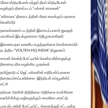
பிர்லா ஸ்டுடியோஸ் மற்றும் நீலம் ஸ்டுடியோஸ்
வழங்கும் திரைப்படம் “மக்கள் காவலன்”
‘கரிகாலா’ திரைபடத்தின் மிரள வைக்கும் பதாகை
வெளியீடு
தலைக்கணம் படத்தின் இசையப்பாளார் ஜவஹர்
பரமசிவம் இயக்குனராக அறிமுகமாகிறார்
இணையதள வாணிப கருத்தரங்கை சென்னையில்
நடத்திய “VOLTEN HQ INDIA” நிறுவனம்
காமன் வெல்த் போட்டியில் வென்ற வீரர்களுக்கு
நினைவு பரிசு வழங்கிய முதல்வர்
தமிழ்நாடு பட்ஜெட் மக்களின் எதிர்பார்ப்புகளை
நிறைவு செய்யவில்லை -இந்தியக் கம்யூனிஸ்ட்
கட்சி
தவெக அரசின் நிதிநிலை அறிக்கை சமச்சீரான
வளர்ச்சிக்கு வழிவகுக்கும்-வைகோ பாராட்டு
முக ஸ்டாலின் போட்டியிட்ட கொளத்தூர் சட்டமன்ற