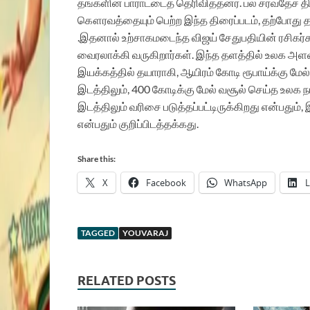
தங்களின் பாராட்டைத் தெரிவித்தனர்.
பல சர்வதேச தி
கௌரவத்தையும் பெற்ற இந்த திரைப்படம், தற்போது தன
.இதனால் உற்சாகமடைந்த விஜய் சேதுபதியின் ரசி
வைரலாக்கி வருகிறார்கள். இந்த தளத்தில் உலக அளவ
இயக்கத்தில் தயாராகி, ஆயிரம் கோடி ரூபாய்க்கு மேல்
இடத்திலும், 400 கோடிக்கு மேல் வசூல் செய்த உலக 
இடத்திலும் வரிசை படுத்தப்பட்டிருக்கிறது என்பதும், இத
என்பதும் குறிப்பிடத்தக்கது.
Share this:
X
Facebook
WhatsApp
L
TAGGED
YOUVARAJ
RELATED POSTS