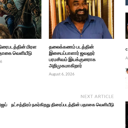
திரைபடத்தின் மிரள
தலைக்கணம் படத்தின்
c
பதாகை வெளியீடு
இசையப்பாளார் ஜவஹர்
A
பரமசிவம் இயக்குனராக
26
அறிமுகமாகிறார்
August 6, 2026
NEXT ARTICLE
ிஜய்
நட்சத்திரம் நகர்கிறது திரைப்படத்தின் பதாகை வெளியீடு