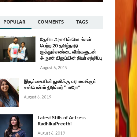
POPULAR
COMMENTS
TAGS
தேசிய அளவில் மெடல்கள்
பெற்ற 20 தமிழ்நாடு
குத்துச்சண்டை வீரர்களுடன்
அருண் விஜய்யின் திடீர் சந்திப்பு
August 6, 2019
இருக்கையின் நுனிக்கு வர வைக்கும்
சஸ்பென்ஸ் திரில்லர் “யாரோ”
August 6, 2019
Latest Stills of Actress
RadhikaPreethi
August 6, 2019