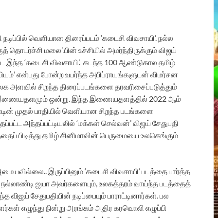
நடிப்பில் வெளியான திரைப்படம் ‘கடைசி விவசாயி’. நல்ல
த் தொடர்ச்சி மலை’யின் உச்சியில் அமர்ந்திருக்கும் விஜய்
ூட இந்த ‘கடைசி விவசாயி’. கடந்த 100 ஆண்டுகால தமிழ்
வியம்’ என்பது போன்ற உயர்ந்த அபிப்ராயங்களுடன் விமர்சன
 உலக அளவில் சிறந்த திரைப்படங்களை தரவரிசைப்படுத்தும்
இணையதளமும் ஒன்று. இந்த இணையதளத்தில் 2022 ஆம்
ின் முதல் பாதியில் வெளியான சிறந்த படங்களை
தப்பட்ட அந்தப்பட்டியலில் ‘மக்கள் செல்வன்’ விஜய் சேதுபதி
்தைப் பிடித்து தமிழ் சினிமாவின் பெருமையை உலகெங்கும்
 அமையவில்லை..
இருப்பினும் ‘கடைசி விவசாயி’ படத்தை பார்த்த
நல்லாண்டி ஐயா அவர்களையும், உலகத்தரம் வாய்ந்த படத்தைத்
்ந்த
விஜய் சேதுபதியின் நடிப்பையும் பாராட்டினார்கள். பல
்கள் எழுந்து நின்று அரங்கம் அதிர கரவொலி எழுப்பி