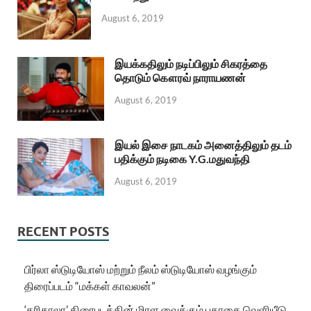
August 6, 2019
இயக்கதிலும் நடிப்பிலும் சிகரத்தை
தொடும் கௌரவ் நாராயணன்
August 6, 2019
இயல் இசை நாடகம் அனைத்திலும் தடம்
பதிக்கும் நடிகை Y.G.மதுவந்தி
August 6, 2019
RECENT POSTS
பிர்லா ஸ்டுடியோஸ் மற்றும் நீலம் ஸ்டுடியோஸ் வழங்கும்
திரைப்படம் “மக்கள் காவலன்”
‘கரிகாலா’ திரைபடத்தின் மிரள வைக்கும் பதாகை வெளியீடு