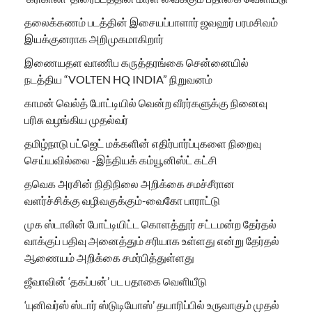
தலைக்கணம் படத்தின் இசையப்பாளார் ஜவஹர் பரமசிவம்
இயக்குனராக அறிமுகமாகிறார்
இணையதள வாணிப கருத்தரங்கை சென்னையில்
நடத்திய “VOLTEN HQ INDIA” நிறுவனம்
காமன் வெல்த் போட்டியில் வென்ற வீரர்களுக்கு நினைவு
பரிசு வழங்கிய முதல்வர்
தமிழ்நாடு பட்ஜெட் மக்களின் எதிர்பார்ப்புகளை நிறைவு
செய்யவில்லை -இந்தியக் கம்யூனிஸ்ட் கட்சி
தவெக அரசின் நிதிநிலை அறிக்கை சமச்சீரான
வளர்ச்சிக்கு வழிவகுக்கும்-வைகோ பாராட்டு
முக ஸ்டாலின் போட்டியிட்ட கொளத்தூர் சட்டமன்ற தேர்தல்
வாக்குப் பதிவு அனைத்தும் சரியாக உள்ளது என்று தேர்தல்
ஆணையம் அறிக்கை சமர்பித்துள்ளது
ஜீவாவின் ‘தகப்பன்’ பட பதாகை வெளியீடு
‘யுனிவர்ஸ் ஸ்டார் ஸ்டுடியோஸ்’ தயாரிப்பில் உருவாகும் முதல்