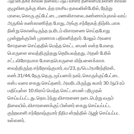
ஆர்.கே.நகர் காவல் நிலைய ஆய் வாளர் தலைமையிலான காவல்
குழுவினருக்கு கிடைத்த ரகசிய தகவலின்பேரில், நேற்று
மாலை, கொரு குப்பேட்டை, மணலிசாலை, சுண்ணாம்புகால் வாய்
அருகில் கண்காணித்த போது, அங்கு சந்தேகத் திற்கிடமாக
நின்று கொண்டிருந்த நபரிடம் விசாரணை செய்தபோது
முன்னுக்குபின் முரணாக பதிலளித்தார். மேலும் அவரை
சோதனை செய்ததில் மெத்த கெட்ட மைன் என்ற போதை
பொருளை வைத்திருந்தது தெரியவந்தது. அதன் பேரில்
சட்டவிரோதமாக போதைபொருளை விற்பனைக்காக
வைத்திருந்த சந்தோஷ்குமார், வ/23, த/பெ.அமரேந்திரன்,
எண்.31/44, நேரு தெரு, மூப்பனார் நகர், கொருக்குப்பேட்டை
என்ப வரை கைது செய்தனர். அவரிடமிருந்து சுமார் 30 ஆயி ரம்
மதிப்புள்ள 10 கிராம் மெத்த கெட்டமைன் பறிமுதல்
செய்யப்பட்டது. தொடர்ந்து விசாரணை நடைபெற்று வரும்
நிலையில், விசாரணைக்குப் பின்னர் கைது செய்யப்பட்ட
குற்றவாளி சந்தோஷ்குமார் நீதிம ன்றத்தில் ஆஜர் செய்யப்பட
உள்ளனர்.