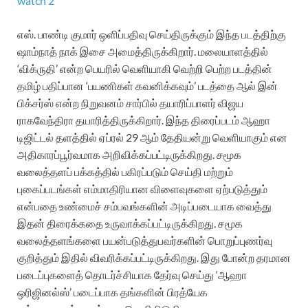
watch 2
எஸ். பாண்டி குமார் ஒளிப்பதிவு செய்திருக்கும் இந்த படத்திற்கு
ஷாம்நாத் நாக் இசை அமைத்திருக்கிறார். மலையாளத்தில்
‘விக்ருதி’ என்ற பெயரில் வெளியாகி வெற்றி பெற்ற படத்தின்
தமிழ் பதிப்பான ‘பயணிகள் கவனிக்கவும்’ படத்தை ஆல் இன்
பிக்சர்ஸ் என்ற நிறுவனம் சார்பில் தயாரிப்பாளர் விஜய
ராகவேந்திரா தயாரித்திருக்கிறார். இந்த திரைப்படம் ஆஹா
டிஜிட்டல் தளத்தில் ஏப்ரல் 29 ஆம் தேதியன்று வெளியாகும் என
அதிகாரப்பூர்வமாக அறிவிக்கப்பட்டிருக்கிறது.
சமூக
வலைத்தளப் பக்கத்தில் பகிரப்படும் செய்தி மற்றும்
புகைப்படங்கள் எம்மாதிரியான விளைவுகளை ஏற்படுத்தும்
என்பதை உண்மைச் சம்பவங்களின் அடிப்படையாக வைத்து
இதன் திரைக்கதை உருவாக்கப்பட்டிருக்கிறது. சமூக
வலைத்தளங்களை பயன்படுத்துபவர்களின் பொறுப்புணர்வு
குறித்தும் இதில் விவரிக்கப்பட்டிருக்கிறது. இது போன்ற தரமான
படைப்புகளைத் தொடர்ச்சியாக தேர்வு செய்து ‘ஆஹா
ஒரிஜினல்ஸ்’ படைப்பாக தங்களின் பிரத்யேக