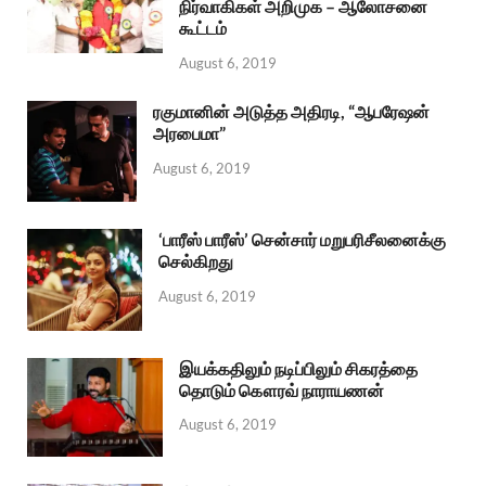
நிர்வாகிகள் அறிமுக – ஆலோசனை
கூட்டம்
August 6, 2019
ரகுமானின் அடுத்த அதிரடி, “ஆபரேஷன்
அரபைமா”
August 6, 2019
‘பாரீஸ் பாரீஸ்’ சென்சார் மறுபரிசீலனைக்கு
செல்கிறது
August 6, 2019
இயக்கதிலும் நடிப்பிலும் சிகரத்தை
தொடும் கௌரவ் நாராயணன்
August 6, 2019