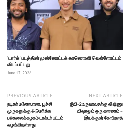
‘டார்க்’ படத்தின் முன்னோட்டக் காணொளி வெள்ளோட்டம்
விடப்பட்டது
June 17, 2026
PREVIOUS ARTICLE
NEXT ARTICLE
நடிகர் மனோபாலா, பூச்சி
ஜீவி-2 உருவாவதற்கு விஷ்ணு
முருகனுக்கு அமெரிக்க
விஷாலும் ஒரு காரணம் –
பல்கலைக்கழகம் டாக்டர் பட்டம்
இயக்குநர் கோபிநாத்
வழங்கியுள்ளது