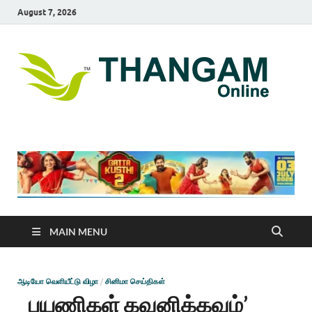
August 7, 2026
T
online
news
On
portal
MAIN MENU
ஆடியோ வெளியீட்டு விழா
/
சினிமா செய்திகள்
பயணிகள் கவனிக்கவும்’