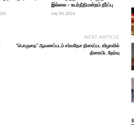
இல்லை – உயர்நீதிமன்றம் தீர்ப்பு
2025
July 20, 2024
NEXT ARTICLE
ா
“பொருநை” ஆவணப்படம் சர்வதேச திரைப்பட விழாவில்
திரையிட தேர்வு