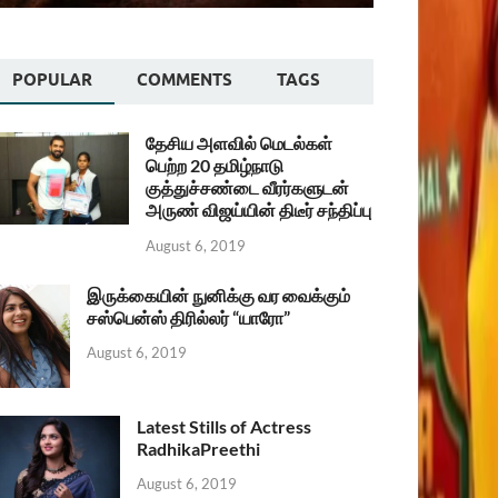
POPULAR
COMMENTS
TAGS
தேசிய அளவில் மெடல்கள்
பெற்ற 20 தமிழ்நாடு
குத்துச்சண்டை வீரர்களுடன்
அருண் விஜய்யின் திடீர் சந்திப்பு
August 6, 2019
இருக்கையின் நுனிக்கு வர வைக்கும்
சஸ்பென்ஸ் திரில்லர் “யாரோ”
August 6, 2019
Latest Stills of Actress
RadhikaPreethi
August 6, 2019