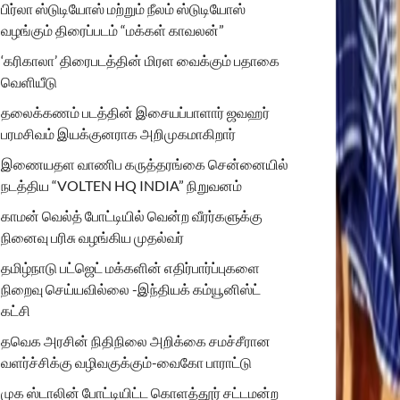
பிர்லா ஸ்டுடியோஸ் மற்றும் நீலம் ஸ்டுடியோஸ்
வழங்கும் திரைப்படம் “மக்கள் காவலன்”
‘கரிகாலா’ திரைபடத்தின் மிரள வைக்கும் பதாகை
வெளியீடு
தலைக்கணம் படத்தின் இசையப்பாளார் ஜவஹர்
பரமசிவம் இயக்குனராக அறிமுகமாகிறார்
இணையதள வாணிப கருத்தரங்கை சென்னையில்
நடத்திய “VOLTEN HQ INDIA” நிறுவனம்
காமன் வெல்த் போட்டியில் வென்ற வீரர்களுக்கு
நினைவு பரிசு வழங்கிய முதல்வர்
தமிழ்நாடு பட்ஜெட் மக்களின் எதிர்பார்ப்புகளை
நிறைவு செய்யவில்லை -இந்தியக் கம்யூனிஸ்ட்
கட்சி
தவெக அரசின் நிதிநிலை அறிக்கை சமச்சீரான
வளர்ச்சிக்கு வழிவகுக்கும்-வைகோ பாராட்டு
முக ஸ்டாலின் போட்டியிட்ட கொளத்தூர் சட்டமன்ற