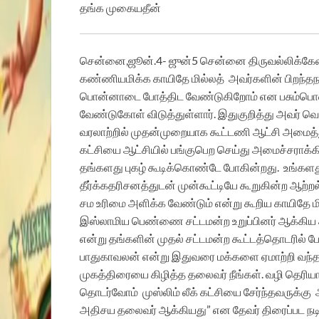
தங்க முகையதீன்
சென்னை,ஜூன்.4- ஜுன்5 சென்னை திருவல்லிக்கேண
கண்ணியமிக்க காயிதே மில்லத்
அவர்களின் பிறந்தந
பொன்னாடை போத்திட வேண்டுகிறோம் என பசும்பொன் மு
வேண்டுகோள் விடுத்துள்ளார். இதுகுறித்து அவர் வெ
வரலாற்றில் முதன்முறையாக கூட்டணி ஆட்சி அமைத்து
கட்சியை ஆட்சியில் பங்குபெற செய்து அமைச்சராக்கி 
தங்களது புகழ் கூடிக்கொண்டே போகின்றது.
உங்களத
தீர்க்கதரிசனத்துடன் முன்கூட்டியே கூறுகின்ற ஆற்றல
சம உரிமை அளிக்க வேண்டும் என்று கூறிய காயிதே ம
இஸ்லாமிய பெண்ணை சட்டமன்ற உறுப்பினர் ஆக்கிய 
என்று தங்களின் முதல் சட்டமன்ற கூட்டத்தொடரில் ப
பாதுகாவலன் என்று இதுவரை மக்களை ஏமாற்றி வந்தவ
முகத்திரையை கிழித்த தலைவர் நீங்கள். வழி தெரியா
தொடர்வோம்
முஸ்லிம் லீக் கட்சியை சேர்ந்தவருக்கு
அதிசய தலைவர் ஆக்கியது” என தேவர் திரைப்பட நடிகர