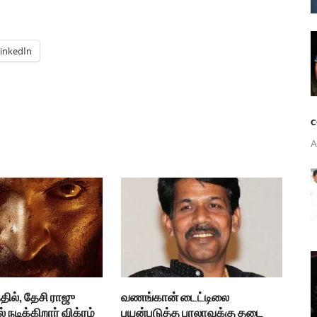
inkedIn
c
A
தில், தேசி ராஜு
வணங்கான் டைட்டிலை
் நடிக்கிறார் விக்ரம்
பயன்படுத்த பாலாவுக்கு தடை