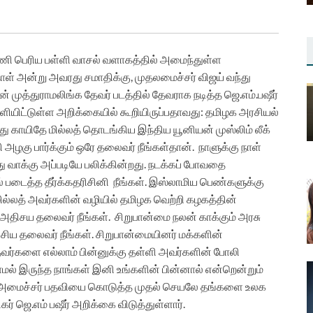
ி பெரிய பள்ளி வாசல் வளாகத்தில் அமைந்துள்ள
ாள் அன்று அவரது சமாதிக்கு, முதலமைச்சர் விஜய் வந்து
த்துராமலிங்க தேவர் படத்தில் தேவராக நடித்த ஜெ.எம்.பஷீர்
ளியிட்டுள்ள அறிக்கையில் கூறியிருப்பதாவது: தமிழக அரசியல்
 காயிதே மில்லத் தொடங்கிய இந்திய யூனியன் முஸ்லிம் லீக்
அழகு பார்க்கும் ஒரே தலைவர் நீங்கள்தான்.
நாளுக்கு நாள்
ு வாக்கு அப்படியே பலிக்கின்றது. நடக்கப் போவதை
் படைத்த தீர்க்கதரிசினி
நீங்கள்.
இஸ்லாமிய பெண்களுக்கு
ில்லத் அவர்களின் வழியில் தமிழக வெற்றி கழகத்தின்
அதிசய தலைவர் நீங்கள்.
சிறுபான்மை நலன் காக்கும் அரசு
ேசிய தலைவர் நீங்கள். சிறுபான்மையினர் மக்களின்
ர்களை எல்லாம் பின்னுக்கு தள்ளி அவர்களின் போலி
மல் இருந்த நாங்கள் இனி உங்களின் பின்னால் என்றென்றும்
அமைச்சர் பதவியை கொடுத்த முதல் செயலே தங்களை உலக
் ஜெ.எம் பஷீர் அறிக்கை விடுத்துள்ளார்.