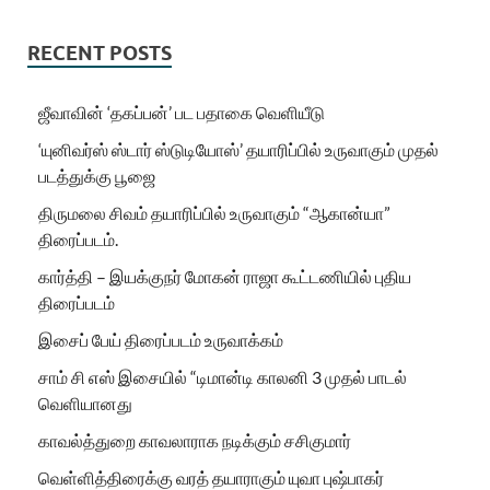
RECENT POSTS
ஜீவாவின் ‘தகப்பன்’ பட பதாகை வெளியீடு
‘யுனிவர்ஸ் ஸ்டார் ஸ்டுடியோஸ்’ தயாரிப்பில் உருவாகும் முதல்
படத்துக்கு பூஜை
திருமலை சிவம் தயாரிப்பில் உருவாகும் “ஆகான்யா”
திரைப்படம்.
கார்த்தி – இயக்குநர் மோகன் ராஜா கூட்டணியில் புதிய
திரைப்படம்
இசைப் பேய் திரைப்படம் உருவாக்கம்
சாம் சி எஸ் இசையில் “டிமான்டி காலனி 3 முதல் பாடல்
வெளியானது
காவல்த்துறை காவலாராக நடிக்கும் சசிகுமார்
வெள்ளித்திரைக்கு வரத் தயாராகும் யுவா புஷ்பாகர்