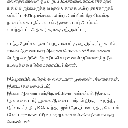
களைதல்
,
காவலர்
குடியிருப்பு
வேண்டுதல்
,
காவலர்
சேமநல
நிதியிலிருந்
து
மருத்துவ
உதவி
தொகை
பெற்று
தர
கோருதல்
உள்ளிட்ட
40
1
மனுக்களை
பெற்று
அவற்றின்
மீது
விரைந்து
நடவடிக்கை
எடுக்க
காவல்
ஆணையாளர்
அவர்கள்
சம்பந்தப்பட்ட
அதிகாரிகளுக்கு
உத்தரவிட்டார்
.
கடந்த
2
நாட்கள்
நடை
பெற்ற
காவலர்
குறை
தீரக்கும்
முகாமில்
,
காவல்
ஆணையாளர்
அவரகள்
மொத்தம்
65
8
மனுக்களை
பெற்று
அவற்றின்
மீது
உரிய
விசாரணை
மேற்கொண்டு
துரித
நடவடிக்கை
எடுக்க
உத்தரவிட்டுள்ளார்
.
இம்முகாமில்
,
கூடுதல்
ஆணையாளர்
முனைவர்
J.லோகநாதன்
,
இ.கா.ப
(
தலைமையிடம்
),
இணைஆணையாளர்
திருமதி.B.சாமூண்டீஸ்வரி
,
இ.கா.ப
.,
(
தலைமையிடம்
),
துணை
ஆணையாளர்கள்
திரு.
ராமமூரத்தி
,
(
நிர்வாகம்
),
திரு.K.சௌந்தராஜன்
(
ஆயுதப்படை
),
திரு.கோபால்
(
மோட்டார்
வாகனப்பிரிவு
)
மற்றும்
காவல்
அதிகாரிகள்
கலந்து
கொண்டனர்
.