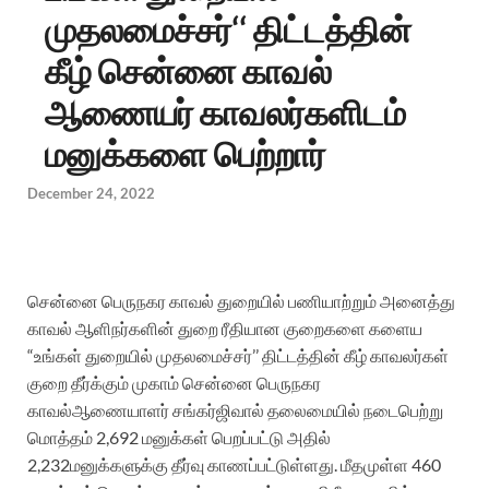
முதலமைச்சர்‘‘ திட்டத்தின்
கீழ் சென்னை காவல்
ஆணையர் காவலர்களிடம்
மனுக்களை பெற்றார்
December 24, 2022
சென்னை
பெருநகர
காவல்
துறையில்
பணியாற்றும்
அனைத்து
காவல்
ஆளிநர்க
ளின்
துறை
ரீதியான
குறைகளை
களைய
“
உங்கள்
துறையில்
முதலமைச்சர்
’’
திட்டத்தின்
கீழ்
காவலர்கள்
குறை
தீர்க்கும்
முகாம்
சென்னை
பெருநகர
காவல்
ஆணையாளர்
சங்கர்ஜிவால்
தலைமையில்
நடைபெற்று
மொத்தம்
2,692
மனுக்கள்
பெறப்பட்டு
அதில்
2,232
மனுக்களுக்கு
தீர்வு
காணப்பட்டுள்ளது
.
மீதமுள்ள
460