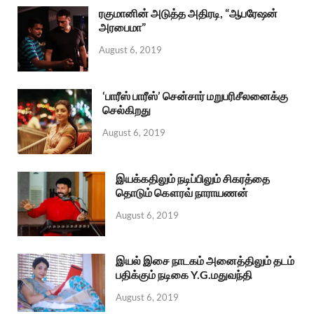
ரகுமானின் அடுத்த அதிரடி, “ஆபரேஷன்
அரபைமா”
August 6, 2019
‘பாரீஸ் பாரீஸ்’ சென்சார் மறுபரிசீலனைக்கு
செல்கிறது
August 6, 2019
இயக்கதிலும் நடிப்பிலும் சிகரத்தை
தொடும் கௌரவ் நாராயணன்
August 6, 2019
இயல் இசை நாடகம் அனைத்திலும் தடம்
பதிக்கும் நடிகை Y.G.மதுவந்தி
August 6, 2019