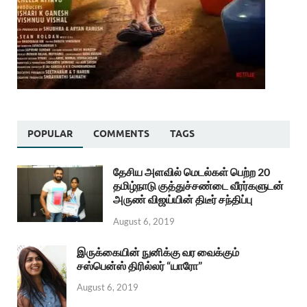
POPULAR
COMMENTS
TAGS
தேசிய அளவில் மெடல்கள் பெற்ற 20
தமிழ்நாடு குத்துச்சண்டை வீரர்களுடன்
அருண் விஜய்யின் திடீர் சந்திப்பு
August 6, 2019
இருக்கையின் நுனிக்கு வர வைக்கும்
சஸ்பென்ஸ் திரில்லர் “யாரோ”
August 6, 2019