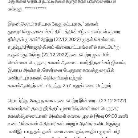
மனுக்கள்
தொடர்
நடவடிக்கைகளுக்காக
பரிசீலனையில்
உள்ளது
.
************
இதன்
தொடர்ச்சியாக
3வது
கட்டமாக
,
“
உங்கள்
துறையில்
முதலமைச்சர்
திட்டத்தின்
கீழ்
காவலர்கள்
குறை
தீர்க்கும்
முகா
ம்
’’
நேற்று
(22.12.2022)
முதல்
சென்னை
,
எழும்பூர்
,
இராஜரத்தினம்
விளையாட்டரங்களில்
நடைபெற்று
வருகிறது
.
நேற்று
(22.12.2022)
நடைபெற்ற
முகாமில்
,
சென்னை
பெருநகர
காவல்
ஆணையாளர்
திரு.சங்கர்
ஜிவால்
,
இ.கா.ப
அவர்கள்
,
சென்னை
பெருநகர
காவல்
துறையில்
பணிபுரியும்
காவல்
அதிகாரிகள்
மற்றும்
காவல்
ஆளிநர்களிடமிருந்து
257
மனுக்களை
பெற்றார்
.
தொடர்ந்து
2வது
நாளாக
நடைபெற்ற
இன்றைய
(23.12.2022)
காவலர்கள்
குறை
தீர்க்கும்
முகாமில்
,
சென்னை
பெருநகர
காவல்
ஆணையாளர்
அவர்கள்
காலை
முதல்
இரவு
09.00
மணி
வரையில்
காவல்
அதிகாரிகள்
மற்றும்
ஆளிநர்களிடமிருந்து
பணி
இடமாறுதல்
,
தண்டனை
களைதல்
,
ஊதிய
முரண்பாடு