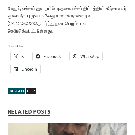
மேலும்
,
உங்கள்
துறையில்
முதலமைச்சர்
திட்டத்தின்
கீழ்
காவலர்
குறை
தீர்
ப்பு
முகாம்
3வது
நாளாக
நாளையும்
(2
4
.12.2022)
தொடர்ந்து
நடைபெறும்
என
தெரிவிக்கப்ப
ட்டுள்ளது
.
Share this:
X
Facebook
WhatsApp
LinkedIn
TAGGED
COP
RELATED POSTS