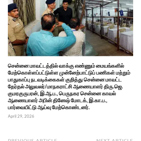
சென்னை மாவட்டத்தில் வாக்கு எண்ணும் மையங்களில்
மேற்கொள்ளப்பட்டுள்ள முன்னேற்பாட்டுப் பணிகள் மற்றும்
பாதுகாப்பு நடவடிக்கைகள் குறித்து சென்னை மாவட்ட
தேர்தல் அலுவலர்/மாநகராட்சி ஆணையாளர் திரு.ஜெ.
குமரகுருபரன், இ.ஆ.ப., பெருநகர சென்னை காவல்
ஆணையாளர் அபின் தினேஷ் மோடக், இ.கா.ப.,
பார்வையிட்டு ஆய்வு மேற்கொண்டனர்.
April 29, 2026
PREVIOUS ARTICLE
NEXT ARTICLE