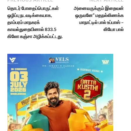
தொடர் போதைப்பொருட்கள்
அனைவருக்கும் இறைவன்
ஒழிப்பு நடவடிக்கையாக,
ஒருவனே” மதநல்லிணக்க
தாம்பரம் மாநகரக்
மாநாட்டில் பால் உப்பாஸ் –
காவல்துறையினால் 833.5
லியோ பால்
கிலோ கஞ்சா அழிக்கப்பட்டது.