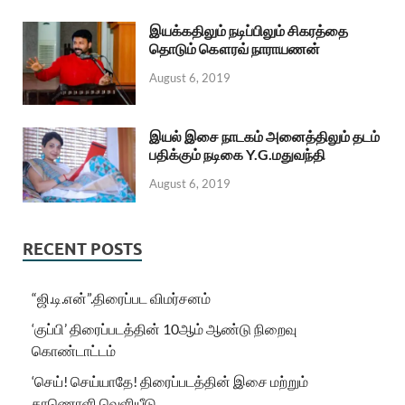
இயக்கதிலும் நடிப்பிலும் சிகரத்தை
தொடும் கௌரவ் நாராயணன்
August 6, 2019
இயல் இசை நாடகம் அனைத்திலும் தடம்
பதிக்கும் நடிகை Y.G.மதுவந்தி
August 6, 2019
RECENT POSTS
“ஜி.டி.என்”.திரைப்பட விமர்சனம்
‘குப்பி’ திரைப்படத்தின் 10ஆம் ஆண்டு நிறைவு
கொண்டாட்டம்
‘செய்! செய்யாதே! திரைப்படத்தின் இசை மற்றும்
காணொளி வெளியீடு