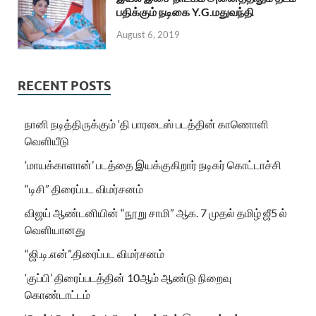
பதிக்கும் நடிகை Y.G.மதுவந்தி
August 6, 2019
RECENT POSTS
நானி நடித்திருக்கும் ‘தி பாரடைஸ் படத்தின் காணொளி
வெளியீடு
‘மாயக்காளான்’ படத்தை இயக்குகிறார் நடிகர் கொட்டாச்சி
“டிசி” திரைப்பட விமர்சனம்
விஜய் ஆண்டனியின் “நூறு சாமி” ஆக. 7 முதல் தமிழ் ஜீ5 ல்
வெளியானது
“ஜி.டி.என்”.திரைப்பட விமர்சனம்
‘குப்பி’ திரைப்படத்தின் 10ஆம் ஆண்டு நிறைவு
கொண்டாட்டம்