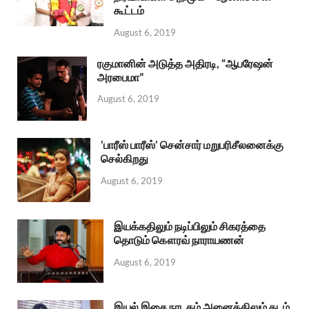
கூட்டம்
August 6, 2019
ரகுமானின் அடுத்த அதிரடி, “ஆபரேஷன்
அரபைமா”
August 6, 2019
‘பாரீஸ் பாரீஸ்’ சென்சார் மறுபரிசீலனைக்கு
செல்கிறது
August 6, 2019
இயக்கதிலும் நடிப்பிலும் சிகரத்தை
தொடும் கௌரவ் நாராயணன்
August 6, 2019
இயல் இசை நாடகம் அனைத்திலும் தடம்