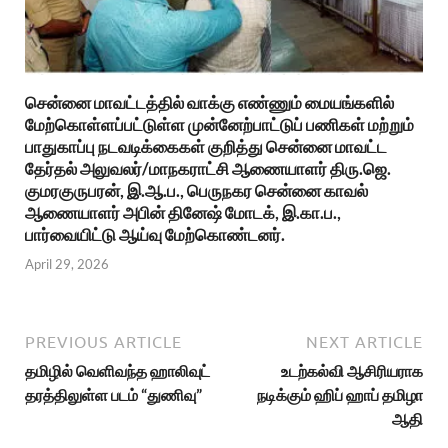
சென்னை மாவட்டத்தில் வாக்கு எண்ணும் மையங்களில்
மேற்கொள்ளப்பட்டுள்ள முன்னேற்பாட்டுப் பணிகள் மற்றும்
பாதுகாப்பு நடவடிக்கைகள் குறித்து சென்னை மாவட்ட
தேர்தல் அலுவலர்/மாநகராட்சி ஆணையாளர் திரு.ஜெ.
குமரகுருபரன், இ.ஆ.ப., பெருநகர சென்னை காவல்
ஆணையாளர் அபின் தினேஷ் மோடக், இ.கா.ப.,
பார்வையிட்டு ஆய்வு மேற்கொண்டனர்.
April 29, 2026
PREVIOUS ARTICLE
NEXT ARTICLE
தமிழில் வெளிவந்த ஹாலிவுட்
உடற்கல்வி ஆசிரியராக
தரத்திலுள்ள படம் “துணிவு”
நடிக்கும் ஹிப் ஹாப் தமிழா
ஆதி