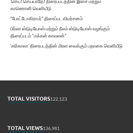
‘செய்! செய்யாதே! திரைப்படத்தின் இசை மற்றும்
காணொளி வெளியீடு
“போட்டோகிராபர்” திரைப்பட விமர்சனம்
பிர்லா ஸ்டுடியோஸ் மற்றும் நீலம் ஸ்டுடியோஸ் வழங்கும்
திரைப்படம் “மக்கள் காவலன்”
‘கரிகாலா’ திரைபடத்தின் மிரள வைக்கும் பதாகை வெளியீடு
TOTAL VISITORS
122,123
TOTAL VIEWS
136,981