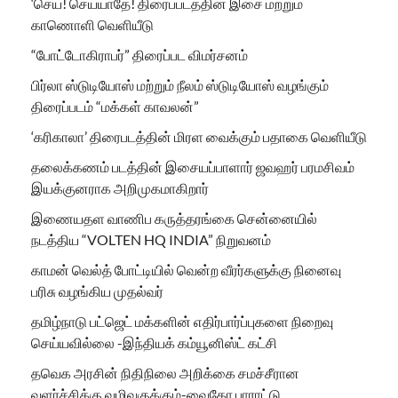
‘செய்! செய்யாதே! திரைப்படத்தின் இசை மற்றும்
காணொளி வெளியீடு
“போட்டோகிராபர்” திரைப்பட விமர்சனம்
பிர்லா ஸ்டுடியோஸ் மற்றும் நீலம் ஸ்டுடியோஸ் வழங்கும்
திரைப்படம் “மக்கள் காவலன்”
‘கரிகாலா’ திரைபடத்தின் மிரள வைக்கும் பதாகை வெளியீடு
தலைக்கணம் படத்தின் இசையப்பாளார் ஜவஹர் பரமசிவம்
இயக்குனராக அறிமுகமாகிறார்
இணையதள வாணிப கருத்தரங்கை சென்னையில்
நடத்திய “VOLTEN HQ INDIA” நிறுவனம்
காமன் வெல்த் போட்டியில் வென்ற வீரர்களுக்கு நினைவு
பரிசு வழங்கிய முதல்வர்
தமிழ்நாடு பட்ஜெட் மக்களின் எதிர்பார்ப்புகளை நிறைவு
செய்யவில்லை -இந்தியக் கம்யூனிஸ்ட் கட்சி
தவெக அரசின் நிதிநிலை அறிக்கை சமச்சீரான
வளர்ச்சிக்கு வழிவகுக்கும்-வைகோ பாராட்டு