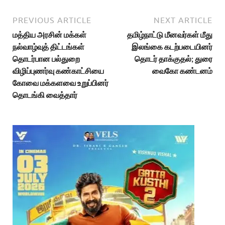
PREVIOUS ARTICLE
NEXT ARTICLE
மத்திய அரசின் மக்கள்
தமிழ்நாட்டு மீனவர்கள் மீது
நல்வாழ்வுத் திட்டங்கள்
இலங்கை கடற்படையினர்
தொடர்பான பல்துறை
தொடர் தாக்குதல்; துரை
விழிப்புணர்வு கண்காட்சியை
வைகோ கண்டனம்
கோவை மக்களவை உறுப்பினர்
தொடங்கி வைத்தார்