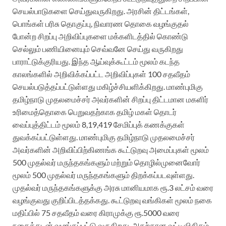
செயல்பாடுகளை செய்துவருகிறது. அரசின் திட்டங்கள்,
பொங்கள் பரிசு தொகுப்பு, நிவாரண தொகை வழங்குதல்
போன்ற சிறப்பு அறிவிப்புகளை மக்களிடத்தில் கொண்டு
செல்லும் பணியினையும் செவ்வனே செய்து வருகிறது
பாராட்டுக்குரியது. இந்த ஆய்வுக்கூட்டம் மூலம் கடந்த
காலங்களில் அறிவிக்கப்பட்ட அறிவிப்புகள் 100 சதவீதம்
செயல்படுத்தப்பட்டுள்ளது மகிழ்ச்சியளிக்கிறது. மாண்புமிகு
தமிழ்நாடு முதலமைச்சர் அவர்களின் சிறப்பு திட்டமான மகளிர்
உரிமைத்தொகை பெறுவதற்காக தமிழ் மகள் தொடர்
வைப்புத்திட்டம் மூலம் 8,19,419 சேமிப்புக் கணக்குகள்
துவக்கப்பட்டுள்ளது. மாண்புமிகு தமிழ்நாடு முதலமைச்சர்
அவர்களின் அறிவிப்பிற்கிணங்க கூட்டுறவு அமைப்புகள் மூலம்
500 முதல்வர் மருந்தகங்களும் மற்றும் தொழில்முனைவோர்
மூலம் 500 முதல்வர் மருந்தகங்களும் திறக்கப்படவுள்ளது.
முதல்வர் மருந்தகங்களுக்கு அரசு மானியமாக ரூ.3 லட்சம் வரை
வழங்குவது குறிப்பிடத்தக்கது. கூட்டுறவு வங்கிகள் மூலம் நகை
மதிப்பில் 75 சதவீதம் வரை கிராமுக்கு ரூ.5000 வரை
நகைக்கடன் வழங்கப்பட்டு வருகிறது. அதற்கான வட்டிவிகிதம்