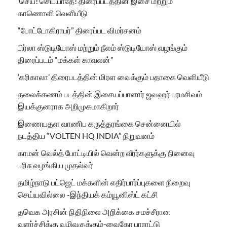
‘செய்! செய்யாதே! திரைப்படத்தின் இசை மற்றும்
காணொளி வெளியீடு
“போட்டோகிராபர்” திரைப்பட விமர்சனம்
பிர்லா ஸ்டுடியோஸ் மற்றும் நீலம் ஸ்டுடியோஸ் வழங்கும்
திரைப்படம் “மக்கள் காவலன்”
‘கரிகாலா’ திரைபடத்தின் மிரள வைக்கும் பதாகை வெளியீடு
தலைக்கணம் படத்தின் இசையப்பாளார் ஜவஹர் பரமசிவம்
இயக்குனராக அறிமுகமாகிறார்
இணையதள வாணிப கருத்தரங்கை சென்னையில்
நடத்திய “VOLTEN HQ INDIA” நிறுவனம்
காமன் வெல்த் போட்டியில் வென்ற வீரர்களுக்கு நினைவு
பரிசு வழங்கிய முதல்வர்
தமிழ்நாடு பட்ஜெட் மக்களின் எதிர்பார்ப்புகளை நிறைவு
செய்யவில்லை -இந்தியக் கம்யூனிஸ்ட் கட்சி
தவெக அரசின் நிதிநிலை அறிக்கை சமச்சீரான
வளர்ச்சிக்கு வழிவகுக்கும்-வைகோ பாராட்டு