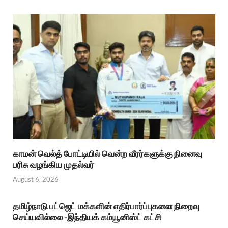
காமன் வெல்த் போட்டியில் வென்ற வீரர்களுக்கு நினைவு
பரிசு வழங்கிய முதல்வர்
August 6, 2026
தமிழ்நாடு பட்ஜெட் மக்களின் எதிர்பார்ப்புகளை நிறைவு
செய்யவில்லை -இந்தியக் கம்யூனிஸ்ட் கட்சி