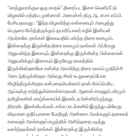
“காத்துவாக்குல ஒரு காதல்” திரைப்பட இசை வெளியீட்டு
விழாவில்
மத்திய முன்னாள்
அமைச்சர் திரு ஆ . ராசா எம்.பி.
பேசியதாவது :
“இந்த விழாவிற்கு என்னையும் அழைத்து
பெருமை சேர்த்திருக்கும் தயாரிப்பாளர் எழில் இனியன்
அவர்களே,
நாங்கள் இளவயதில் பார்த்த திரை உலகமும்,
இன்றைக்கு இருக்கிற திரை உலகமும் நாங்கள் அப்போது
அனுபவித்த இசையும், இன்றைக்கு இருக்கின்ற
பிள்ளைகள்
அனுபவிக்கும் இசையும் இருவேறு உலகத்தில்
இருக்கின்றனவோ என்கிற அளவிற்கு திரை உலகம் முதிர்ச்சி
அடைந்திருக்கிறதா அல்லது சிலர் கூறுவதைப்போல
சீரழிந்திருக்கிறதா என்பதையெல்லாம் நான் மிகப்பெரிய
ஆய்வுக்கு எடுத்துக்கொள்ளாதவன்.
ஆனால் காதலும், வீரமும்
தமிழர்களின் வாழ்க்கையில் இரண்டற பின்னியிருந்தது
திராவிட இலக்கியங்கள், சங்க பாடல்களில் இருந்து பல்வேறு
விதமான குறிப்புகளை பேரறிஞர் அண்ணா அவர்களும் தலைவர்
கலைஞர் அவர்களும் எழுத்தில் அளித்ததை படித்து
வளர்ந்தவர்கள் நாங்கள்.
இன்றைக்கு இருக்கின்ற