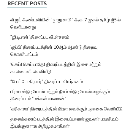
RECENT POSTS
விஜய் ஆண்டனியின் “நூறு சாமி” ஆக. 7 முதல் தமிழ் ஜீ5 ல்
வெளியானது
“ஜி.டி.என்”.திரைப்பட விமர்சனம்
‘குப்பி’ திரைப்படத்தின் 10ஆம் ஆண்டு நிறைவு
கொண்டாட்டம்
‘செய்! செய்யாதே! திரைப்படத்தின் இசை மற்றும்
காணொளி வெளியீடு
“போட்டோகிராபர்” திரைப்பட விமர்சனம்
பிர்லா ஸ்டுடியோஸ் மற்றும் நீலம் ஸ்டுடியோஸ் வழங்கும்
திரைப்படம் “மக்கள் காவலன்”
‘கரிகாலா’ திரைபடத்தின் மிரள வைக்கும் பதாகை வெளியீடு
தலைக்கணம் படத்தின் இசையப்பாளார் ஜவஹர் பரமசிவம்
இயக்குனராக அறிமுகமாகிறார்