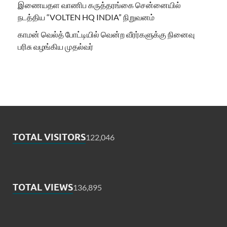
இணையதள வாணிப கருத்தரங்கை சென்னையில்
நடத்திய “VOLTEN HQ INDIA” நிறுவனம்
காமன் வெல்த் போட்டியில் வென்ற வீரர்களுக்கு நினைவு
பரிசு வழங்கிய முதல்வர்
TOTAL VISITORS
122,046
TOTAL VIEWS
136,895