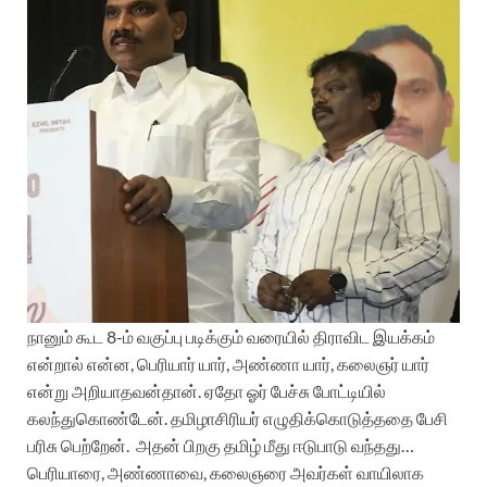
நானும் கூட 8-ம் வகுப்பு படிக்கும் வரையில் திராவிட இயக்கம்
என்றால் என்ன, பெரியார் யார், அண்ணா யார், கலைஞர் யார்
என்று அறியாதவன்தான். ஏதோ ஓர் பேச்சு போட்டியில்
கலந்துகொண்டேன். தமிழாசிரியர் எழுதிக்கொடுத்ததை பேசி
பரிசு பெற்றேன்.
அதன் பிறகு தமிழ் மீது ஈடுபாடு வந்தது…
பெரியாரை, அண்ணாவை, கலைஞரை அவர்கள் வாயிலாக