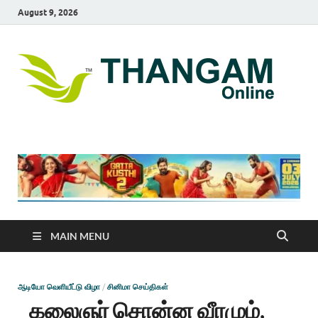
August 9, 2026
T
online
news
On
portal
MAIN MENU
ஆடியோ வெளியீட்டு விழா
/
சினிமா செய்திகள்
கலைஞர் சொன்ன வீரமும்,