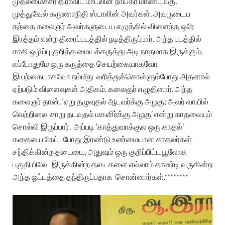
முதலமைச்சர் திராவிட மாடலின் நாயகர் மாண்புமிகு.
முத்துவேல் கருணாநிதி ஸ்டாலின் அவர்கள், அவருடைய
தந்தை கலைஞர் அவர்களுடைய எழுத்தில் விளைந்த ஒரே
இரத்தம் என்ற திரைப்படத்தில் நடித்திருப்பார். அந்த படத்தில்
சாதி ஒழிப்பு குறித்த மையக்கருத்து அடி நாதமாக இருக்கும்.
எப்போதுமே ஒரு கருத்தை செயற்கையாகவோ
இயற்கையாகவோ நம்மீது
வரித்துக்கொள்ளும்போது அதனால்
ஏற்படும் விளைவுகள் அதிகம்.
கலைஞர் எழுதினார். அந்த
கலைஞர் தான், ‘ஏறு தழுவுதல் ஆடவர்க்கு அழகு; அவர் வாயில்
வெற்றிலை
சாறு தடவுதல் மகளிர்க்கு அழகு’ என்று காதலையும்
சொல்லி இருப்பார்.
அப்படி ‘காத்துவாக்குல ஒரு காதல்’
கதையை கேட்டபோது இரண்டு உண்மையான காதலர்கள்
சந்திக்கின்ற தடையை, அதுவும் ஒரு குறிப்பிட்ட பூலோக
பகுதியிலே
இருக்கின்ற தடைகளை எல்லாம் தாண்டி வருகின்ற
அந்த ஓட்டத்தை தந்திருப்பதாக
சொன்னார்கள்.********