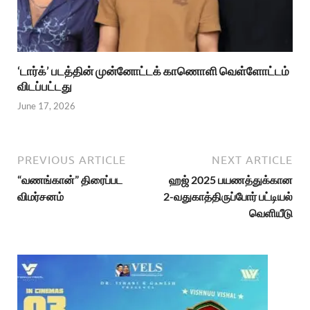
‘டார்க்’ படத்தின் முன்னோட்டக் காணொளி வெள்ளோட்டம்
விடப்பட்டது
June 17, 2026
PREVIOUS ARTICLE
NEXT ARTICLE
“வணங்கான்” திரைப்பட
ஹஜ் 2025 பயணத்துக்கான
விமர்சனம்
2-வதுகாத்திருப்போர் பட்டியல்
வெளியீடு