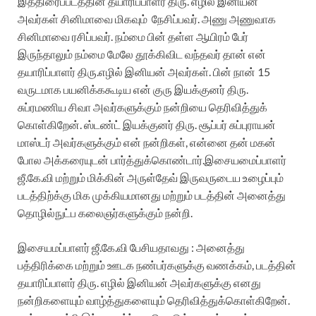
இத்திரைப்படத்தின் தயாரிப்பாளர் திரு. எழில் இனியன்
அவர்கள் சினிமாவை மிகவும்
நேசிப்பவர். அணு அணுவாக
சினிமாவை ரசிப்பவர். நம்மை பின் தள்ள ஆயிரம் பேர்
இருந்தாலும் நம்மை மேலே தூக்கிவிட வந்தவர் தான் என்
தயாரிப்பாளர் திரு.எழில் இனியன் அவர்கள். பின் நான் 15
வருடமாக பயனிக்ககூடிய என் குரு இயக்குனர் திரு.
சுப்ரமணிய சிவா அவர்களுக்கும் நன்றியை தெரிவித்துக்
கொள்கிறேன். ஸ்டண்ட் இயக்குனர் திரு. சூப்பர் சுப்புராயன்
மாஸ்டர் அவர்களுக்கும் என் நன்றிகள், என்னை தன் மகன்
போல அக்கரையுடன் பார்த்துக்கொண்டார்.இசையமைப்பாளர்
ஜீ.கே.வி மற்றும் மிக்கின் அருள்தேவ் இருவருடைய உழைப்பும்
படத்திற்க்கு மிக முக்கியமானது மற்றும் படத்தின் அனைத்து
தொழில்நுட்ப கலைஞர்களுக்கும் நன்றி.
இசையமப்பாளர் ஜீ.கே.வி பேசியதாவது :
அனைத்து
பத்திரிக்கை மற்றும் ஊடக நண்பர்களுக்கு வணக்கம், படத்தின்
தயாரிப்பாளர் திரு. எழில் இனியன் அவர்களுக்கு எனது
நன்றிகளையும் வாழ்த்துகளையும் தெரிவித்துக்கொள்கிறேன்.