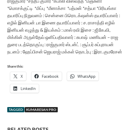
ராஜ்குமார்
*சந்தீப் குமார்
*கபாலி விஸ்வந்த்
*மஞ்சுளா
*மொசக்குட்டி
*மிப்பு
*மீனாக்சா
*பத்மன்
*சத்யா
*பிரியங்கா
தயாரிப்பு நிறுவனம் : சென்னை பிரொடக்‌ஷன்ஸ்
தயாரிப்பாளர் :
எழில் இனியன் .பா
இணை தயாரிப்பாளர் : ச. ராசாத்தி எழில்
இனியன்
எழுத்து & இயக்கம் : மாஸ் ரவி
இசை : ஜீ.கே.வி,
மிக்கின் அருள்தேவ்
ஒளிப்பதிவாளர் : சுபாஷ்
மணியன் – ராஜ
துரை
படத்தொகுப்பு : ராஜ்குமார்
ஸ்டன்ட் : சூப்பர் சுப்புராயன்
நடனம் : ஹேப்பிசன் ஜெயராஜ்
மக்கள் தொடர்பு : இரா. குமரேசன்
Share this:
X
Facebook
WhatsApp
LinkedIn
TAGGED
KUMARESAN PRO
RELATED POSTS