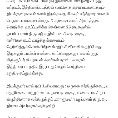
அவர்,
மிகவும் கஷ்டமான சூழ்நிலைகள் பலவற்றை கடந்து
வந்தவர். இத்திரைப்படத்தின் வாயிலாக கதாநாயகனாகவும்
இயக்குனராகவும் களம் இறங்குவது மிகவும் சந்தோஷமாகவும்
பெருமையாகவும் உள்ளது.
அதற்கான களம் அமைத்துக்
கொடுத்த
வாய்ப்பளித்த சென்னை பிரொடக்ஷன்ஸ்
தயாரிப்பாளர் திரு. எழில் இனியன் அவர்களுக்கு
நன்றிகளையும் வாழ்த்துக்களையும்
தெரிவித்துக்கொள்கிறேன்.மேலும் சினிமாவில் தற்ப்போது
இருக்கும் மாடர்ன் சண்டை காட்சிகளுக்கு எல்லாம் குரு
திரு.சூப்பர் சுப்புராயன் அவர்கள் தான் .
அவரும்
இத்திரைப்படத்தில் இருப்பது மேலும் வெற்றியை
உறுதி செய்து உள்ளது.
இயக்குனர் மாஸ் ரவி பேசியதாவது :
வருகை தந்திருக்ககூடிய
பத்திரிக்கை மற்றும் ஊடக நண்பர்களுக்கு வணக்கம்.
சிறப்பு
விருந்தினராக வந்திருக்கும் பாராளுமன்ற உறுப்பினர் திரு. ஆ.
இராசா அவர்களுக்கும் நன்றி.