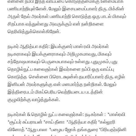
என்னை நம்பி இந்த வாய்ப்பை கொடுத்தமைக்கு உன்மையாக
பணியாற்றியுள்ளேன். மேலும் இசையமைப்பாளர் திரு. மிக்கின்
அருள் தேவ் அவர்கள் பணியாற்றி கொடுத்த ஒரு பாடல் மிகவும்
சிறப்பாக வந்துள்ளது அவருக்கும் என் நன்றிகளை
தெரிவித்துக்கொள்கிறேன்.
நடிகர் ஆதித்யா கதிர்:
இயக்குனர் மாஸ் ரவி அவர்கள்
நடிகராகவும் இயக்குனராகவும் அறிமுகமாவது, மிகவும்
சந்தோஷமாகவும் பெருமையாகவும் உள்ளது. புதுமுகம், புது
தொழில்நுட்ப கலைஞர்கள் இவர்களை நம்பி ஒரு வாய்ப்பு
கொடுத்த
சென்னை பிரொடக்ஷன்ஸ் தயாரிப்பாளர் திரு. எழில்
இனியன் அவர்களுக்கு என் மனமார்ந்த நன்றிகள். மேலும்
இத்திரைபடம் மிகப்பெரிய வெற்றியடைய படத்தின்
குழுவிற்க்கு வாழ்த்துக்கள்.
நடிகர்கள் & தொழில் நுட்ப கலைஞர்கள்:
நடிகர்கள் :
*மாஸ்ரவி
*சூப்பர் சுப்பராயன்
*சாய் தீனா
*ஆதித்யா கதிர்
*கல்லூரி
வினோத்
*ஆறு பாலா
*பழைய ஜோக் தங்கதுரை
*பிரியதர்ஷினி