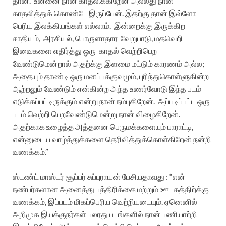
தான்.
உன்னை நான் காதலிக்கிறேன் அல்லது நான்
காதலித்துக் கொண்டே இருப்பேன். இதற்கு தான் இவ்ளோ
பெரிய இலக்கியங்கள் எல்லாம்.
இன்றைக்கு இருக்கிற
சாதியம்,
அரசியல், பொருளாதார
வேறுபாடு, மதவெறி
இவைகளை எதிர்த்து ஒரு
காதல் வெற்றிபெற
வேண்டுமென்றால் அதற்க்கு இளமை மட்டும் காரணம் அல்ல;
அதையும் தாண்டி ஒரு மனப்பக்குவமும், புரிந்துகொள்ளுகின்ற
ஆற்றலும் வேண்டும் என்கின்ற அந்த உணர்வோடு இந்த படம்
எடுக்கப்பட்டிருக்கும் என்று நான் நம்புகிறேன்.
அப்படிப்பட்ட ஒரு
படம் வெற்றி பெறவேண்டுமென்று நான் விழைகிறேன்.
அதற்காக உழைத்த அத்தனை பெருமக்களையும் பாராட்டி,
என்னுடைய வாழ்த்துக்களை தெரிவித்துக்கொள்கிறேன் நன்றி
வணக்கம்.”
ஸ்டண்ட் மாஸ்டர் சூப்பர் சுப்புராயன் பேசியதாவது :
“என்
நண்பர்களான அனைத்து பத்திரிக்கை மற்றும் ஊடகத்திற்க்கு
வணக்கம், இப்படம் மிகப்பெரிய வெற்றியடையும். ஏனெனில்
அறிமுக இயக்குநர்கள் பலரது படங்களில் நான் பணியாற்றி