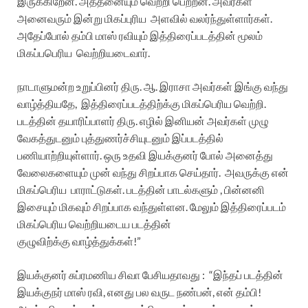
இருக்கிறேன். அத்தனையும் வெற்றி பெற்றன. அவர்கள்
அனைவரும் இன்று மிகப்புரிய
அளவில் வலர்ந்துள்ளார்கள்.
அதேப்போல் தம்பி மாஸ் ரவியும் இத்திரைப்படத்தின் மூலம்
மிகப்பபெரிய
வெற்றியடைவார்.
நாடாளுமன்ற உறுப்பினர் திரு. ஆ. இராசா அவர்கள் இங்கு வந்து
வாழ்த்தியதே,
இத்திரைப்படத்திற்க்கு மிகப்பெரிய வெற்றி.
படத்தின் தயாரிப்பாளர் திரு. எழில் இனியன் அவர்கள் முழு
வேகத்துடனும் புத்துணர்ச்சியுடனும் இப்படத்தில்
பணியாற்றியுள்ளார். ஒரு உதவி இயக்குனர் போல் அனைத்து
வேலைகளையும் முன் வந்து சிறப்பாக செய்தார்.
அவருக்கு என்
மிகப்பெரிய
பாராட்டுகள். படத்தின் பாடல்களும் , பின்னனி
இசையும் மிகவும் சிறப்பாக வந்துள்ளன. மேலும் இத்திரைப்படம்
மிகப்பெரிய வெற்றியடைய படத்தின்
குழுவிற்க்கு வாழ்த்துக்கள்!”
இயக்குனர் சுப்ரமணிய சிவா பேசியதாவது :
“இந்தப் படத்தின்
இயக்குநர் மாஸ் ரவி, எனது பல வருட நண்பன், என் தம்பி!