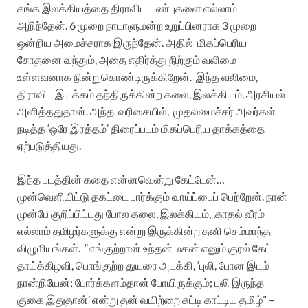
சங்க இலக்கியத்தை திராவிட
பண்புகளை எல்லாம்
அறிந்தேன். 6 முறை நாடாளுமன்ற உறுப்பினராக 3 முறை
ஒன்றிய அமைச்சராக இருந்தேன். அதில்
மிகப்பெரிய
சோதனை வந்தும், அதை எதிர்த்து நிற்கும் வலிமை
உள்ளவனாக நின்றுகொண்டிருக்கிறேன்.
இந்த வலிமை,
திராவிட இயக்கம் தந்திருக்கின்ற கலை, இலக்கியம், அரசியல்
அளித்ததுதான்.
அந்த
வரிசையில்,
முதலமைச்சர் அவர்கள்
நடித்த ‘ஒரே இரத்தம்’ திரைப்படம் மிகப்பெரிய தாக்கத்தை
ஏற்படுத்தியது.
இந்த படத்தின் கதை என்னவென்று கேட்டேன்…
முன்வெளியிட்டு தகட்டை பார்க்கும் வாய்ப்பைப் பெற்றேன். நான்
முன்பே குறிப்பிட்டது போல கலை, இலக்கியம், ,காதல் வீரம்
எல்லாம் தமிழர்களுக்கு என்று இருக்கின்ற தனி செம்மாந்த
விழுமியங்கள்.
“எங்குற்றான் உந்தன் மகன் எனும் குரல் கேட்ட
தாய்க்கிழவி, பொங்குற்ற துயரை அடக்கி, ‘புலி, போன இடம்
நான்றியேன்; போர்க்களம்தான் போயிருக்கும்; புலி இருந்த
குகை இதுதான்’ என்று தன் வயிற்றை சுட்டி காட்டிய தமிழ்” –