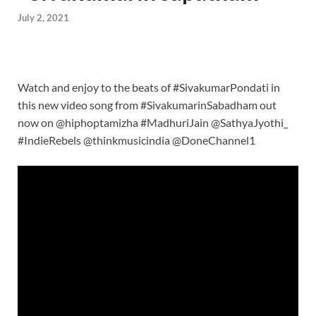
July 2, 2021
Watch and enjoy to the beats of #SivakumarPondati in
this new video song from #SivakumarinSabadham out
now on
@hiphoptamizha #MadhuriJain @SathyaJyothi_
#IndieRebels @thinkmusicindia @DoneChannel1