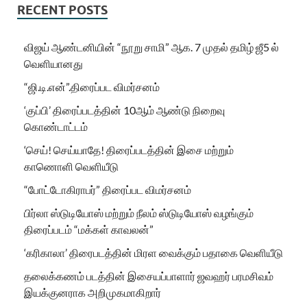
RECENT POSTS
விஜய் ஆண்டனியின் “நூறு சாமி” ஆக. 7 முதல் தமிழ் ஜீ5 ல்
வெளியானது
“ஜி.டி.என்”.திரைப்பட விமர்சனம்
‘குப்பி’ திரைப்படத்தின் 10ஆம் ஆண்டு நிறைவு
கொண்டாட்டம்
‘செய்! செய்யாதே! திரைப்படத்தின் இசை மற்றும்
காணொளி வெளியீடு
“போட்டோகிராபர்” திரைப்பட விமர்சனம்
பிர்லா ஸ்டுடியோஸ் மற்றும் நீலம் ஸ்டுடியோஸ் வழங்கும்
திரைப்படம் “மக்கள் காவலன்”
‘கரிகாலா’ திரைபடத்தின் மிரள வைக்கும் பதாகை வெளியீடு
தலைக்கணம் படத்தின் இசையப்பாளார் ஜவஹர் பரமசிவம்
இயக்குனராக அறிமுகமாகிறார்