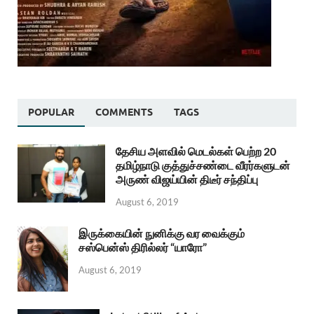
POPULAR
COMMENTS
TAGS
தேசிய அளவில் மெடல்கள் பெற்ற 20
தமிழ்நாடு குத்துச்சண்டை வீரர்களுடன்
அருண் விஜய்யின் திடீர் சந்திப்பு
August 6, 2019
இருக்கையின் நுனிக்கு வர வைக்கும்
சஸ்பென்ஸ் திரில்லர் “யாரோ”
August 6, 2019