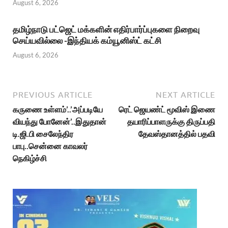
August 6, 2026
தமிழ்நாடு பட்ஜெட் மக்களின் எதிர்பார்ப்புகளை நிறைவு
செய்யவில்லை -இந்தியக் கம்யூனிஸ்ட் கட்சி
August 6, 2026
PREVIOUS ARTICLE
NEXT ARTICLE
கருணை உள்ளம்’..’அப்படியே
ரெட் ஜெயண்ட் மூவிஸ் இணை
வியந்து போனேன்’..இதுதான்
தயாரிப்பாளருக்கு திருப்பதி
டி.ஜி.பி சைலேந்திர
தேவஸ்தானத்தில் பதவி
பாபு..சென்னை காவலர்
நெகிழ்ச்சி