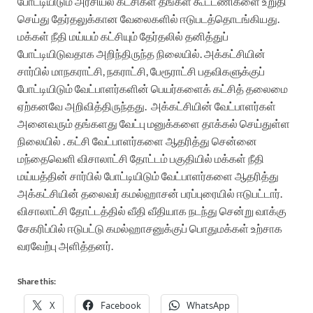
போட்டியிடும் அரசியல் கட்சிகள் தங்கள் கூட்டணிகளை உறுதி
செய்து தேர்தலுக்கான வேலைகளில் ஈடுபடத்தொடங்கியது.
மக்கள் நீதி மய்யம் கட்சியும் தேர்தலில் தனித்துப்
போட்டியிடுவதாக அறிந்திருந்த நிலையில். அக்கட்சியின்
சார்பில் மாநகராட்சி, நகராட்சி, பேரூராட்சி பதவிகளுக்குப்
போட்டியிடும் வேட்பாளர்களின் பெயர்களைக் கட்சித் தலைமை
ஏற்கனவே அறிவித்திருந்தது. அக்கட்சியின் வேட்பாளர்கள்
அனைவரும் தங்களது வேட்பு மனுக்களை தாக்கல் செய்துள்ள
நிலையில் . கட்சி வேட்பாளர்களை ஆதரித்து சென்னை
மந்தைவெளி விசாலாட்சி தோட்டம் பகுதியில் மக்கள் நீதி
மய்யத்தின் சார்பில் போட்டியிடும் வேட்பாளர்களை ஆதரித்து
அக்கட்சியின் தலைவர் கமல்ஹாசன் பரப்புரையில் ஈடுபட்டார்.
விசாலாட்சி தோட்டத்தில் வீதி வீதியாக நடந்து சென்று வாக்கு
சேகரிப்பில் ஈடுபட்டு கமல்ஹாசனுக்குப் பொதுமக்கள் உற்சாக
வரவேற்பு அளித்தனர்.
Share this:
X
Facebook
WhatsApp