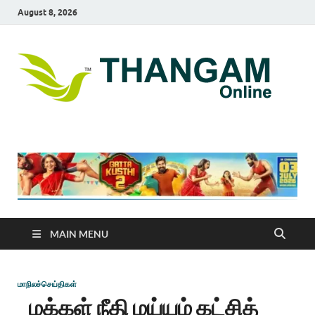
August 8, 2026
T
online
news
On
portal
MAIN MENU
மாநிலச்செய்திகள்
மக்கள் நீதி மய்யம் கட்சித்