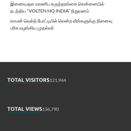
இணையதள வாணிப கருத்தரங்கை சென்னையில்
நடத்திய “VOLTEN HQ INDIA” நிறுவனம்
காமன் வெல்த் போட்டியில் வென்ற வீரர்களுக்கு நினைவு
பரிசு வழங்கிய முதல்வர்
TOTAL VISITORS
121,944
TOTAL VIEWS
136,790