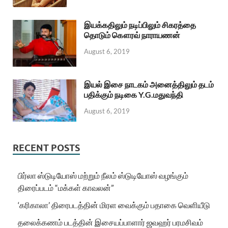
இயக்கதிலும் நடிப்பிலும் சிகரத்தை
தொடும் கௌரவ் நாராயணன்
August 6, 2019
இயல் இசை நாடகம் அனைத்திலும் தடம்
பதிக்கும் நடிகை Y.G.மதுவந்தி
August 6, 2019
RECENT POSTS
பிர்லா ஸ்டுடியோஸ் மற்றும் நீலம் ஸ்டுடியோஸ் வழங்கும்
திரைப்படம் “மக்கள் காவலன்”
‘கரிகாலா’ திரைபடத்தின் மிரள வைக்கும் பதாகை வெளியீடு
தலைக்கணம் படத்தின் இசையப்பாளார் ஜவஹர் பரமசிவம்