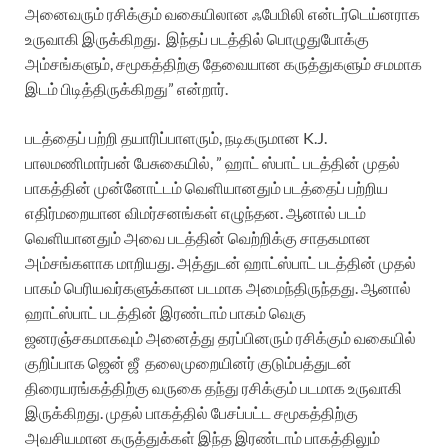
அனைவரும் ரசிக்கும் வகையிலான ஃபேமிலி என்டர்டெய்னராக
உருவாகி இருக்கிறது.
இந்தப் படத்தில் பொழுதுபோக்கு
அம்சங்களும், சமூகத்திற்கு தேவையான கருத்துகளும் சமமாக
இடம் பிடித்திருக்கிறது” என்றார்.
படத்தைப் பற்றி தயாரிப்பாளரும், நடிகருமான K.J.
பாலமணிமார்பன் பேசுகையில், ” ஹாட் ஸ்பாட் படத்தின் முதல்
பாகத்தின் முன்னோட்டம் வெளியானதும் படத்தைப் பற்றிய
எதிர்மறையான விமர்சனங்கள் எழுந்தன. ஆனால் படம்
வெளியானதும் அவை படத்தின் வெற்றிக்கு சாதகமான
அம்சங்களாக மாறியது. அத்துடன் ஹாட்ஸ்பாட் படத்தின் முதல்
பாகம் பெரியவர்களுக்கான படமாக அமைந்திருந்தது. ஆனால்
ஹாட்ஸ்பாட் படத்தின் இரண்டாம் பாகம் வெகு
ஜனரஞ்சகமாகவும் அனைத்து தரப்பினரும் ரசிக்கும் வகையில்
குறிப்பாக ஜென் ஜீ
தலைமுறையினர் குடும்பத்துடன்
திரையரங்கத்திற்கு வருகை தந்து ரசிக்கும் படமாக உருவாகி
இருக்கிறது. முதல் பாகத்தில் பேசப்பட்ட சமூகத்திற்கு
அவசியமான கருத்துக்கள் இந்த இரண்டாம் பாகத்திலும்