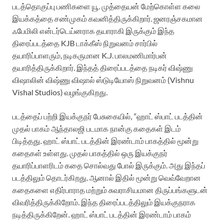
படத்தொகுப்பு பணிகளை யூ. முத்தையன் மேற்கொள்ள கலை
இயக்கத்தை சண்முகம் கவனித்திருக்கிறார். ஜனரஞ்சகமான
ஃபேமிலி என்டர்டெய்னராக தயாராகி இருக்கும் இந்த
திரைப்படத்தை KJB டாக்கீஸ் நிறுவனம் சார்பில்
தயாரிப்பாளரும், நடிகருமான K.J. பாலமணிமார்பன்
தயாரித்திருக்கிறார். இந்தத் திரைப்படத்தை நடிகர் விஷ்ணு
விஷாலின் விஷ்ணு விஷால் ஸ்டுடியோஸ் நிறுவனம் (Vishnu
Vishal Studios) வழங்குகிறது.‌
படத்தைப் பற்றி இயக்குநர் பேசுகையில், ”ஹாட் ஸ்பாட் படத்தின்
முதல் பாகம் ஆந்தாலஜி படமாக நான்கு கதைகள் இடம்
பிடித்தது. ஹாட் ஸ்பாட் படத்தின் இரண்டாம் பாகத்தில் மூன்று
கதைகள் உள்ளது. முதல் பாகத்தில் ஒரு இயக்குநர்
தயாரிப்பாளரிடம் கதை சொல்வது போல் இருக்கும். அது இந்தப்
படத்திலும் தொடர்கிறது. ஆனால் இதில் மூன்று வெவ்வேறான
கதைகளை எதிர்பாராத மற்றும் சுவராசியமான திருப்பங்களுடன்
விவரித்திருக்கிறோம். இந்த திரைப்படத்திலும் இயக்குநராக
நடித்திருக்கிறேன். ஹாட் ஸ்பாட் படத்தின் இரண்டாம் பாகம்