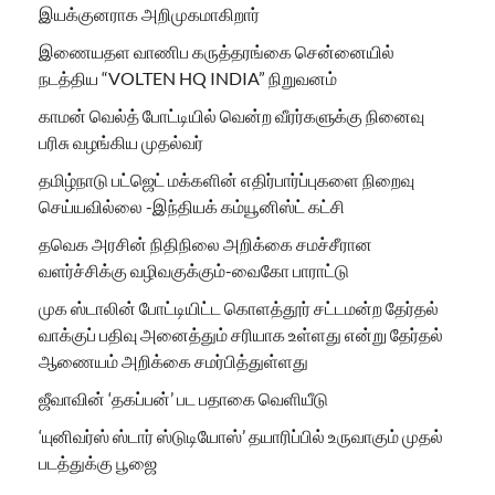
இயக்குனராக அறிமுகமாகிறார்
இணையதள வாணிப கருத்தரங்கை சென்னையில்
நடத்திய “VOLTEN HQ INDIA” நிறுவனம்
காமன் வெல்த் போட்டியில் வென்ற வீரர்களுக்கு நினைவு
பரிசு வழங்கிய முதல்வர்
தமிழ்நாடு பட்ஜெட் மக்களின் எதிர்பார்ப்புகளை நிறைவு
செய்யவில்லை -இந்தியக் கம்யூனிஸ்ட் கட்சி
தவெக அரசின் நிதிநிலை அறிக்கை சமச்சீரான
வளர்ச்சிக்கு வழிவகுக்கும்-வைகோ பாராட்டு
முக ஸ்டாலின் போட்டியிட்ட கொளத்தூர் சட்டமன்ற தேர்தல்
வாக்குப் பதிவு அனைத்தும் சரியாக உள்ளது என்று தேர்தல்
ஆணையம் அறிக்கை சமர்பித்துள்ளது
ஜீவாவின் ‘தகப்பன்’ பட பதாகை வெளியீடு
‘யுனிவர்ஸ் ஸ்டார் ஸ்டுடியோஸ்’ தயாரிப்பில் உருவாகும் முதல்
படத்துக்கு பூஜை