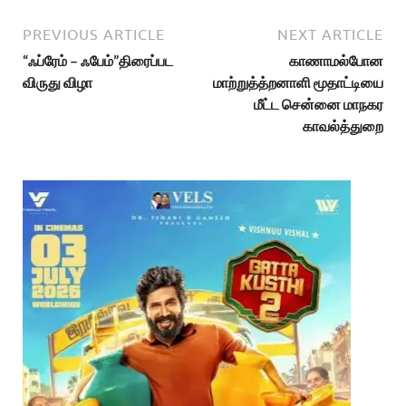
PREVIOUS ARTICLE
NEXT ARTICLE
“ஃப்ரேம் – ஃபேம்”திரைப்பட
காணாமல்போன
விருது விழா
மாற்றுத்த்றனாளி மூதாட்டியை
மீட்ட சென்னை மாநகர
காவல்த்துறை